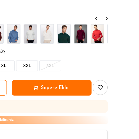
2 Seç 1 Öde
2 Seç 1 Öde
2 Seç 1 Öde
XL
XXL
3XL
lirsiniz