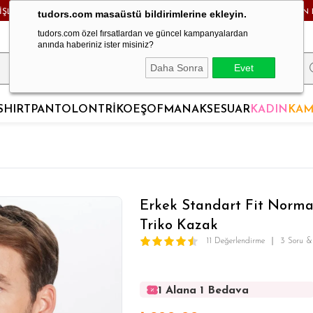
RİŞLERDE KARGO BEDAVA! - HAFTA İÇİ 24 SAATTE KARGODA! - MAĞAZADAN 
tudors.com masaüstü bildirimlerine ekleyin.
tudors.com özel fırsatlardan ve güncel kampanyalardan
anında haberiniz ister misiniz?
Daha Sonra
Evet
SHIRT
PANTOLON
TRİKO
EŞOFMAN
AKSESUAR
KADIN
KAM
Erkek Standart Fit Norma
Triko Kazak
11 Değerlendirme
3 Soru &
1 Alana 1 Bedava
1 Alana 1 Bedava