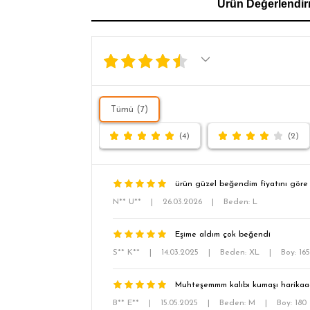
Ürün Değerlendir
SL
Tümü (7)
(4)
(2)
ürün güzel beğendim fiyatını göre 
N** U**
|
26.03.2026
|
Beden: L
Eşime aldım çok beğendi
S** K**
|
14.03.2025
|
Beden: XL
|
Boy: 16
Muhteşemmm kalıbı kumaşı harikaa
B** E**
|
15.05.2025
|
Beden: M
|
Boy: 180