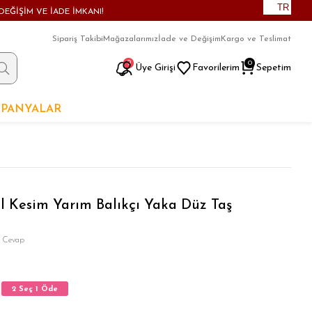
TR
DEĞİŞİM VE İADE İMKANI!
Sipariş Takibi
Mağazalarımız
İade ve Değişim
Kargo ve Teslimat
9
0
Üye Girişi
Favorilerim
Sepetim
PANYALAR
l Kesim Yarım Balıkçı Yaka Düz Taş
 Cevap
2 Seç 1 Öde
2 Seç 1 Öde