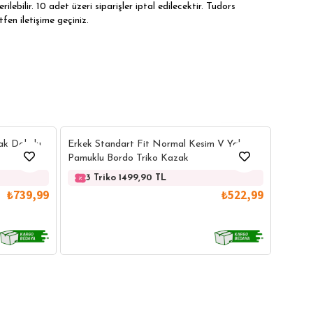
ilebilir. 10 adet üzeri siparişler iptal edilecektir. Tudors
tfen iletişime geçiniz.
5
16
Erkek 
ak Dokulu
Erkek Standart Fit Normal Kesim V Yaka
Yaka K
Pamuklu Bordo Triko Kazak
3 
3 Triko 1499,90 TL
₺739,99
₺522,99