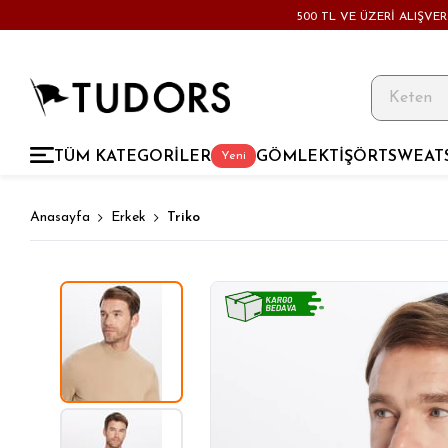
500 TL VE ÜZERİ ALIŞVE
TÜM KATEGORİLER
GÖMLEK
TİŞÖRT
SWEAT
Yeni
Anasayfa
Erkek
Triko