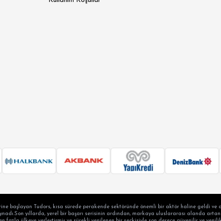
Kullanım Koşullar
 SLİM FİT
N SLİM FİT
SİK FİT
LAX FİT
ERSİZE
ÜK BEDEN
ine başlayan Tudors, kısa sürede perakende sektöründe önemli bir aktör haline geldi ve a
adı.Son yıllarda, yerel bir başarı serisinin ardından, markaya uluslararası alanda artan b
en fazla ülkeye yerleştirmiş ve sürekli yenilenen bir seçkisiyle son derece güvenilir ve yen