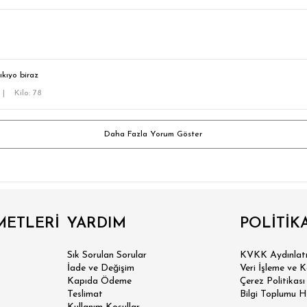
ıkıyo biraz
|
Kilo: 78
Daha Fazla Yorum Göster
METLERİ
YARDIM
POLİTİK
Sık Sorulan Sorular
KVKK Aydınlatm
İade ve Değişim
Veri İşleme ve 
Kapıda Ödeme
Çerez Politikası
Teslimat
Bilgi Toplumu H