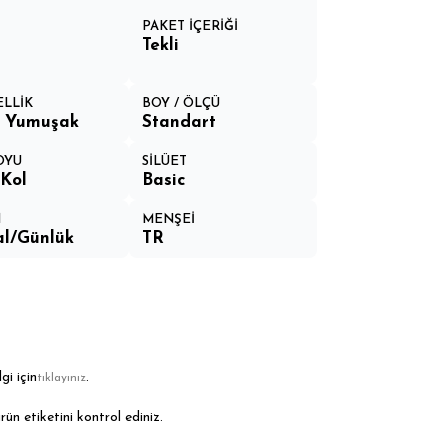
N
PAKET İÇERİĞİ
Tekli
ELLİK
BOY / ÖLÇÜ
a Yumuşak
Standart
OYU
SİLÜET
Kol
Basic
M
MENŞEİ
l/Günlük
TR
gi için
.
tıklayınız
rün etiketini kontrol ediniz.