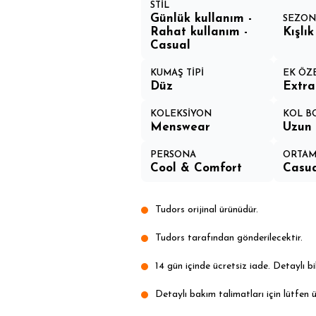
STİL
Günlük kullanım -
SEZO
Rahat kullanım -
Kışlık
Casual
KUMAŞ TİPİ
EK ÖZ
Düz
Extr
KOLEKSİYON
KOL B
Menswear
Uzun 
PERSONA
ORTA
Cool & Comfort
Casua
Tudors orijinal ürünüdür.
Tudors tarafından gönderilecektir.
14 gün içinde ücretsiz iade. Detaylı bil
Detaylı bakım talimatları için lütfen ü