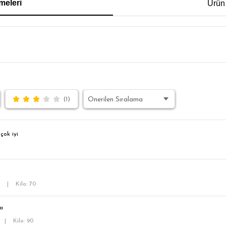
meleri
Ürün
İM FİT
(1)
çok iyi
5
|
Kilo: 70
a
|
Kilo: 90