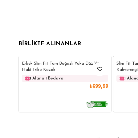
BIRLIKTE ALINANLAR
14
Erkek Slim Fit Tam Boğazlı Yaka Düz Yün
Slim Fit T
Haki Triko Kazak
Kahverengi
1 Alana 1 Bedava
1 Alan
₺699,99
GÖMLEK
SWEATSHIRT
TRİKO
TSH