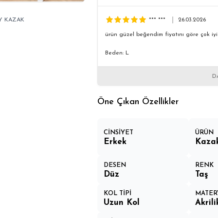
Y KAZAK
*** ***
26.03.2026
ürün güzel beğendim fiyatını göre çok iyi
Beden: L
D
Öne Çıkan Özellikler
CİNSİYET
ÜRÜN
Erkek
Kaza
DESEN
RENK
Düz
Taş
KOL TİPİ
MATER
Uzun Kol
Akril