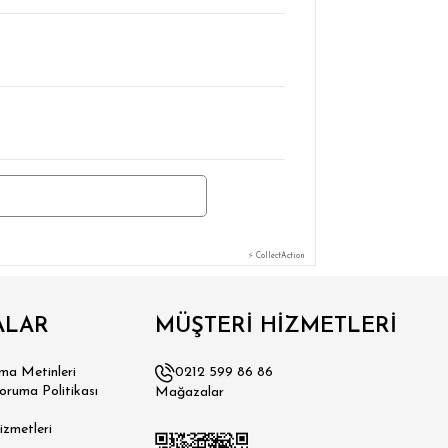
⚡ CollectAction
ALAR
MÜŞTERİ HİZMETLERİ
a Metinleri
0212 599 86 86
Koruma Politikası
Mağazalar
izmetleri