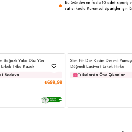
Bu üründen en fazla 10 adet sipariş ver
satıcı kodlu Kurumsal siparişler için lü
14
am Boğazlı Yaka Düz Yün
Slim Fit Dar Kesim Desenli Yumuş
 Erkek Triko Kazak
Düğmeli Lacivert Erkek Hırka
a 1 Bedava
Trikolarda Öne Çıkanlar
₺699,99
IRT
POLO YAKA T-SHIRT
KEMER
BOXER