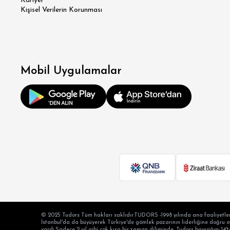
Kariyer
SÜPER
Kişisel Verilerin Korunması
MODER
KLA
Mobil Uygulamalar
RE
OV
BÜY
© 2025 Tudors Tüm hakları saklıdır.TUDORS -1998 yılında ana faaliyetler
İstanbul'da da büyüyerek Türkiye'de gömlek pazarının liderliğine doğru oyn
vardı.Sadece 2 yıl gibi çok kısa bir zaman diliminde, Tudors bayrağını 14't