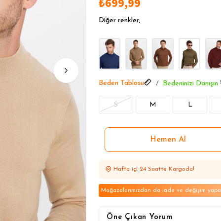
₺699,99
1 Alana 1 Bedava
1 Alana 1 Bedava
Diğer renkler;
1 Alana 1 Bedava
Beden Tablosu
Bedeninizi Danışın
S
M
L
Hafta içi 24 Saatte Kargoda!
Mağazalarımızdan da iade ve değişim yapabi
Öne Çıkan Yorum