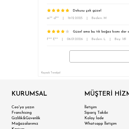
Dokusu çok güzel
m** d**
|
19.12.2025
|
Beden: M
Güzel ama bu tık boğaz kısmı dar s
F** E**
|
06.01.2026
|
Beden: L
|
Boy: 181
Kaynak: Trendyol
KURUMSAL
MÜŞTERİ HİZ
Ceo'ya yazın
İletişim
Franchising
Sipariş Takibi
Gizlilik&Güvenlik
Kolay İade
Mağazalarımız
Whatsapp İletişim