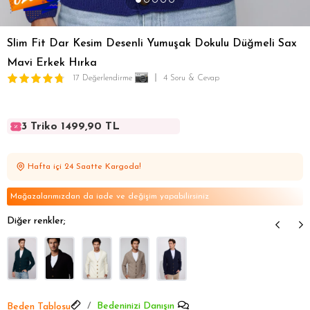
Slim Fit Dar Kesim Desenli Yumuşak Dokulu Düğmeli Sax
Mavi Erkek Hırka
17 Değerlendirme
4 Soru & Cevap
3 Triko 1499,90 TL
3 Triko 1499,90 TL
3 Triko 1499,90 TL
Hafta içi 24 Saatte Kargoda!
3 Triko 1499,90 TL
3 Triko 1499,90 TL
Mağazalarımızdan da iade ve değişim yapabilirsiniz
Diğer renkler;
Bedeninizi Danışın
Beden Tablosu