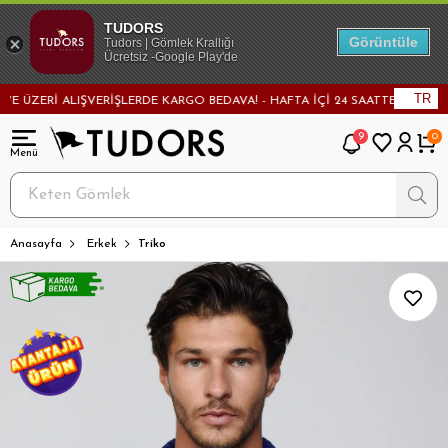
TUDORS
Görüntüle
Tudors | Gömlek Krallığı
Ücretsiz -Google Play'de
TR
ÜZERİ ALIŞVERİŞLERDE KARGO BEDAVA! - HAFTA İÇİ 24 SAATTE KARGODA! 
9
0
Anasayfa
Erkek
Triko