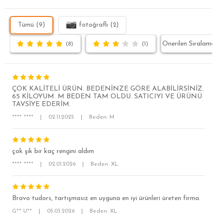
Tümü (9)
fotoğraflı (2)
(8)
(1)
ÇOK KALİTELİ ÜRÜN. BEDENİNZE GÖRE ALABİLİRSİNİZ.
65 KİLOYUM. M BEDEN TAM OLDU. SATICIYI VE ÜRÜNÜ
TAVSİYE EDERİM.
**** ****
|
02.11.2025
|
Beden: M
çok şık bir kaç rengini aldım
SÜPER SLİM FİT
**** ****
|
02.01.2026
|
Beden: XL
MODERN SLİM FİT
KLASİK FİT
Bravo tudors, tartışmasız en uyguna en iyi ürünleri üreten firma.
RELAX FİT
G** U**
|
05.03.2026
|
Beden: XL