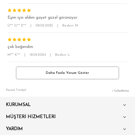
OVERSİZE
BÜYÜK BEDEN
Eşim için aldım gayet güzel görünüyor
Ü** G** E**
|
08.02.2025
|
Beden: M
çok beğendim
M** K**
|
18.09.2024
|
Beden: L
Daha Fazla Yorum Göster
Kaynak: Trendyol
⚡ CollectAction
KURUMSAL
MÜŞTERİ HİZMETLERİ
YARDIM