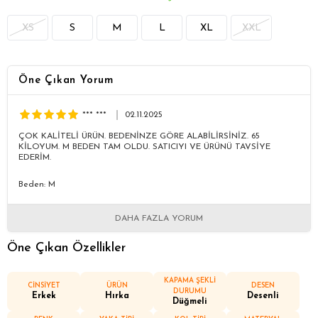
XS
S
M
L
XL
XXL
Öne Çıkan Yorum
*** ***
02.11.2025
ÇOK KALİTELİ ÜRÜN. BEDENİNZE GÖRE ALABİLİRSİNİZ. 65
KİLOYUM. M BEDEN TAM OLDU. SATICIYI VE ÜRÜNÜ TAVSİYE
EDERİM.
Beden: M
DAHA FAZLA YORUM
Öne Çıkan Özellikler
KAPAMA ŞEKLİ
CİNSİYET
ÜRÜN
DESEN
DURUMU
Erkek
Hırka
Desenli
Düğmeli