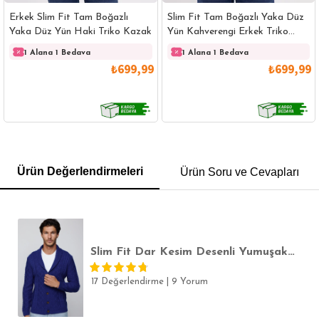
Erkek Slim Fit Tam Boğazlı
Slim Fit Tam Boğazlı Yaka Düz
Yaka Düz Yün Haki Triko Kazak
Yün Kahverengi Erkek Triko
Kazak
1 Alana 1 Bedava
1 Alana 1 Bedava
₺699,99
₺699,99
GÖMLEK
SWEATSHIRT
TRİKO
TSHIRT
Ürün Değerlendirmeleri
Ürün Soru ve Cevapları
POLO YAKA T-SHIRT
KEMER
BOXER
SLİM FİT
Slim Fit Dar Kesim Desenli Yumuşak Dokulu Düğmeli Sax Mavi Erkek Hırka
17 Değerlendirme
|
9 Yorum