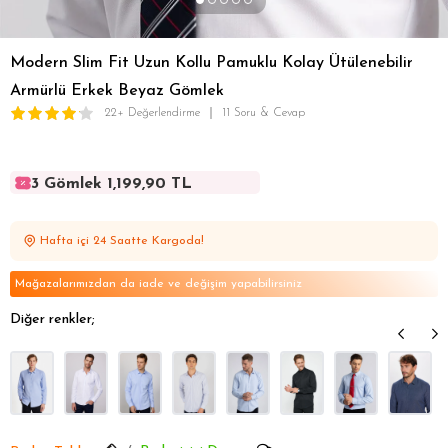
Modern Slim Fit Uzun Kollu Pamuklu Kolay Ütülenebilir
Armürlü Erkek Beyaz Gömlek
22+ Değerlendirme
11 Soru & Cevap
3 Gömlek 1,199,90 TL
3 Gömlek 1,199,90 TL
3 Gömlek 1,199,90 TL
Hafta içi 24 Saatte Kargoda!
3 Gömlek 1,199,90 TL
3 Gömlek 1,199,90 TL
Mağazalarımızdan da iade ve değişim yapabilirsiniz
Diğer renkler;