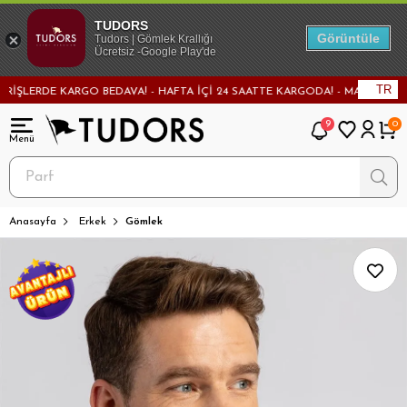
TUDORS
Görüntüle
Tudors | Gömlek Krallığı
Ücretsiz -Google Play'de
TR
ERDE KARGO BEDAVA! - HAFTA İÇİ 24 SAATTE KARGODA! - MAĞAZADAN DEĞİŞ
9
0
Anasayfa
Erkek
Gömlek