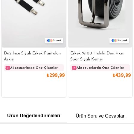
8
26
Düz İnce Siyah Erkek Pantolon
Erkek %100 Hakiki Deri 4 cm
Askısı
Spor Siyah Kemer
Aksesuarlarda Öne Çıkanlar
Aksesuarlarda Öne Çıkanlar
Aksesuarlarda Öne Çıkanlar
Ak
₺299,99
₺439,99
GÖMLEK
SWEATSHIRT
TRİKO
TSHIRT
Ürün Değerlendirmeleri
Ürün Soru ve Cevapları
POLO YAKA T-SHIRT
KEMER
BOXER
SLİM FİT