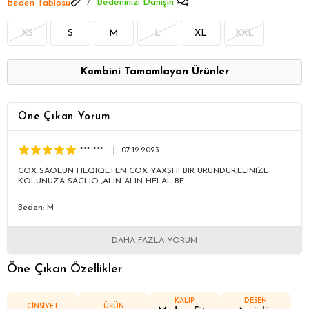
Bedeninizi Danışın
Beden Tablosu
XS
S
M
L
XL
XXL
Kombini Tamamlayan Ürünler
Öne Çıkan Yorum
*** ***
07.12.2023
COX SAOLUN HEQIQETEN COX YAXSHI BIR URUNDUR.ELINIZE
KOLUNUZA SAGLIQ ,ALIN ALIN HELAL BE
Beden: M
DAHA FAZLA YORUM
Öne Çıkan Özellikler
KALIP
DESEN
CİNSİYET
ÜRÜN