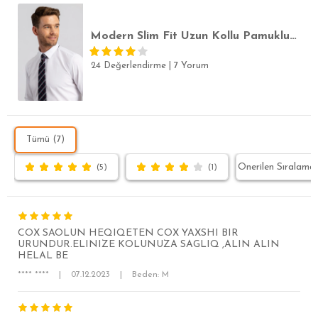
Modern Slim Fit Uzun Kollu Pamuklu Kolay Ütülenebilir Armürlü Erkek Beyaz Gömlek
24 Değerlendirme
|
7 Yorum
Tümü (7)
(5)
(1)
COX SAOLUN HEQIQETEN COX YAXSHI BIR
URUNDUR.ELINIZE KOLUNUZA SAGLIQ ,ALIN ALIN
HELAL BE
**** ****
|
07.12.2023
|
Beden: M