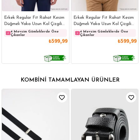
Erkek Regular Fit Rahat Kesim
Erkek Regular Fit Rahat Kesim
Düğmeli Yaka Uzun Kol Çizgili
Düğmeli Yaka Uzun Kol Çizgili
Pamuklu Beyaz Gömlek
Pamuklu Lacivert Gömlek
4 Mevsim Gömleklerde Öne
4 Mevsim Gömleklerde Öne
Çıkanlar
Çıkanlar
₺599,99
₺599,99
KOMBINI TAMAMLAYAN ÜRÜNLER