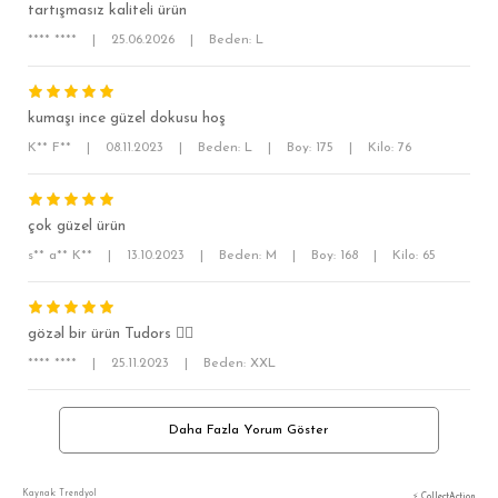
tartışmasız kaliteli ürün
SÜPER SLİM FİT
**** ****
|
25.06.2026
|
Beden: L
MODERN SLİM FİT
KLASİK FİT
kumaşı ince güzel dokusu hoş
RELAX FİT
K** F**
|
08.11.2023
|
Beden: L
|
Boy: 175
|
Kilo: 76
OVERSİZE
BÜYÜK BEDEN
çok güzel ürün
s** a** K**
|
13.10.2023
|
Beden: M
|
Boy: 168
|
Kilo: 65
gözəl bir ürün Tudors 👍🏻
**** ****
|
25.11.2023
|
Beden: XXL
Daha Fazla Yorum Göster
Kaynak: Trendyol
⚡ CollectAction