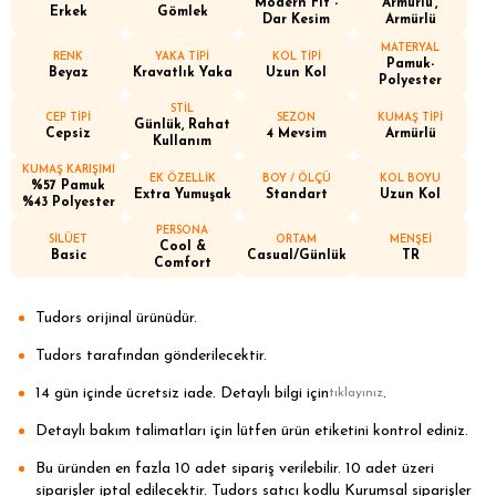
Modern Fit -
Armürlü
Erkek
Gömlek
Dar Kesim
Armürlü
MATERYAL
RENK
YAKA TİPİ
KOL TİPİ
Pamuk-
Beyaz
Kravatlık Yaka
Uzun Kol
Polyester
STİL
CEP TİPİ
SEZON
KUMAŞ TİPİ
Günlük, Rahat
Cepsiz
4 Mevsim
Armürlü
Kullanım
KUMAŞ KARIŞIMI
EK ÖZELLİK
BOY / ÖLÇÜ
KOL BOYU
%57 Pamuk
Extra Yumuşak
Standart
Uzun Kol
%43 Polyester
PERSONA
SİLÜET
ORTAM
MENŞEİ
Cool &
Basic
Casual/Günlük
TR
Comfort
Tudors orijinal ürünüdür.
Tudors tarafından gönderilecektir.
14 gün içinde ücretsiz iade. Detaylı bilgi için
.
tıklayınız
Detaylı bakım talimatları için lütfen ürün etiketini kontrol ediniz.
Bu üründen en fazla 10 adet sipariş verilebilir. 10 adet üzeri
siparişler iptal edilecektir. Tudors satıcı kodlu Kurumsal siparişler