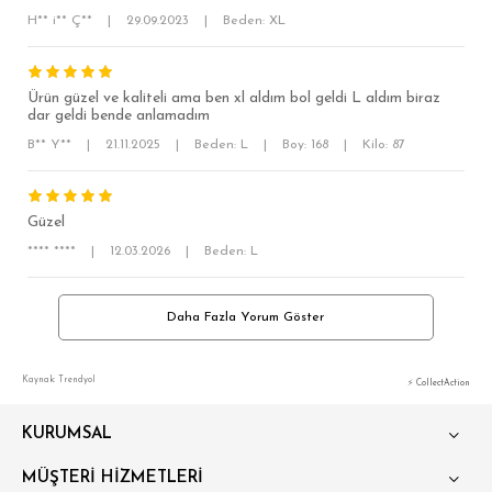
H** i** Ç**
|
29.09.2023
|
Beden: XL
Ürün güzel ve kaliteli ama ben xl aldım bol geldi L aldım biraz
dar geldi bende anlamadım
B** Y**
|
21.11.2025
|
Beden: L
|
Boy: 168
|
Kilo: 87
Güzel
**** ****
|
12.03.2026
|
Beden: L
Daha Fazla Yorum Göster
Kaynak: Trendyol
⚡ CollectAction
KURUMSAL
MÜŞTERİ HİZMETLERİ