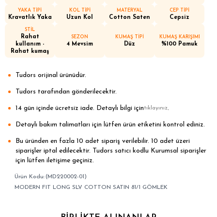
YAKA TİPİ
KOL TİPİ
MATERYAL
CEP TİPİ
Kravatlık Yaka
Uzun Kol
Cotton Saten
Cepsiz
STİL
Rahat
SEZON
KUMAŞ TİPİ
KUMAŞ KARIŞIMI
kullanım -
4 Mevsim
Düz
%100 Pamuk
Rahat kumaş
Tudors orijinal ürünüdür.
Tudors tarafından gönderilecektir.
14 gün içinde ücretsiz iade. Detaylı bilgi için
.
tıklayınız
Detaylı bakım talimatları için lütfen ürün etiketini kontrol ediniz.
Bu üründen en fazla 10 adet sipariş verilebilir. 10 adet üzeri
siparişler iptal edilecektir. Tudors satıcı kodlu Kurumsal siparişler
için lütfen iletişime geçiniz.
(MD220002-01)
MODERN FIT LONG SLV COTTON SATIN 81/1 GÖMLEK