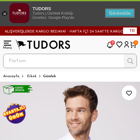
TUDORS
Görüntüle
Tudors | Gömlek Krallığı
Ücretsiz -Google Play'de
TR
IŞVERİŞLERDE KARGO BEDAVA! - HAFTA İÇİ 24 SAATTE KARGODA! - MAĞAZA
9
0
Anasayfa
Erkek
Gömlek