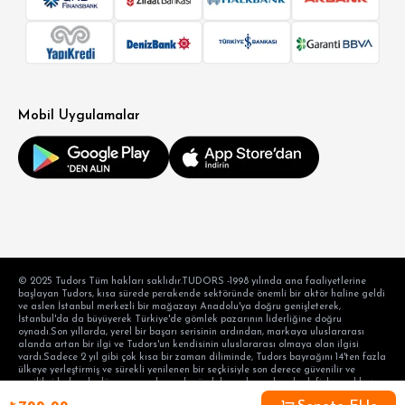
Mobil Uygulamalar
© 2025 Tudors Tüm hakları saklıdır.TUDORS -1998 yılında ana faaliyetlerine
başlayan Tudors, kısa sürede perakende sektöründe önemli bir aktör haline geldi
ve aslen İstanbul merkezli bir mağazayı Anadolu'ya doğru genişleterek,
İstanbul'da da büyüyerek Türkiye'de gömlek pazarının liderliğine doğru
oynadı.Son yıllarda, yerel bir başarı serisinin ardından, markaya uluslararası
alanda artan bir ilgi ve Tudors'un kendisinin uluslararası olmaya olan ilgisi
vardı.Sadece 2 yıl gibi çok kısa bir zaman diliminde, Tudors bayrağını 14'ten fazla
ülkeye yerleştirmiş ve sürekli yenilenen bir seçkisiyle son derece güvenilir ve
yenilikçi kalarak, dünyanın en başarılı gömlek markası olma hedefiyle aralıksız
devam etmektedir. hedef tüketicinin taleplerini karşılama alışkanlığı ve modern