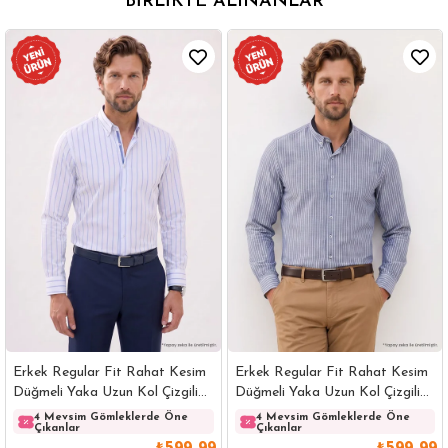
BIRLIKTE ALINANLAR
Erkek Regular Fit Rahat Kesim
Erkek Regular Fit Rahat Kesim
Düğmeli Yaka Uzun Kol Çizgili
Düğmeli Yaka Uzun Kol Çizgili
Pamuklu Beyaz Gömlek
Pamuklu Lacivert Gömlek
4 Mevsim Gömleklerde Öne
4 Mevsim Gömleklerde Öne
Çıkanlar
Çıkanlar
₺599,99
₺599,99