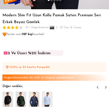
Modern Slim Fit Uzun Kollu Pamuk Saten Premium Seri
Erkek Beyaz Gömlek
27+ Değerlendirme
30 Soru & Cevap
Sevilen ürün!
527 kişi
favoriledi!
2 Ve Üzeri %20 İndirim
2 Ve Üzeri %20 İndirim
2 Ve Üzeri %20 İndirim
Hafta içi 24 Saatte Kargoda!
2 Ve Üzeri %20 İndirim
2 Ve Üzeri %20 İndirim
Mağazalarımızdan da iade ve değişim yapabilirsiniz
Diğer renkler;