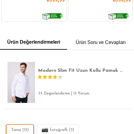
GÖMLEK
SWEATSHIRT
TRİKO
TSHIRT
Ürün Değerlendirmeleri
Ürün Soru ve Cevapları
POLO YAKA T-SHIRT
KEMER
BOXER
SLİM FİT
Modern Slim Fit Uzun Kollu Pamuk Saten Premium Seri Erkek Beyaz Gömlek
35 Değerlendirme
|
13 Yorum
Tümü (13)
fotoğraflı (3)