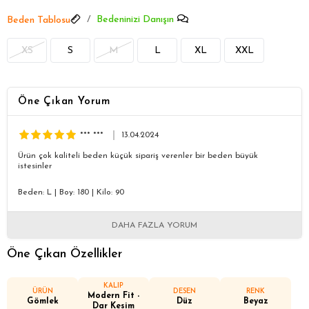
Bedeninizi Danışın
Beden Tablosu
XS
S
M
L
XL
XXL
Öne Çıkan Yorum
*** ***
13.04.2024
Ürün çok kaliteli beden küçük sipariş verenler bir beden büyük
istesinler
Beden: L
|
Boy: 180
|
Kilo: 90
DAHA FAZLA YORUM
Öne Çıkan Özellikler
KALIP
ÜRÜN
DESEN
RENK
Modern Fit -
Gömlek
Düz
Beyaz
Dar Kesim