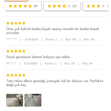
(8)
(2)
Ürün çok kaliteli beden küçük sipariş verenler bir beden büyük
istesinler
**** ****
|
13.04.2024
|
Beden: L
|
Boy: 180
|
Kilo: 90
SÜPER SLİM FİT
Güzel görünüyor damat bohçası için aldım
N** L**
|
17.03.2026
|
Beden: L
|
Boy: 174
|
Kilo: 69
MODERN SLİM FİT
KLASİK FİT
Tam takım elbise gömleği, yumuşak tok bir dokusu var. Parlakta
RELAX FİT
değil çok hoş
OVERSİZE
BÜYÜK BEDEN