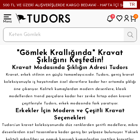
TR
I!
500 TL VE ÜZERİ ALIŞVERİŞLERDE KARGO BEDAVA! - HAFTA İÇİ 24 SAAT
9
0
"Gömlek Krallığında" Kravat
Şıklığını Keşfedin!
Kravat Modasında Şıklığın Adresi Tudors
Kravat, erkek stilinin en güçlü tamamlayıcısıdır. Tudors, geniş kravat
koleksiyonuyla iş hayatından özel davetlere kadar her ortamda şıklığı
öne çıkarıyor. Kaliteli kumaşlardan modern desenlere, klasik
modellerden trend parçalara kadar her zevke hitap eden kravat
çeşitleriyle Tudors, erkek modasında fark yaratıyor.
Erkekler İçin Modern ve Çeşitli Kravat
Seçenekleri
Tudors’un kravat koleksiyonunda düz renklerden şeritli modellere, mikro
desenlerden özel tasarımlara kadar geniş bir yelpaze bulunuyor. Yüksek
kaliteli mikrofiber ve pamuk karışımlı kumaşlardan üretilen kravatlar;