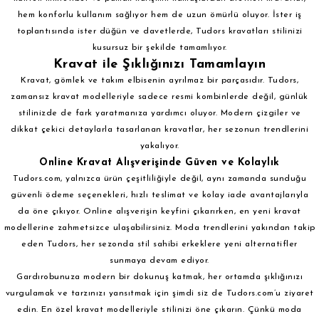
hem konforlu kullanım sağlıyor hem de uzun ömürlü oluyor. İster iş
toplantısında ister düğün ve davetlerde, Tudors kravatları stilinizi
kusursuz bir şekilde tamamlıyor.
Kravat ile Şıklığınızı Tamamlayın
Kravat, gömlek ve takım elbisenin ayrılmaz bir parçasıdır. Tudors,
zamansız kravat modelleriyle sadece resmi kombinlerde değil, günlük
stilinizde de fark yaratmanıza yardımcı oluyor. Modern çizgiler ve
dikkat çekici detaylarla tasarlanan kravatlar, her sezonun trendlerini
yakalıyor.
Online Kravat Alışverişinde Güven ve Kolaylık
Tudors.com, yalnızca ürün çeşitliliğiyle değil, aynı zamanda sunduğu
güvenli ödeme seçenekleri, hızlı teslimat ve kolay iade avantajlarıyla
da öne çıkıyor. Online alışverişin keyfini çıkarırken, en yeni kravat
modellerine zahmetsizce ulaşabilirsiniz. Moda trendlerini yakından takip
eden Tudors, her sezonda stil sahibi erkeklere yeni alternatifler
sunmaya devam ediyor.
Gardırobunuza modern bir dokunuş katmak, her ortamda şıklığınızı
vurgulamak ve tarzınızı yansıtmak için şimdi siz de Tudors.com’u ziyaret
edin. En özel kravat modelleriyle stilinizi öne çıkarın. Çünkü moda