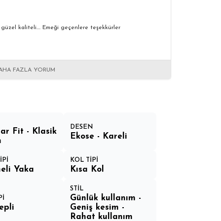
 güzel kaliteli.... Emeği geçenlere teşekkürler
AHA FAZLA YORUM
DESEN
ar Fit - Klasik
Ekose - Kareli
m
İPİ
KOL TİPİ
eli Yaka
Kısa Kol
STİL
Günlük kullanım -
Pİ
epli
Geniş kesim -
Rahat kullanım