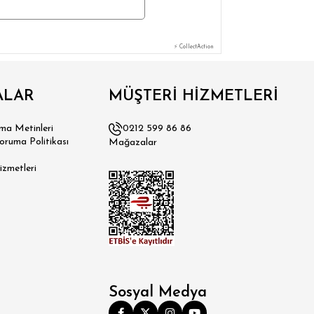
⚡ CollectAction
ALAR
MÜŞTERİ HİZMETLERİ
a Metinleri
0212 599 86 86
Koruma Politikası
Mağazalar
izmetleri
Sosyal Medya