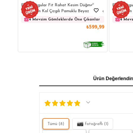
Erkek Regular Fit Rahat Kesim Düğmeli
Erkek Regu
Yaka Uzun Kol Çizgili Pamuklu Beyaz Gömlek
Yaka Uzun 
Gömlek
4 Mevsim Gömleklerde Öne Çıkanlar
4 Mevs
₺599,99
GÖMLEK
SWEATSHIRT
TRİKO
TSH
Ürün Değerlendir
SL
Tümü (8)
fotoğraflı (1)