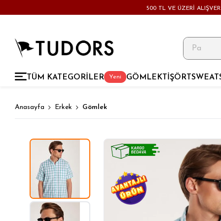
500 TL VE ÜZERİ ALIŞVE
TÜM KATEGORİLER
GÖMLEK
TİŞÖRT
SWEAT
Yeni
Anasayfa
Erkek
Gömlek