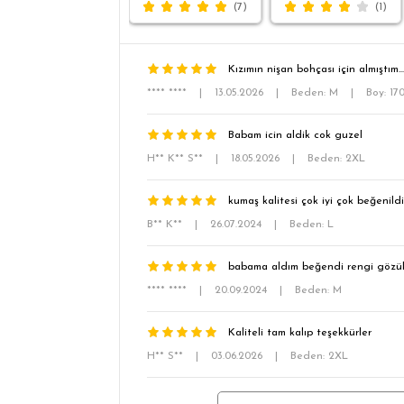
(7)
(1)
Kızımın nişan bohçası için almıştım..
**** ****
|
13.05.2026
|
Beden: M
|
Boy: 17
Babam icin aldik cok guzel
H** K** S**
|
18.05.2026
|
Beden: 2XL
kumaş kalitesi çok iyi çok beğenildi
B** K**
|
26.07.2024
|
Beden: L
babama aldım beğendi rengi gözü
**** ****
|
20.09.2024
|
Beden: M
Kaliteli tam kalıp teşekkürler
H** S**
|
03.06.2026
|
Beden: 2XL