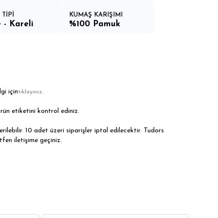
TİPİ
KUMAŞ KARIŞIMI
 - Kareli
%100 Pamuk
gi için
.
tıklayınız
rün etiketini kontrol ediniz.
ilebilir. 10 adet üzeri siparişler iptal edilecektir. Tudors
tfen iletişime geçiniz.