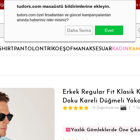
RİŞLERDE KARGO BEDAVA! - HAFTA İÇİ 24 SAATTE KARGODA! - MAĞAZADAN 
tudors.com masaüstü bildirimlerine ekleyin.
tudors.com özel fırsatlardan ve güncel kampanyalardan
anında haberiniz ister misiniz?
Daha Sonra
Evet
SHIRT
PANTOLON
TRİKO
EŞOFMAN
AKSESUAR
KADIN
KAM
Erkek Regular Fit Klasik
Doku Kareli Düğmeli Yak
14 Değerlendirme
7 S
Yazlık Gömleklerde Öne Çıka
Yazlık Gömleklerde Öne Çıka