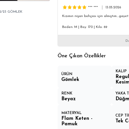
*** ***
13.05.2026
22/23 GÖMLEK
Kızımın nişan bohçası için almıştım....gayet
Beden: M
|
Boy: 170
|
Kilo: 69
D
Öne Çıkan Özellikler
KALIP
ÜRÜN
Regul
Gömlek
Kesi
RENK
YAKA T
Beyaz
Düğm
MATERYAL
CEP Tİ
Flam Keten -
Tek C
Pamuk