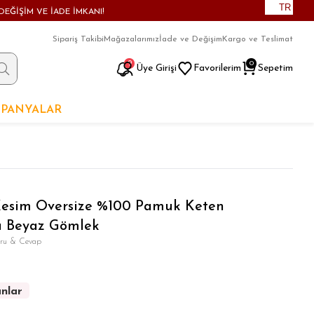
TR
DEĞİŞİM VE İADE İMKANI!
Sipariş Takibi
Mağazalarımız
İade ve Değişim
Kargo ve Teslimat
9
0
Üye Girişi
Favorilerim
Sepetim
PANYALAR
 Kesim Oversize %100 Pamuk Keten
a Beyaz Gömlek
oru & Cevap
nlar
nlar