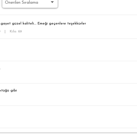
..gayet güzel kaliteli.... Emeği geçenlere teşekkürler
0
|
Kilo: 69
.
ktüğü gibi