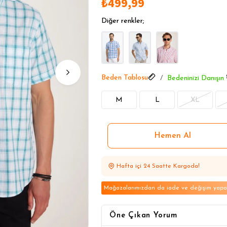
₺499,99
Yazlık Gömleklerde Öne Çıka
Yazlık Gömleklerde Öne Çıka
Diğer renkler;
Yazlık Gömleklerde Öne Çıka
Beden Tablosu
Bedeninizi Danışın
M
L
XL
Hafta içi 24 Saatte Kargoda!
Mağazalarımızdan da iade ve değişim yapabi
Öne Çıkan Yorum