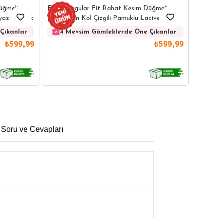
Erkek 
üğmeli
Erkek Regular Fit Rahat Kesim Düğmeli
Kolay 
eyaz Gömlek
Yaka Uzun Kol Çizgili Pamuklu Lacivert
Gömlek
4 
Çıkanlar
4 Mevsim Gömleklerde Öne Çıkanlar
₺599,99
₺599,99
 Soru ve Cevapları