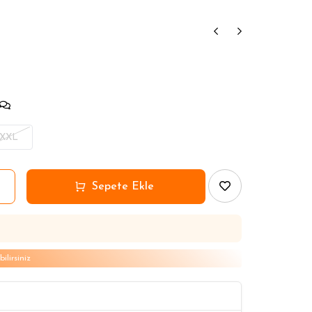
nlar
nlar
nlar
XXL
lirsiniz