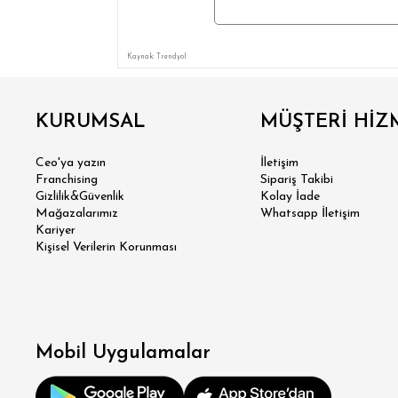
Kaynak: Trendyol
KURUMSAL
MÜŞTERİ HİZ
Ceo'ya yazın
İletişim
Franchising
Sipariş Takibi
Gizlilik&Güvenlik
Kolay İade
Mağazalarımız
Whatsapp İletişim
Kariyer
SÜPER
Kişisel Verilerin Korunması
MODER
KLA
Mobil Uygulamalar
RE