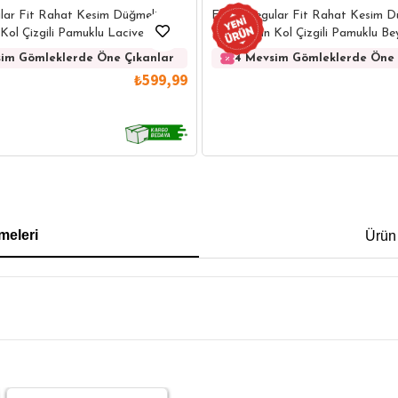
lar Fit Rahat Kesim Düğmeli
Erkek Regular Fit Rahat Kesim D
Kol Çizgili Pamuklu Lacivert
Yaka Uzun Kol Çizgili Pamuklu B
im Gömleklerde Öne Çıkanlar
4 Mevsim Gömleklerde Öne 
₺599,99
IRT
POLO YAKA T-SHIRT
KEMER
BOXER
meleri
Ürün
İM FİT