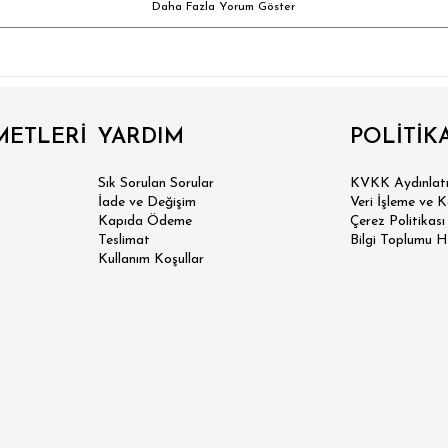
Daha Fazla Yorum Göster
METLERİ
YARDIM
POLİTİK
Sık Sorulan Sorular
KVKK Aydınlatm
İade ve Değişim
Veri İşleme ve 
Kapıda Ödeme
Çerez Politikası
Teslimat
Bilgi Toplumu H
Kullanım Koşullar
 SLİM FİT
N SLİM FİT
SİK FİT
LAX FİT