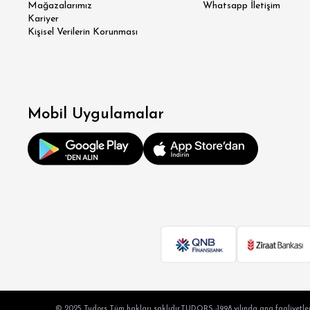
Mağazalarımız
Whatsapp İletişim
Kariyer
Kişisel Verilerin Korunması
Mobil Uygulamalar
SÜPER
MODER
KLA
RE
© 2025 Tudors Tüm hakları saklıdır.TUDORS -1998 yılında ana faaliyetler