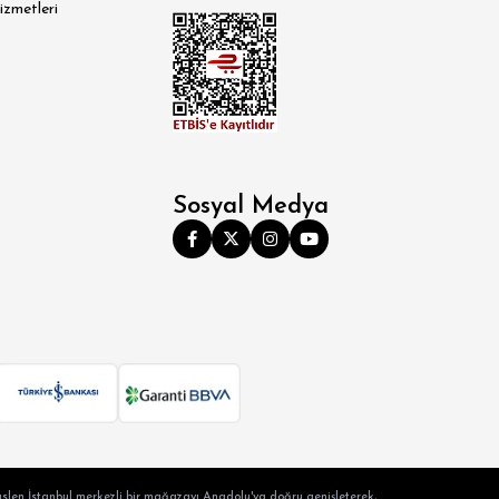
izmetleri
Sosyal Medya
slen İstanbul merkezli bir mağazayı Anadolu'ya doğru genişleterek,