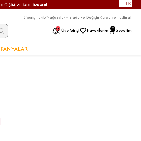
TR
DEĞİŞİM VE İADE İMKANI!
Sipariş Takibi
Mağazalarımız
İade ve Değişim
Kargo ve Teslimat
9
0
Üye Girişi
Favorilerim
Sepetim
PANYALAR