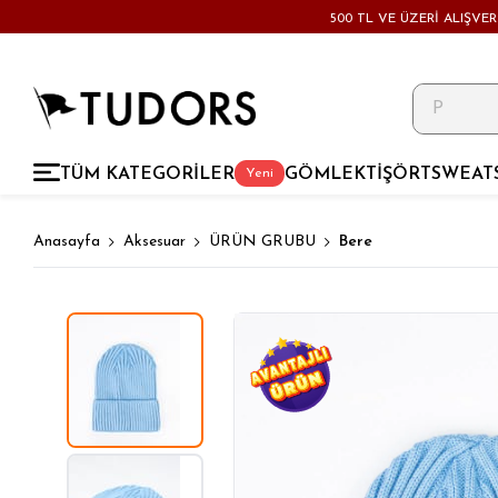
500 TL VE ÜZERİ ALIŞVE
TÜM KATEGORİLER
GÖMLEK
TİŞÖRT
SWEAT
Yeni
Anasayfa
Aksesuar
ÜRÜN GRUBU
Bere