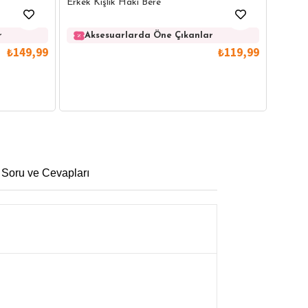
Erkek Kışlık Haki Bere
Ak
r
Aksesuarlarda Öne Çıkanlar
₺149,99
₺119,99
 Soru ve Cevapları