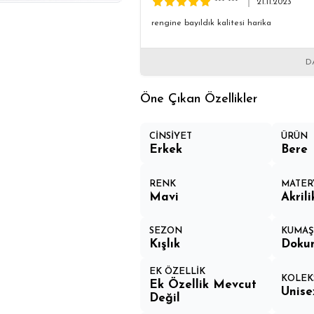
*** ***
21.11.2023
rengine bayıldık kalitesi harika
D
Öne Çıkan Özellikler
CİNSİYET
ÜRÜN
Erkek
Bere
RENK
MATER
Mavi
Akrili
SEZON
KUMAŞ 
Kışlık
Doku
EK ÖZELLİK
KOLEK
Ek Özellik Mevcut
Unise
Değil