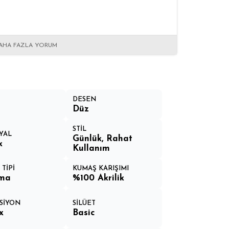
AHA FAZLA YORUM
DESEN
Düz
STİL
YAL
Günlük, Rahat
k
Kullanım
TİPİ
KUMAŞ KARIŞIMI
ma
%100 Akrilik
SİYON
SİLÜET
x
Basic