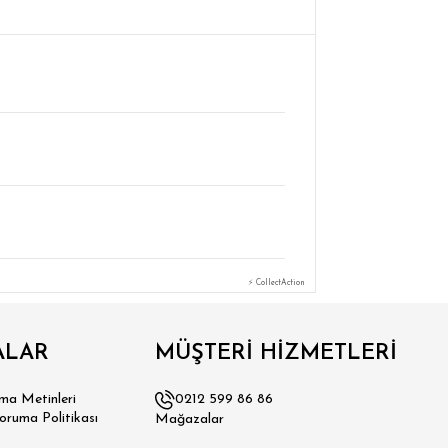
⚡ CollectAction
ALAR
MÜŞTERİ HİZMETLERİ
a Metinleri
0212 599 86 86
Koruma Politikası
Mağazalar