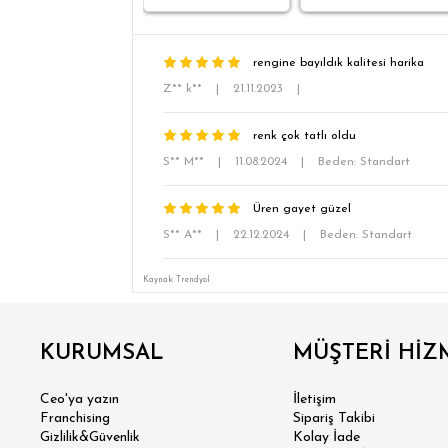
rengine bayıldık kalitesi harika
Z** k**
|
21.11.2023
|
renk çok tatlı oldu
S** M**
|
11.08.2024
|
Beden: Standart
Üren gayet güzel
S** A**
|
22.12.2024
|
Beden: Standart
Kaynak: Trendyol
KURUMSAL
MÜŞTERİ HİZ
Ceo'ya yazın
İletişim
Franchising
Sipariş Takibi
Gizlilik&Güvenlik
Kolay İade