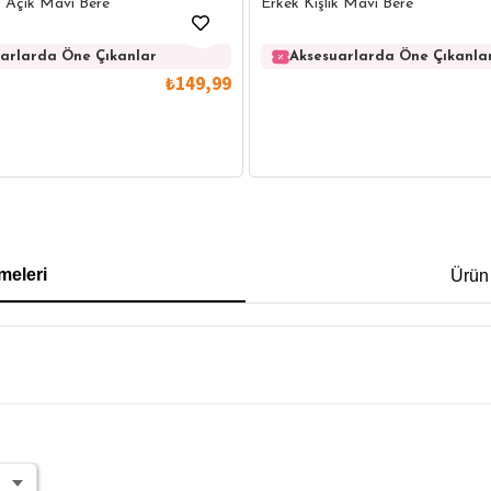
k Açık Mavi Bere
Erkek Kışlık Mavi Bere
arlarda Öne Çıkanlar
Aksesuarlarda Öne Çıkanla
₺149,99
IRT
POLO YAKA T-SHIRT
KEMER
BOXER
meleri
Ürün
İM FİT