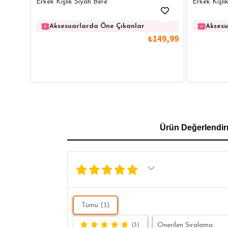
Erkek Kışlık Siyah Bere
Erkek Kışlı
Aksesuarlarda Öne Çıkanlar
Aksesu
₺149,99
GÖMLEK
SWEATSHIRT
TRİKO
TSH
Ürün Değerlendir
SL
Tümü (3)
(3)