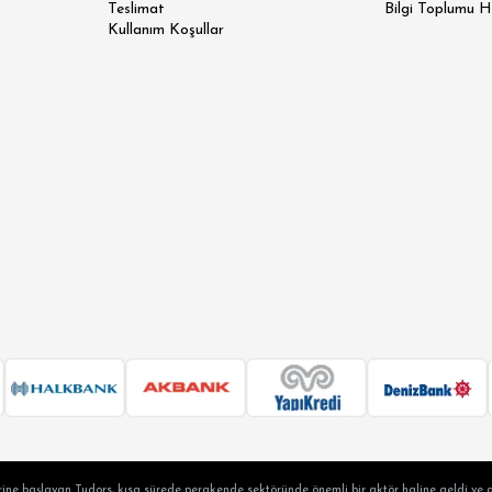
Teslimat
Bilgi Toplumu H
Kullanım Koşullar
 SLİM FİT
N SLİM FİT
SİK FİT
LAX FİT
ine başlayan Tudors, kısa sürede perakende sektöründe önemli bir aktör haline geldi ve a