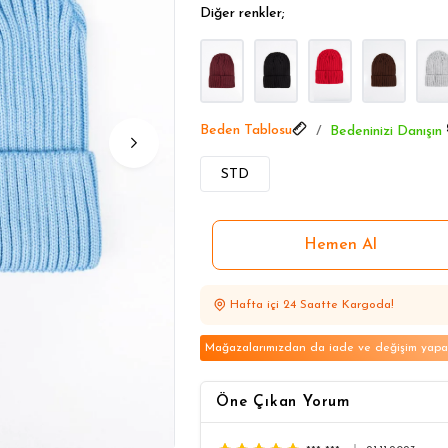
Aksesuarlarda Öne Çıkanlar
Diğer renkler;
Aksesuarlarda Öne Çıkanlar
Beden Tablosu
Bedeninizi Danışın
STD
Hafta içi 24 Saatte Kargoda!
Mağazalarımızdan da iade ve değişim yapabi
Öne Çıkan Yorum