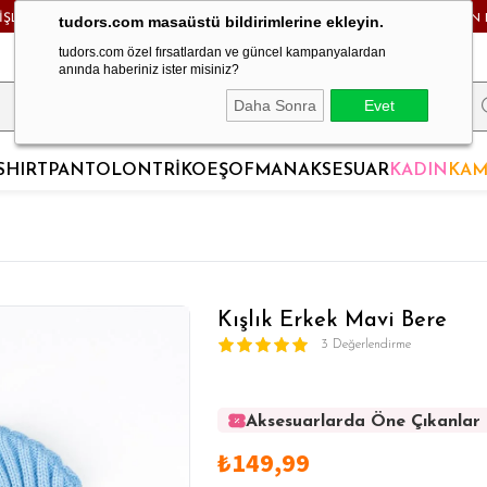
RİŞLERDE KARGO BEDAVA! - HAFTA İÇİ 24 SAATTE KARGODA! - MAĞAZADAN 
tudors.com masaüstü bildirimlerine ekleyin.
tudors.com özel fırsatlardan ve güncel kampanyalardan
anında haberiniz ister misiniz?
Daha Sonra
Evet
SHIRT
PANTOLON
TRİKO
EŞOFMAN
AKSESUAR
KADIN
KAM
Kışlık Erkek Mavi Bere
3 Değerlendirme
Aksesuarlarda Öne Çıkanlar
Aksesuarlarda Öne Çıkanlar
₺149,99
Aksesuarlarda Öne Çıkanlar