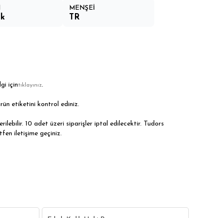
M
MENŞEİ
ük
TR
gi için
.
tıklayınız
rün etiketini kontrol ediniz.
ilebilir. 10 adet üzeri siparişler iptal edilecektir. Tudors
tfen iletişime geçiniz.
18
18
Erkek K