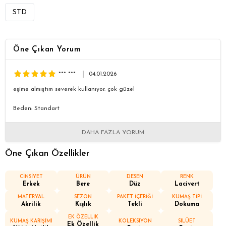
STD
Öne Çıkan Yorum
*** ***
04.01.2026
eşime almıştım severek kullanıyor. çok güzel
Beden: Standart
DAHA FAZLA YORUM
Öne Çıkan Özellikler
CİNSİYET
ÜRÜN
DESEN
RENK
Erkek
Bere
Düz
Lacivert
MATERYAL
SEZON
PAKET İÇERİĞİ
KUMAŞ TİPİ
Akrilik
Kışlık
Tekli
Dokuma
EK ÖZELLİK
KUMAŞ KARIŞIMI
KOLEKSİYON
SİLÜET
Ek Özellik