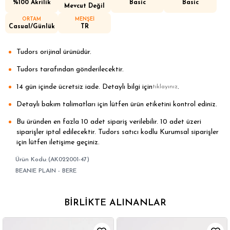
%100 Akrilik
Basic
Basic
Mevcut Değil
ORTAM
MENŞEİ
Casual/Günlük
TR
Tudors orijinal ürünüdür.
Tudors tarafından gönderilecektir.
14 gün içinde ücretsiz iade. Detaylı bilgi için
.
tıklayınız
Detaylı bakım talimatları için lütfen ürün etiketini kontrol ediniz.
Bu üründen en fazla 10 adet sipariş verilebilir. 10 adet üzeri
siparişler iptal edilecektir. Tudors satıcı kodlu Kurumsal siparişler
için lütfen iletişime geçiniz.
(AK022001-47)
BEANIE PLAIN - BERE
BIRLIKTE ALINANLAR