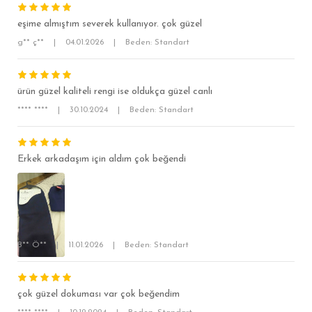
eşime almıştım severek kullanıyor. çok güzel
g** ç**
|
04.01.2026
|
Beden: Standart
ürün güzel kaliteli rengi ise oldukça güzel canlı
**** ****
|
30.10.2024
|
Beden: Standart
SÜPER SLİM FİT
MODERN SLİM FİT
Erkek arkadaşım için aldım çok beğendi
KLASİK FİT
RELAX FİT
OVERSİZE
BÜYÜK BEDEN
B** Ö**
|
11.01.2026
|
Beden: Standart
çok güzel dokuması var çok beğendim