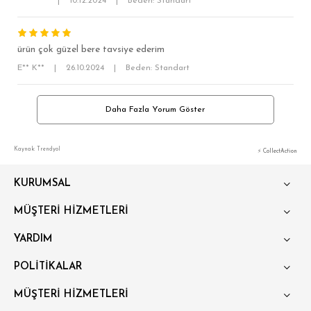
**** ****
|
10.12.2024
|
Beden: Standart
ürün çok güzel bere tavsiye ederim
E** K**
|
26.10.2024
|
Beden: Standart
Daha Fazla Yorum Göster
Kaynak: Trendyol
⚡ CollectAction
KURUMSAL
MÜŞTERİ HİZMETLERİ
YARDIM
POLİTİKALAR
MÜŞTERİ HİZMETLERİ