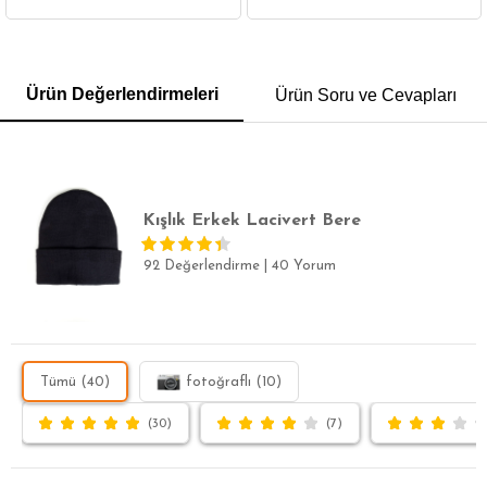
GÖMLEK
SWEATSHIRT
TRİKO
TSHIRT
Ürün Değerlendirmeleri
Ürün Soru ve Cevapları
POLO YAKA T-SHIRT
KEMER
BOXER
SLİM FİT
Kışlık Erkek Lacivert Bere
92 Değerlendirme
|
40 Yorum
Tümü (40)
fotoğraflı (10)
(30)
(7)