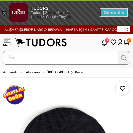
TUDORS
Görüntüle
Tudors | Gömlek Krallığı
Ücretsiz -Google Play'de
TR
LIŞVERİŞLERDE KARGO BEDAVA! - HAFTA İÇİ 24 SAATTE KARGODA! - MAĞAZA
9
0
Anasayfa
Aksesuar
ÜRÜN GRUBU
Bere