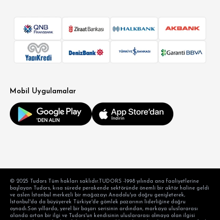
SÜPER SLİM FİT
MODERN SLİM FİT
KLASİK FİT
Mobil Uygulamalar
RELAX FİT
OVERSİZE
BÜYÜK BEDEN
© 2025 Tudors Tüm hakları saklıdır.TUDORS -1998 yılında ana faaliyetlerine
başlayan Tudors, kısa sürede perakende sektöründe önemli bir aktör haline geldi
ve aslen İstanbul merkezli bir mağazayı Anadolu'ya doğru genişleterek,
İstanbul'da da büyüyerek Türkiye'de gömlek pazarının liderliğine doğru
oynadı.Son yıllarda, yerel bir başarı serisinin ardından, markaya uluslararası
alanda artan bir ilgi ve Tudors'un kendisinin uluslararası olmaya olan ilgisi