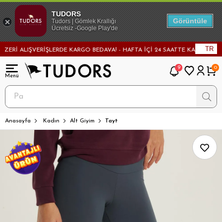
TUDORS
Görüntüle
Tudors | Gömlek Krallığı
Ücretsiz -Google Play'de
TR
Rİ ALIŞVERİŞLERDE KARGO BEDAVA! - HAFTA İÇİ 24 SAATTE KARGODA! - M
9
0
Anasayfa
Kadın
Alt Giyim
Tayt