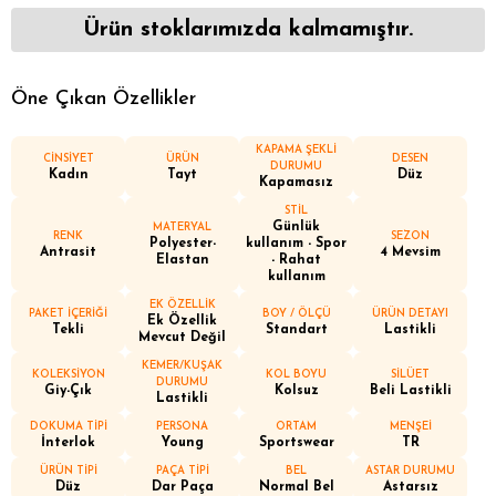
Ürün stoklarımızda kalmamıştır.
Öne Çıkan Özellikler
KAPAMA ŞEKLİ
CİNSİYET
ÜRÜN
DESEN
DURUMU
Kadın
Tayt
Düz
Kapamasız
STİL
Günlük
MATERYAL
RENK
SEZON
Polyester-
kullanım - Spor
Antrasit
4 Mevsim
Elastan
- Rahat
kullanım
EK ÖZELLİK
PAKET İÇERİĞİ
BOY / ÖLÇÜ
ÜRÜN DETAYI
Ek Özellik
Tekli
Standart
Lastikli
Mevcut Değil
KEMER/KUŞAK
KOLEKSİYON
KOL BOYU
SİLÜET
DURUMU
Giy-Çık
Kolsuz
Beli Lastikli
Lastikli
DOKUMA TİPİ
PERSONA
ORTAM
MENŞEİ
İnterlok
Young
Sportswear
TR
ÜRÜN TİPİ
PAÇA TİPİ
BEL
ASTAR DURUMU
Düz
Dar Paça
Normal Bel
Astarsız