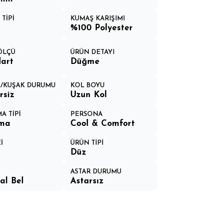
TİPİ
KUMAŞ KARIŞIMI
%100 Polyester
 ÖLÇÜ
ÜRÜN DETAYI
art
Düğme
/KUŞAK DURUMU
KOL BOYU
rsiz
Uzun Kol
A TİPİ
PERSONA
ma
Cool & Comfort
İ
ÜRÜN TİPİ
Düz
ASTAR DURUMU
al Bel
Astarsız