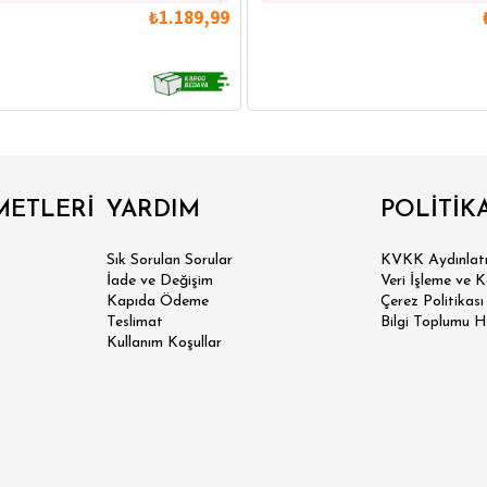
₺1.189,99
IRT
POLO YAKA T-SHIRT
KEMER
BOXER
METLERİ
YARDIM
POLİTİK
İM FİT
Sık Sorulan Sorular
KVKK Aydınlatm
İade ve Değişim
Veri İşleme ve 
Kapıda Ödeme
Çerez Politikası
Teslimat
Bilgi Toplumu H
Kullanım Koşullar