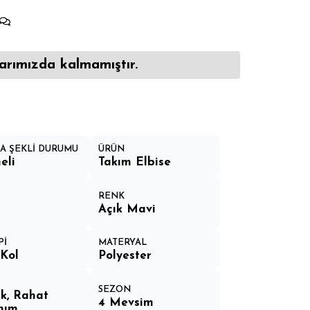
ar
ar
ar
arımızda kalmamıştır.
A ŞEKLİ DURUMU
ÜRÜN
eli
Takım Elbise
RENK
Açık Mavi
Pİ
MATERYAL
Kol
Polyester
SEZON
k, Rahat
4 Mevsim
nım