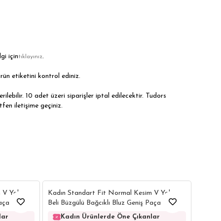
gi için
.
tıklayınız
rün etiketini kontrol ediniz.
ilebilir. 10 adet üzeri siparişler iptal edilecektir. Tudors
tfen iletişime geçiniz.
4
4
Kadın 
m V Yaka
Kadın Standart Fit Normal Kesim V Yaka
Beli Bü
aça Siyah
Beli Büzgülü Bağcıklı Bluz Geniş Paça Mavi
Pantol
Pantolon Takım
Ka
lar
Kadın Ürünlerde Öne Çıkanlar