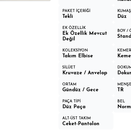
PAKET İÇERİĞİ
KUMAŞ 
Tekli
Düz
EK ÖZELLİK
BOY /
Ek Özellik Mevcut
Stand
Değil
KOLEKSİYON
KEMER
Takım Elbise
Keme
SİLÜET
DOKUM
Kruvaze / Anvelop
Doku
ORTAM
MENŞE
Gündüz / Gece
TR
PAÇA TİPİ
BEL
Düz Paça
Norm
ALT-ÜST TAKIM
Ceket-Pantolon