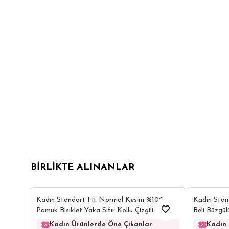
BIRLIKTE ALINANLAR
Kadın Standart Fit Normal Kesim %100
Kadın Stan
Pamuk Bisiklet Yaka Sıfır Kollu Çizgili Mavi
Beli Büzgül
Yelek Etek Takım
Kahverengi
Kadın Ürünlerde Öne Çıkanlar
Kadın 