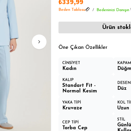
₺339,99
Kadın Ürünlerde Öne Çıkanl
Beden Tablosu
Bedeninizi Danışın
Kadın Ürünlerde Öne Çıkanl
Kadın Ürünlerde Öne Çıkanl
Ürün stokl
Öne Çıkan Özellikler
CİNSİYET
KAPAM
Kadın
Düğm
KALIP
DESEN
Standart Fit -
Düz
Normal Kesim
YAKA TİPİ
KOL Tİ
Kruvaze
Uzun 
STİL
CEP TİPİ
Günlü
Torba Cep
Kulla