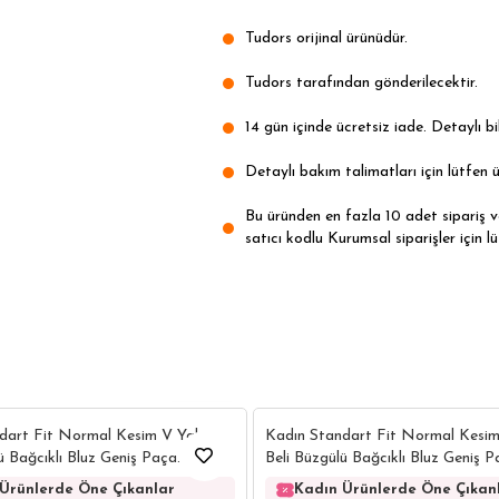
Tudors orijinal ürünüdür.
Tudors tarafından gönderilecektir.
14 gün içinde ücretsiz iade. Detaylı bil
Detaylı bakım talimatları için lütfen ü
Bu üründen en fazla 10 adet sipariş ver
satıcı kodlu Kurumsal siparişler için lü
4
dart Fit Normal Kesim V Yaka
Kadın Standart Fit Normal Kesi
ü Bağcıklı Bluz Geniş Paça
Beli Büzgülü Bağcıklı Bluz Geniş P
 Pantolon Takım
Pantolon Takım
Ürünlerde Öne Çıkanlar
Kadın Ürünlerde Öne Çıkan