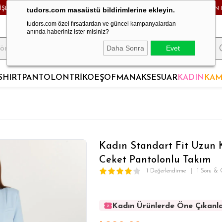
RİŞLERDE KARGO BEDAVA! - HAFTA İÇİ 24 SAATTE KARGODA! - MAĞAZADAN 
tudors.com masaüstü bildirimlerine ekleyin.
tudors.com özel fırsatlardan ve güncel kampanyalardan
anında haberiniz ister misiniz?
Daha Sonra
Evet
SHIRT
PANTOLON
TRİKO
EŞOFMAN
AKSESUAR
KADIN
KAM
Kadın Standart Fit Uzun 
Ceket Pantolonlu Takım
1 Değerlendirme
1 Soru & 
Kadın Ürünlerde Öne Çıkanl
Kadın Ürünlerde Öne Çıkanl