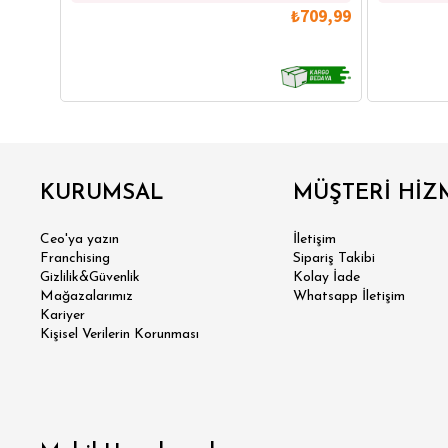
₺709,99
GÖMLEK
SWEATSHIRT
TRİKO
TSH
KURUMSAL
MÜŞTERİ HİZ
SL
Ceo'ya yazın
İletişim
Franchising
Sipariş Takibi
Gizlilik&Güvenlik
Kolay İade
Mağazalarımız
Whatsapp İletişim
Kariyer
Kişisel Verilerin Korunması