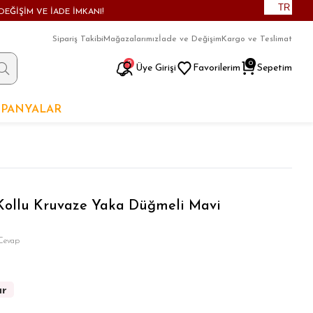
TR
DEĞİŞİM VE İADE İMKANI!
Sipariş Takibi
Mağazalarımız
İade ve Değişim
Kargo ve Teslimat
9
0
Üye Girişi
Favorilerim
Sepetim
PANYALAR
Kollu Kruvaze Yaka Düğmeli Mavi
Cevap
ar
ar