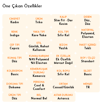
Öne Çıkan Özellikler
KALIP
DESEN
CİNSİYET
ÜRÜN
Slim Fit - Dar
Düz
Kadın
Triko
Kesim
Düz
MATERYAL
RENK
YAKA TİPİ
KOL TİPİ
Polyamid,
İndigo
Kare Yaka
Sıfır Kol
Elastan
STİL
CEP TİPİ
SEZON
PAKET İÇERİĞİ
Günlük, Rahat
Cepsiz
Yazlık
Tekli
Kullanım
KUMAŞ KARIŞIMI
EK ÖZELLİK
KUMAŞ TİPİ
BOY / ÖLÇÜ
%95 Polyamid
Ek Özellik
Düz
Standart
%5 Elastan
Mevcut Değil
KEMER/KUŞAK
KOLEKSİYON
KOL BOYU
SİLÜET
DURUMU
Basic
Sıfır Kol
Basic
Kemersiz
PERSONA
DOKUMA TİPİ
ORTAM
MENŞEİ
Cool &
Dokuma
Casual/Günlük
TR
Comfort
ÜRÜN TİPİ
BEL
ASTAR DURUMU
Düz
Normal Bel
Astarsız