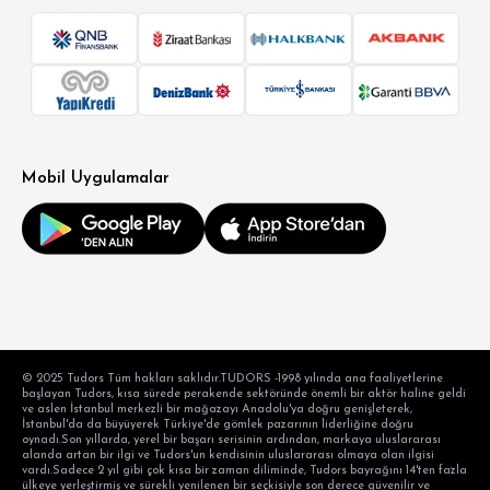
SÜPER SLİM FİT
MODERN SLİM FİT
KLASİK FİT
Mobil Uygulamalar
RELAX FİT
OVERSİZE
BÜYÜK BEDEN
© 2025 Tudors Tüm hakları saklıdır.TUDORS -1998 yılında ana faaliyetlerine
başlayan Tudors, kısa sürede perakende sektöründe önemli bir aktör haline geldi
ve aslen İstanbul merkezli bir mağazayı Anadolu'ya doğru genişleterek,
İstanbul'da da büyüyerek Türkiye'de gömlek pazarının liderliğine doğru
oynadı.Son yıllarda, yerel bir başarı serisinin ardından, markaya uluslararası
alanda artan bir ilgi ve Tudors'un kendisinin uluslararası olmaya olan ilgisi
vardı.Sadece 2 yıl gibi çok kısa bir zaman diliminde, Tudors bayrağını 14'ten fazla
ülkeye yerleştirmiş ve sürekli yenilenen bir seçkisiyle son derece güvenilir ve