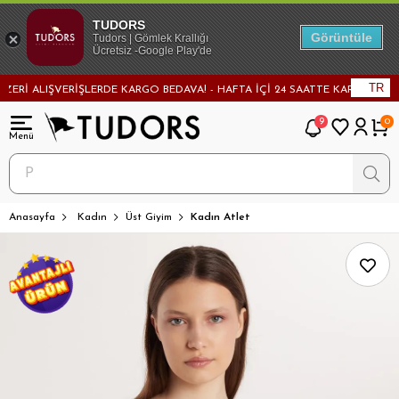
TUDORS
Görüntüle
Tudors | Gömlek Krallığı
Ücretsiz -Google Play'de
TR
Rİ ALIŞVERİŞLERDE KARGO BEDAVA! - HAFTA İÇİ 24 SAATTE KARGODA! - MA
9
0
Anasayfa
Kadın
Üst Giyim
Kadın Atlet