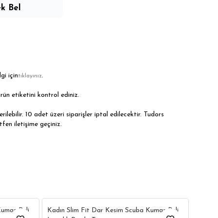
k Bel
gi için
.
tıklayınız
rün etiketini kontrol ediniz.
ilebilir. 10 adet üzeri siparişler iptal edilecektir. Tudors
tfen iletişime geçiniz.
7
7
Kadın 
Kumaş Beli
Kadın Slim Fit Dar Kesim Scuba Kumaş Beli
Lastik