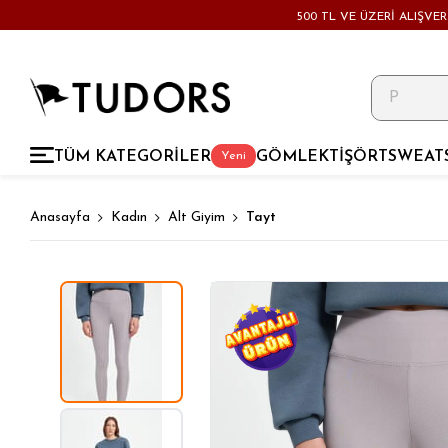
500 TL VE ÜZERİ ALIŞVE
TÜM KATEGORİLER
GÖMLEK
TİŞÖRT
SWEAT
Yeni
Anasayfa
Kadın
Alt Giyim
Tayt