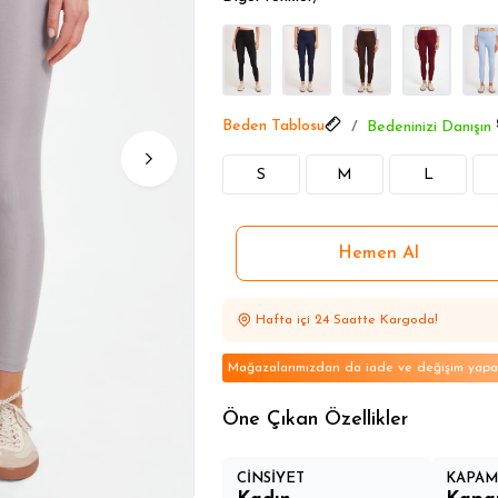
Kadın Ürünlerde Öne Çıkanl
Beden Tablosu
Bedeninizi Danışın
S
M
L
Hafta içi 24 Saatte Kargoda!
Mağazalarımızdan da iade ve değişim yapabi
Öne Çıkan Özellikler
CİNSİYET
KAPAM