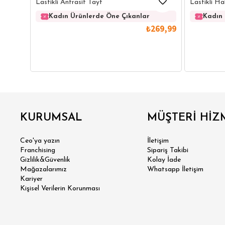
Lastikli Antrasit Tayt
Lastikli Ha
Kadın Ürünlerde Öne Çıkanlar
Kadın 
₺269,99
GÖMLEK
SWEATSHIRT
TRİKO
TSH
KURUMSAL
MÜŞTERİ HİZ
SL
Ceo'ya yazın
İletişim
Franchising
Sipariş Takibi
Gizlilik&Güvenlik
Kolay İade
Mağazalarımız
Whatsapp İletişim
Kariyer
Kişisel Verilerin Korunması