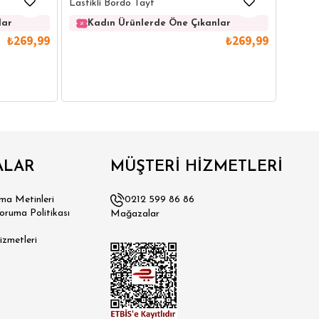
Lastikli Bordo Tayt
Ka
lar
Kadın Ürünlerde Öne Çıkanlar
₺269,99
₺269,99
ALAR
MÜŞTERİ HİZMETLERİ
a Metinleri
0212 599 86 86
Koruma Politikası
Mağazalar
izmetleri