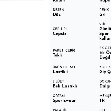
Kadın
Kapa
DESEN
RENK
Düz
Gri
STİL
Günlü
CEP TİPİ
Cepsiz
Spor 
kulla
EK ÖZ
PAKET İÇERİĞİ
Ek Öz
Tekli
Değil
ÜRÜN DETAYI
KOLEK
Lastikli
Giy-Ç
SİLÜET
DOKUM
Beli Lastikli
Dalg
ORTAM
MENŞE
Sportswear
TR
PAÇA TİPİ
BEL