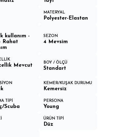
masız
Tayt
MATERYAL
Polyester-Elastan
k kullanım -
SEZON
- Rahat
4 Mevsim
nım
ELLİK
BOY / ÖLÇÜ
ellik Mevcut
Standart
SİYON
KEMER/KUŞAK DURUMU
ık
Kemersiz
A TİPİ
PERSONA
ıç/Scuba
Young
İ
ÜRÜN TİPİ
Düz