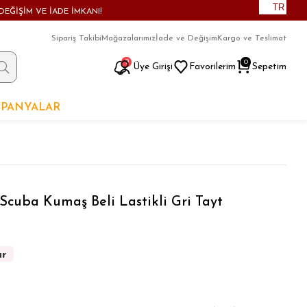
TR
DEĞİŞİM VE İADE İMKANI!
Sipariş Takibi
Mağazalarımız
İade ve Değişim
Kargo ve Teslimat
9
0
Üye Girişi
Favorilerim
Sepetim
PANYALAR
Scuba Kumaş Beli Lastikli Gri Tayt
ar
ar
ar
ar