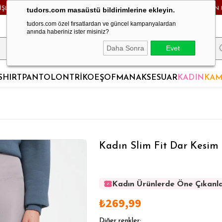
RİŞLERDE KARGO BEDAVA! - HAFTA İÇİ 24 SAATTE KARGODA! - MAĞAZADAN 
tudors.com masaüstü bildirimlerine ekleyin.
tudors.com özel fırsatlardan ve güncel kampanyalardan
anında haberiniz ister misiniz?
Daha Sonra
Evet
SHIRT
PANTOLON
TRİKO
EŞOFMAN
AKSESUAR
KADIN
KAM
Kadın Slim Fit Dar Kesim 
Kadın Ürünlerde Öne Çıkanl
Kadın Ürünlerde Öne Çıkanl
₺269,99
Kadın Ürünlerde Öne Çıkanl
Kadın Ürünlerde Öne Çıkanl
Diğer renkler;