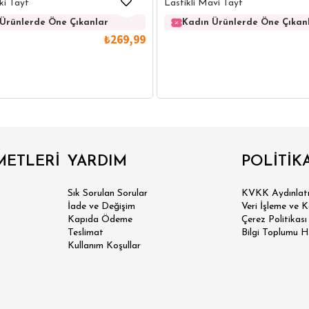
ki Tayt
Lastikli Mavi Tayt
Ürünlerde Öne Çıkanlar
Kadın Ürünlerde Öne Çıkan
₺269,99
IRT
POLO YAKA T-SHIRT
KEMER
BOXER
METLERİ
YARDIM
POLİTİK
İM FİT
Sık Sorulan Sorular
KVKK Aydınlatm
İade ve Değişim
Veri İşleme ve 
Kapıda Ödeme
Çerez Politikası
Teslimat
Bilgi Toplumu H
Kullanım Koşullar