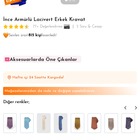
İnce Armürlü Lacivert Erkek Kravat
77+ Değerlendirme
5 Soru & Cevap
Sevilen ürün!
815 kişi
favoriledi!
Aksesuarlarda Öne Çıkanlar
Aksesuarlarda Öne Çıkanlar
Aksesuarlarda Öne Çıkanlar
Hafta içi 24 Saatte Kargoda!
Aksesuarlarda Öne Çıkanlar
Aksesuarlarda Öne Çıkanlar
Mağazalarımızdan da iade ve değişim yapabilirsiniz
Diğer renkler;