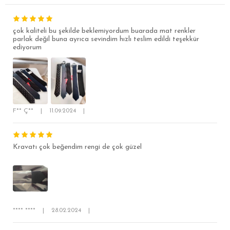
çok kaliteli bu şekilde beklemiyordum buarada mat renkler
parlak değil buna ayrıca sevindim hızlı teslim edildi teşekkür
ediyorum
SÜPER SLİM FİT
MODERN SLİM FİT
F** Ç**
|
11.09.2024
|
KLASİK FİT
RELAX FİT
Kravatı çok beğendim rengi de çok güzel
OVERSİZE
BÜYÜK BEDEN
**** ****
|
28.02.2024
|