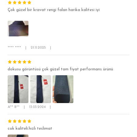
Çok güzel bir kravat rengi falan harika kalitesi iyi
**** ****
|
21.11.2025
|
dokusu görüntüsü çok güzel tam fiyat performans ürünü
A** B**
|
13.03.2024
|
cok kaliteli.hızlı teslimat