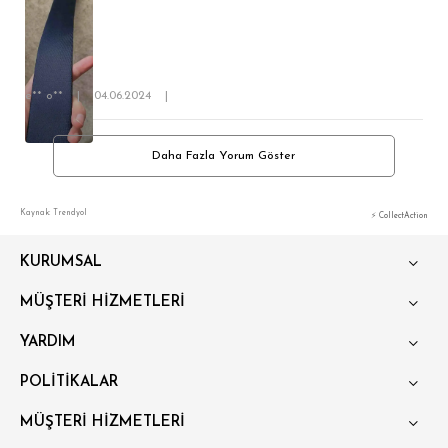
e** o**
|
04.06.2024
|
Daha Fazla Yorum Göster
Kaynak: Trendyol
⚡ CollectAction
KURUMSAL
MÜŞTERİ HİZMETLERİ
YARDIM
POLİTİKALAR
MÜŞTERİ HİZMETLERİ