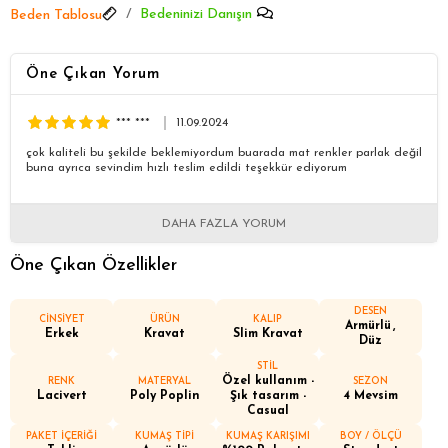
Bedeninizi Danışın
Beden Tablosu
Öne Çıkan Yorum
*** ***
11.09.2024
çok kaliteli bu şekilde beklemiyordum buarada mat renkler parlak değil
buna ayrıca sevindim hızlı teslim edildi teşekkür ediyorum
DAHA FAZLA YORUM
Öne Çıkan Özellikler
DESEN
CİNSİYET
ÜRÜN
KALIP
Armürlü
Erkek
Kravat
Slim Kravat
Düz
STİL
Özel kullanım -
RENK
MATERYAL
SEZON
Lacivert
Poly Poplin
Şık tasarım -
4 Mevsim
Casual
PAKET İÇERİĞİ
KUMAŞ TİPİ
KUMAŞ KARIŞIMI
BOY / ÖLÇÜ