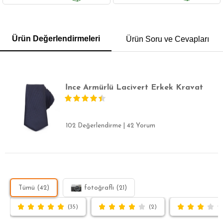
GÖMLEK
SWEATSHIRT
TRİKO
TSHIRT
Ürün Değerlendirmeleri
Ürün Soru ve Cevapları
POLO YAKA T-SHIRT
KEMER
BOXER
SLİM FİT
İnce Armürlü Lacivert Erkek Kravat
102 Değerlendirme
|
42 Yorum
Tümü (42)
fotoğraflı (21)
(35)
(2)