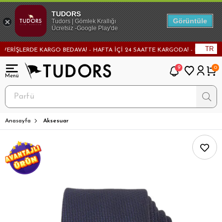
TUDORS
Görüntüle
Tudors | Gömlek Krallığı
Ücretsiz -Google Play'de
TR
İŞLERDE KARGO BEDAVA! - HAFTA İÇİ 24 SAATTE KARGODA! - MAĞAZADAN D
9
0
Anasayfa
Aksesuar