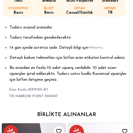
Tekli
Armürlü
%100 Polyester
Standart
KOLEKSİYON
SİLÜET
ORTAM
MENŞEİ
Basic
Basic
Casual/Günlük
TR
Tudors orijinal ürünüdür.
Tudors tarafından gönderilecektir.
14 gün içinde ücretsiz iade. Detaylı bilgi için
.
tıklayınız
Detaylı bakım talimatları için lütfen ürün etiketini kontrol ediniz.
Bu üründen en fazla 10 adet sipariş verilebilir. 10 adet üzeri
siparişler iptal edilecektir. Tudors satıcı kodlu Kurumsal siparişler
için lütfen iletişime geçiniz.
(KR17001-47)
TIE NARROW POINT KRAVAT
BIRLIKTE ALINANLAR