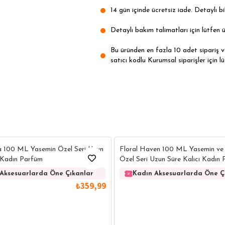
14 gün içinde ücretsiz iade. Detaylı bil
Detaylı bakım talimatları için lütfen ü
Bu üründen en fazla 10 adet sipariş ver
satıcı kodlu Kurumsal siparişler için lü
4
a 100 ML Yasemin Özel Seri Uzun
Floral Haven 100 ML Yasemin ve
ı Kadın Parfüm
Özel Seri Uzun Süre Kalıcı Kadın
Aksesuarlarda Öne Çıkanlar
Kadın Aksesuarlarda Öne Ç
₺359,99