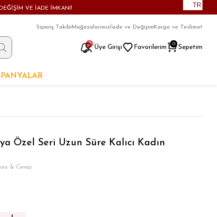
TR
DEĞİŞİM VE İADE İMKANI!
Sipariş Takibi
Mağazalarımız
İade ve Değişim
Kargo ve Teslimat
9
0
Üye Girişi
Favorilerim
Sepetim
PANYALAR
ya Özel Seri Uzun Süre Kalıcı Kadın
Soru & Cevap