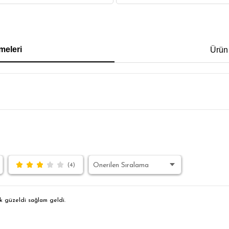
IRT
POLO YAKA T-SHIRT
KEMER
BOXER
meleri
Ürün
İM FİT
(4)
k güzeldi sağlam geldi.