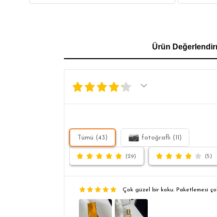
GÖMLEK
SWEATSHIRT
TRİKO
TSH
Ürün Değerlendir
SL
Tümü (43)
fotoğraflı (11)
(29)
(5)
Çok güzel bir koku. Paketlemesi ço