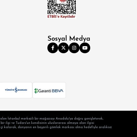
Sosyal Medya
slen İstanbul merkezli bir mağazayı Anadolu'ya doğru genişleterek,
ir ilgi ve Tudors'un kendisinin uluslararası olmaya olan ilgisi
ilikçi kalarak, dünyanın en başarılı gömlek markası olma hedefiyle aralıksız