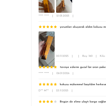
**** ****
|
21.05.2025
|
yorumlari okuyarak aldim kokusu mü
D** M**
|
20.11.2025
|
|
Boy: 160
|
Kilo:
tavsiye ederim guzel bir ürün pake
**** ****
|
09.01.2026
|
kokusu mükemmel bayıldım herkese
D** M**
|
23.11.2025
|
Birgün de elime ulaştı kargo sağl