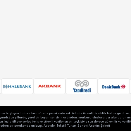
ine başlayan Tudors, kısa sürede perakende sektöründe önemli bir aktör haline geldi ve a
adı.Son yıllarda, yerel bir başarı serisinin ardından, markaya uluslararası alanda artan b
en fazla ülkeye yerleştirmiş ve sürekli yenilenen bir seçkisiyle son derece güvenilir ve yen
modern bir perakende anlayışı. Ayaydın Tekstil Turizm Sanayi Anonim Şirketi