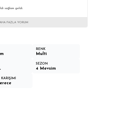
ldi sağlam geldi.
AHA FAZLA YORUM
RENK
üm
Multi
SEZON
L
4 Mevsim
 KARIŞIMI
erece