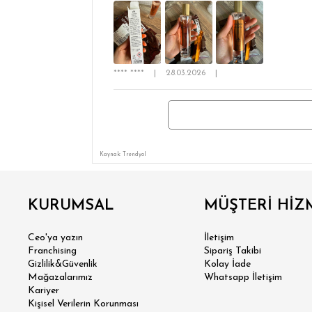
SÜPER
**** ****
|
28.03.2026
|
MODER
KLA
Kaynak: Trendyol
RE
KURUMSAL
MÜŞTERİ HİZ
OV
Ceo'ya yazın
İletişim
Franchising
Sipariş Takibi
BÜY
Gizlilik&Güvenlik
Kolay İade
Mağazalarımız
Whatsapp İletişim
Kariyer
Kişisel Verilerin Korunması