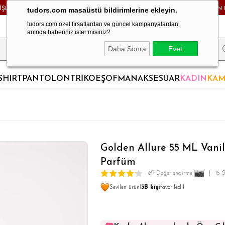
RİŞLERDE KARGO BEDAVA! - HAFTA İÇİ 24 SAATTE KARGODA! - MAĞAZADAN 
tudors.com masaüstü bildirimlerine ekleyin.
tudors.com özel fırsatlardan ve güncel kampanyalardan
anında haberiniz ister misiniz?
Daha Sonra
Evet
SHIRT
PANTOLON
TRİKO
EŞOFMAN
AKSESUAR
KADIN
KAM
Golden Allure 55 ML Vanil
Parfüm
69 Değerlendirme
15 
Sevilen ürün!
3B kişi
favoriledi!