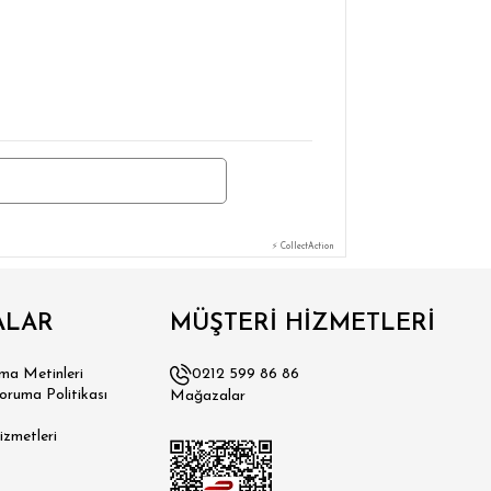
⚡ CollectAction
ALAR
MÜŞTERİ HİZMETLERİ
a Metinleri
0212 599 86 86
Koruma Politikası
Mağazalar
izmetleri