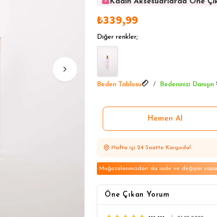
Kadın Aksesuarlarda Öne Çı
Kadın Aksesuarlarda Öne Çı
₺339,99
Kadın Aksesuarlarda Öne Çı
Kadın Aksesuarlarda Öne Çı
Diğer renkler;
Kadın Aksesuarlarda Öne Çı
Beden Tablosu
Bedeninizi Danışın
Hafta içi 24 Saatte Kargoda!
Mağazalarımızdan da iade ve değişim yapabi
Öne Çıkan Yorum