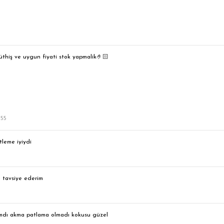
thiş ve uygun fiyati stok yapmalik🤌🏻
 55
tleme iyiydi
 tavsiye ederim
amdı akma patlama olmadı kokusu güzel