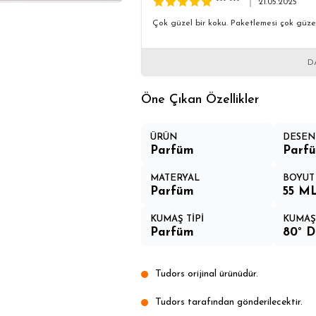
*** ***
21.05.2025
Çok güzel bir koku. Paketlemesi çok güze
D
Öne Çıkan Özellikler
ÜRÜN
DESEN
Parfüm
Parf
MATERYAL
BOYUT
Parfüm
55 M
KUMAŞ TİPİ
KUMAŞ
Parfüm
80° D
Tudors orijinal ürünüdür.
Tudors tarafından gönderilecektir.