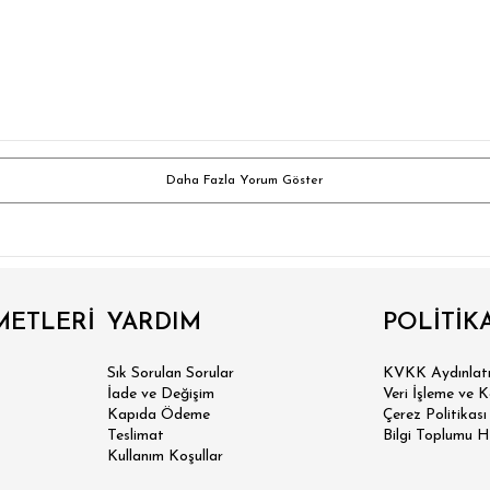
 SLİM FİT
N SLİM FİT
Daha Fazla Yorum Göster
SİK FİT
LAX FİT
METLERİ
YARDIM
POLİTİK
ERSİZE
Sık Sorulan Sorular
KVKK Aydınlatm
İade ve Değişim
Veri İşleme ve 
ÜK BEDEN
Kapıda Ödeme
Çerez Politikası
Teslimat
Bilgi Toplumu H
Kullanım Koşullar