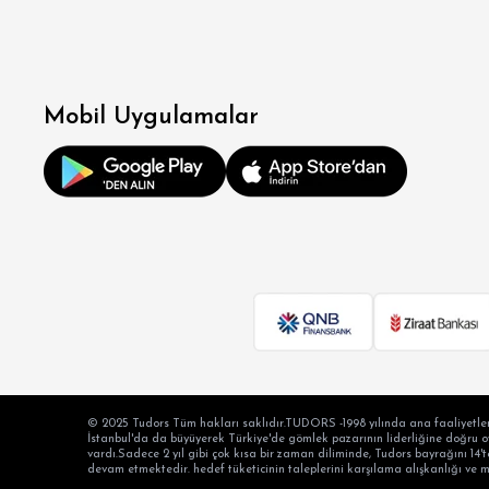
Mobil Uygulamalar
© 2025 Tudors Tüm hakları saklıdır.TUDORS -1998 yılında ana faaliyetler
İstanbul'da da büyüyerek Türkiye'de gömlek pazarının liderliğine doğru oyn
vardı.Sadece 2 yıl gibi çok kısa bir zaman diliminde, Tudors bayrağını 14't
devam etmektedir. hedef tüketicinin taleplerini karşılama alışkanlığı ve 