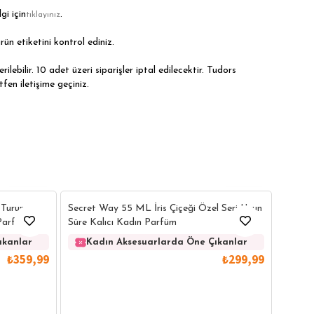
gi için
.
tıklayınız
rün etiketini kontrol ediniz.
ilebilir. 10 adet üzeri siparişler iptal edilecektir. Tudors
tfen iletişime geçiniz.
4
1
Diamon
 Turunç
Secret Way 55 ML İris Çiçeği Özel Seri Uzun
Süre K
 Parfüm
Süre Kalıcı Kadın Parfüm
Ka
ıkanlar
Kadın Aksesuarlarda Öne Çıkanlar
₺359,99
₺299,99