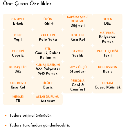
Öne Çıkan Özellikler
KAPAMA ŞEKLİ
CİNSİYET
ÜRÜN
DESEN
DURUMU
Erkek
T-Shirt
Düz
Düğmeli
MATERYAL
RENK
YAKA TİPİ
KOL TİPİ
Polyester-
Yeşil
Polo Yaka
Kısa Kol
Pamuk
STİL
CEP TİPİ
SEZON
PAKET İÇERİĞİ
Günlük, Rahat
Cepsiz
Yazlık
Tekli
Kullanım
KUMAŞ KARIŞIMI
KUMAŞ TİPİ
BOY / ÖLÇÜ
KOLEKSİYON
%55 Polyester
Düz
Standart
Basic
%45 Pamuk
PERSONA
KOL BOYU
SİLÜET
ORTAM
Cool &
Kısa Kol
Basic
Casual/Günlük
Comfort
MENŞEİ
ASTAR DURUMU
TR
Astarsız
Tudors orijinal ürünüdür.
Tudors tarafından gönderilecektir.