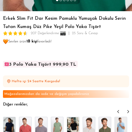
Erkek Slim Fit Dar Kesim Pamuklu Yumuşak Dokulu Serin
Tutan Kumaş Düz Pike Yeşil Polo Yaka Tişört
207 Değerlendirme
25 Soru & Cevap
Sevilen ürün!
1B kişi
favoriledi!
3 Polo Yaka Tişört 999,90 TL
3 Polo Yaka Tişört 999,90 TL
3 Polo Yaka Tişört 999,90 TL
Hafta içi 24 Saatte Kargoda!
3 Polo Yaka Tişört 999,90 TL
3 Polo Yaka Tişört 999,90 TL
Mağazalarımızdan da iade ve değişim yapabilirsiniz
Diğer renkler;