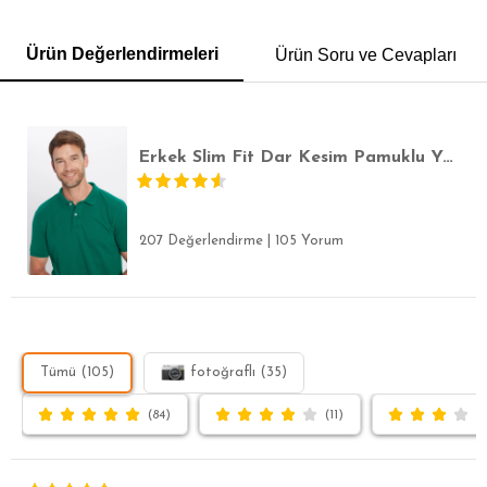
GÖMLEK
SWEATSHIRT
TRİKO
TSHIRT
Ürün Değerlendirmeleri
Ürün Soru ve Cevapları
POLO YAKA T-SHIRT
KEMER
BOXER
SLİM FİT
Erkek Slim Fit Dar Kesim Pamuklu Yumuşak Dokulu Serin Tutan Kumaş Düz Pike Yeşil Polo Yaka Tişört
207 Değerlendirme
|
105 Yorum
Tümü (105)
fotoğraflı (35)
(84)
(11)