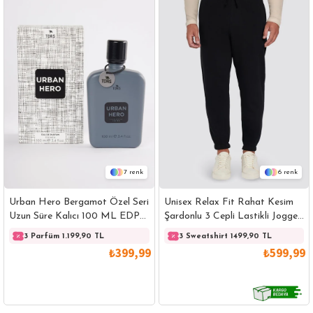
7
6
Urban Hero Bergamot Özel Seri
Unisex Relax Fit Rahat Kesim
Uzun Süre Kalıcı 100 ML EDP
Şardonlu 3 Cepli Lastikli Jogger
Erkek Parfüm
Paça Siyah Eşofman Altı
3 Parfüm 1.199,90 TL
3 Parfüm 1.199,90 TL
3 Sweatshirt 1499,90 TL
3 
₺399,99
₺599,99