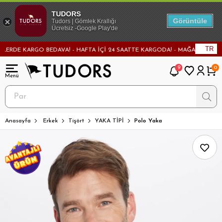
TUDORS
Görüntüle
Tudors | Gömlek Krallığı
Ücretsiz -Google Play'de
TR
E KARGO BEDAVA! - HAFTA İÇİ 24 SAATTE KARGODA! - MAĞAZADAN DEĞİŞİM 
9
0
Anasayfa
Erkek
Tişört
YAKA TİPİ
Polo Yaka