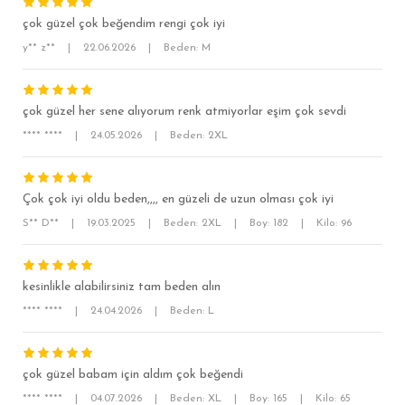
çok güzel çok beğendim rengi çok iyi
y** z**
|
22.06.2026
|
Beden: M
çok güzel her sene alıyorum renk atmiyorlar eşim çok sevdi
SÜPER SLİM FİT
**** ****
|
24.05.2026
|
Beden: 2XL
MODERN SLİM FİT
KLASİK FİT
Çok çok iyi oldu beden,,,, en güzeli de uzun olması çok iyi
RELAX FİT
S** D**
|
19.03.2025
|
Beden: 2XL
|
Boy: 182
|
Kilo: 96
OVERSİZE
BÜYÜK BEDEN
kesinlikle alabilirsiniz tam beden alın
**** ****
|
24.04.2026
|
Beden: L
çok güzel babam için aldım çok beğendi
**** ****
|
04.07.2026
|
Beden: XL
|
Boy: 165
|
Kilo: 65