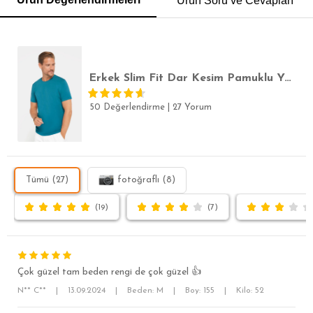
Ürün Soru ve Cevapları
SLİM FİT
Erkek Slim Fit Dar Kesim Pamuklu Yumuşak Doku Likralı Esnek Kumaş Basic Petrol Bisiklet Yaka Tişört
50 Değerlendirme
|
27 Yorum
Tümü (27)
fotoğraflı (8)
(19)
(7)
Çok güzel tam beden rengi de çok güzel 👍
N** C**
|
13.09.2024
|
Beden: M
|
Boy: 155
|
Kilo: 52