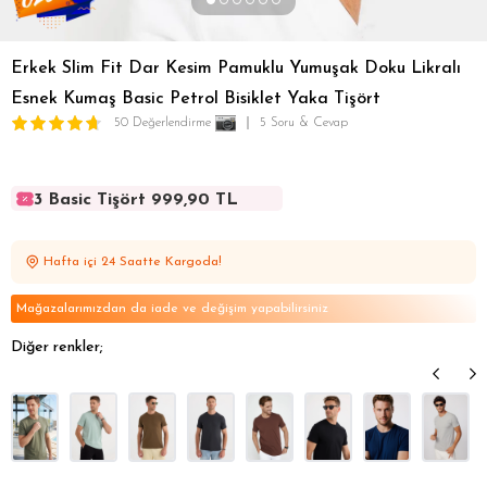
Erkek Slim Fit Dar Kesim Pamuklu Yumuşak Doku Likralı
Esnek Kumaş Basic Petrol Bisiklet Yaka Tişört
50 Değerlendirme
5 Soru & Cevap
3 Basic Tişört 999,90 TL
3 Basic Tişört 999,90 TL
3 Basic Tişört 999,90 TL
Hafta içi 24 Saatte Kargoda!
3 Basic Tişört 999,90 TL
3 Basic Tişört 999,90 TL
Mağazalarımızdan da iade ve değişim yapabilirsiniz
Diğer renkler;