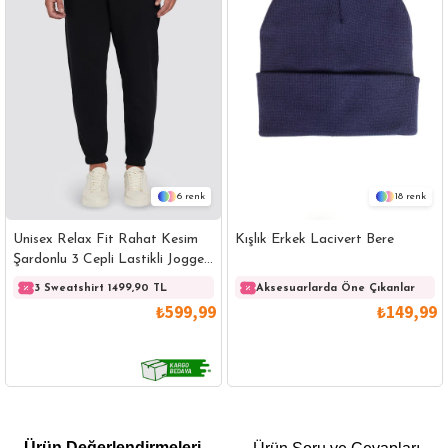
6
18
Unisex Relax Fit Rahat Kesim
Kışlık Erkek Lacivert Bere
Şardonlu 3 Cepli Lastikli Jogger
Paça Siyah Eşofman Altı
3 Sweatshirt 1499,90 TL
3 Sweatshirt 1499,90 TL
Aksesuarlarda Öne Çıkanlar
3 
₺599,99
₺149,99
GÖMLEK
SWEATSHIRT
TRİKO
TSHIRT
Ürün Değerlendirmeleri
POLO YAKA T-SHIRT
KEMER
BOXER