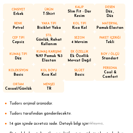
KALIP
DESEN
CİNSİYET
ÜRÜN
Slim Fit - Dar
Düz
Erkek
T-Shirt
Kesim
Düz
RENK
YAKA TİPİ
KOL TİPİ
MATERYAL
Petrol
Bisiklet Yaka
Kısa Kol
Pamuk-Elastan
STİL
CEP TİPİ
SEZON
PAKET İÇERİĞİ
Günlük, Rahat
Cepsiz
4 Mevsim
Tekli
Kullanım
KUMAŞ KARIŞIMI
EK ÖZELLİK
KUMAŞ TİPİ
BOY / ÖLÇÜ
%97 Pamuk %3
Ek Özellik
Düz
Standart
Elastan
Mevcut Değil
PERSONA
KOLEKSİYON
KOL BOYU
SİLÜET
Cool &
Basic
Kısa Kol
Basic
Comfort
ORTAM
MENŞEİ
Casual/Günlük
TR
Tudors orijinal ürünüdür.
Tudors tarafından gönderilecektir.
14 gün içinde ücretsiz iade. Detaylı bilgi için
.
tıklayınız