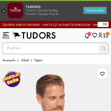
TUDORS
Görüntüle
Tudors | Gömlek Krallığı
Ücretsiz -Google Play'de
TR
RDE KARGO BEDAVA! - HAFTA İÇİ 24 SAATTE KARGODA! - MAĞAZADAN DEĞİŞ
9
0
Anasayfa
Erkek
Tişört