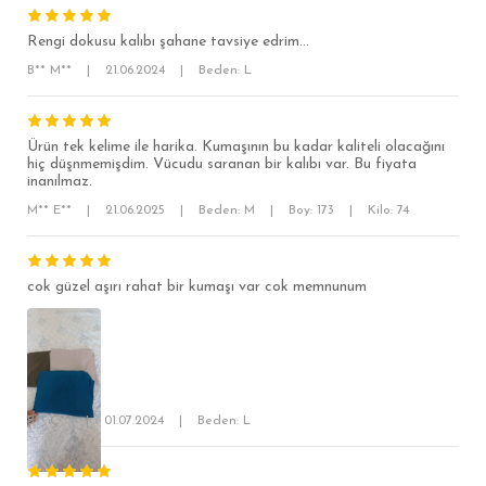
Rengi dokusu kalıbı şahane tavsiye edrim...
B** M**
|
21.06.2024
|
Beden: L
SÜPER SLİM FİT
MODERN SLİM FİT
Ürün tek kelime ile harika. Kumaşının bu kadar kaliteli olacağını
hiç düşnmemişdim. Vücudu saranan bir kalıbı var. Bu fiyata
KLASİK FİT
inanılmaz.
RELAX FİT
M** E**
|
21.06.2025
|
Beden: M
|
Boy: 173
|
Kilo: 74
OVERSİZE
BÜYÜK BEDEN
cok güzel aşırı rahat bir kumaşı var cok memnunum
B** Ç**
|
01.07.2024
|
Beden: L