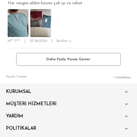
Her rengini aldım kesimi çok iyi ve rahat
M** P**
|
27.06.2024
|
Beden: L
Daha Fazla Yorum Göster
Kaynak: Trendyol
⚡ CollectAction
KURUMSAL
MÜŞTERİ HİZMETLERİ
YARDIM
POLİTİKALAR