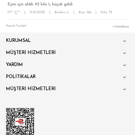
Eşim için aldık 92 kilo L küçük geldi
H** Ç**
|
11.03.2025
|
Beden: L
|
Boy: 166
|
Kilo: 75
Kaynak: Trendyol
⚡ CollectAction
KURUMSAL
SÜPER SLİM FİT
MÜŞTERİ HİZMETLERİ
MODERN SLİM FİT
YARDIM
KLASİK FİT
POLİTİKALAR
RELAX FİT
MÜŞTERİ HİZMETLERİ
OVERSİZE
BÜYÜK BEDEN