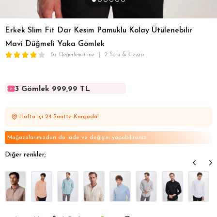
Erkek Slim Fit Dar Kesim Pamuklu Kolay Ütülenebilir
Mavi Düğmeli Yaka Gömlek
8+ Değerlendirme
2 Soru & Cevap
3 Gömlek 999,99 TL
3 Gömlek 999,99 TL
3 Gömlek 999,99 TL
Hafta içi 24 Saatte Kargoda!
3 Gömlek 999,99 TL
3 Gömlek 999,99 TL
Mağazalarımızdan da iade ve değişim yapabilirsiniz
Diğer renkler;