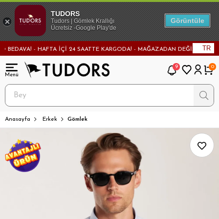
TUDORS
Görüntüle
Tudors | Gömlek Krallığı
Ücretsiz -Google Play'de
TR
DAVA! - HAFTA İÇİ 24 SAATTE KARGODA! - MAĞAZADAN DEĞİŞİM VE İADE İM
9
0
Anasayfa
Erkek
Gömlek