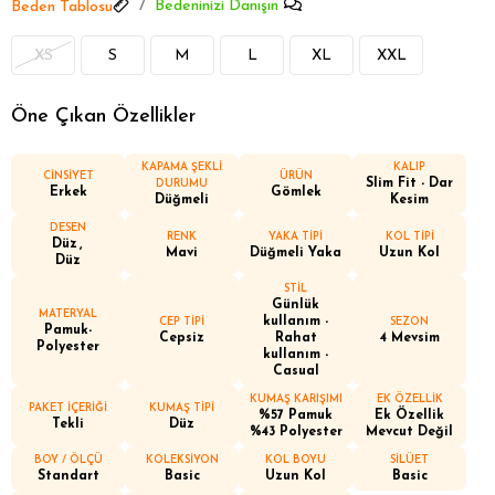
Bedeninizi Danışın
Beden Tablosu
XS
S
M
L
XL
XXL
Öne Çıkan Özellikler
KAPAMA ŞEKLİ
KALIP
CİNSİYET
ÜRÜN
Slim Fit - Dar
DURUMU
Erkek
Gömlek
Düğmeli
Kesim
DESEN
RENK
YAKA TİPİ
KOL TİPİ
Düz
Mavi
Düğmeli Yaka
Uzun Kol
Düz
STİL
Günlük
MATERYAL
kullanım -
CEP TİPİ
SEZON
Pamuk-
Cepsiz
Rahat
4 Mevsim
Polyester
kullanım -
Casual
KUMAŞ KARIŞIMI
EK ÖZELLİK
PAKET İÇERİĞİ
KUMAŞ TİPİ
%57 Pamuk
Ek Özellik
Tekli
Düz
%43 Polyester
Mevcut Değil
BOY / ÖLÇÜ
KOLEKSİYON
KOL BOYU
SİLÜET
Standart
Basic
Uzun Kol
Basic