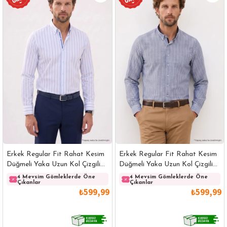
Erkek Regular Fit Rahat Kesim
Erkek Regular Fit Rahat Kesim
Düğmeli Yaka Uzun Kol Çizgili
Düğmeli Yaka Uzun Kol Çizgili
Pamuklu Beyaz Gömlek
Pamuklu Lacivert Gömlek
4 Mevsim Gömleklerde Öne
4 Mevsim Gömleklerde Öne
Çıkanlar
Çıkanlar
₺599,99
₺599,99