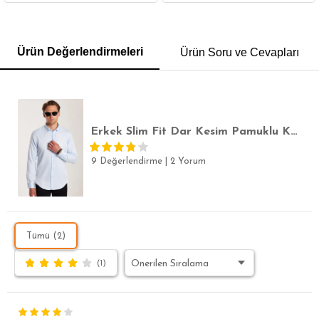
GÖMLEK
SWEATSHIRT
TRİKO
TSHIRT
Ürün Değerlendirmeleri
Ürün Soru ve Cevapları
POLO YAKA T-SHIRT
KEMER
BOXER
SLİM FİT
Erkek Slim Fit Dar Kesim Pamuklu Kolay Ütülenebilir Mavi Düğmeli Yaka Gömlek
9 Değerlendirme
|
2 Yorum
Tümü (2)
(1)