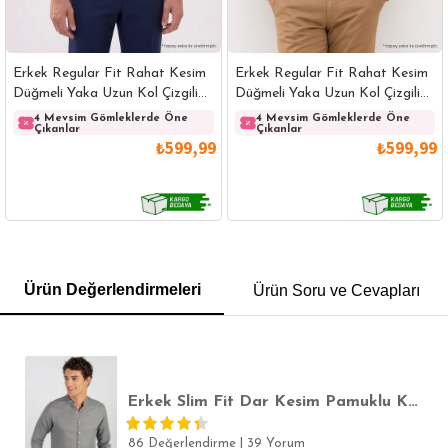
Erkek Regular Fit Rahat Kesim
Erkek Regular Fit Rahat Kesim
Düğmeli Yaka Uzun Kol Çizgili
Düğmeli Yaka Uzun Kol Çizgili
Pamuklu Beyaz Gömlek
Pamuklu Lacivert Gömlek
4 Mevsim Gömleklerde Öne
4 Mevsim Gömleklerde Öne
Çıkanlar
Çıkanlar
₺599,99
₺599,99
GÖMLEK
SWEATSHIRT
TRİKO
TSHIRT
Ürün Değerlendirmeleri
Ürün Soru ve Cevapları
POLO YAKA T-SHIRT
KEMER
BOXER
SLİM FİT
Erkek Slim Fit Dar Kesim Pamuklu Kolay Ütülenebilir Gri Hakim Yaka Gömlek
86 Değerlendirme
|
39 Yorum