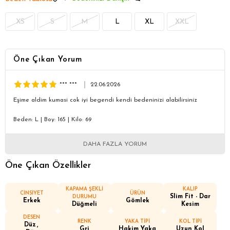
XS
S
M
L
XL
XXL
Öne Çıkan Yorum
*** ***
22.06.2026
Eşime aldim kumasi cok iyi begendi kendi bedeninizi alabilirsiniz
Beden: L
|
Boy: 165
|
Kilo: 69
DAHA FAZLA YORUM
Öne Çıkan Özellikler
KAPAMA ŞEKLİ
KALIP
CİNSİYET
ÜRÜN
Slim Fit - Dar
DURUMU
Erkek
Gömlek
Düğmeli
Kesim
DESEN
RENK
YAKA TİPİ
KOL TİPİ
Düz
Gri
Hakim Yaka
Uzun Kol