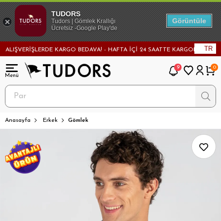
TUDORS
Görüntüle
Tudors | Gömlek Krallığı
Ücretsiz -Google Play'de
TR
ŞVERİŞLERDE KARGO BEDAVA! - HAFTA İÇİ 24 SAATTE KARGODA! - MAĞAZAD
9
0
Anasayfa
Erkek
Gömlek