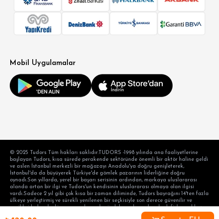
Mobil Uygulamalar
© 2025 Tudors Tüm hakları saklıdır.TUDORS -1998 yılında ana faaliyetlerine
başlayan Tudors, kısa sürede perakende sektöründe önemli bir aktör haline geldi
ve aslen İstanbul merkezli bir mağazayı Anadolu'ya doğru genişleterek,
İstanbul'da da büyüyerek Türkiye'de gömlek pazarının liderliğine doğru
oynadı.Son yıllarda, yerel bir başarı serisinin ardından, markaya uluslararası
alanda artan bir ilgi ve Tudors'un kendisinin uluslararası olmaya olan ilgisi
vardı.Sadece 2 yıl gibi çok kısa bir zaman diliminde, Tudors bayrağını 14'ten fazla
ülkeye yerleştirmiş ve sürekli yenilenen bir seçkisiyle son derece güvenilir ve
yenilikçi kalarak, dünyanın en başarılı gömlek markası olma hedefiyle aralıksız
devam etmektedir. hedef tüketicinin taleplerini karşılama alışkanlığı ve modern