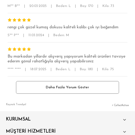
M** B**
|
20.03.2025
|
Beden: L
|
Boy: 170
|
Kilo: 73
RELAX FİT
OVERSİZE
rengi çok güzel kumaş dokusu kaliteli kalıbı çok iyi beğendim
BÜYÜK BEDEN
S** P**
|
11.03.2024
|
Beden: M
Bu markadan yıllardır alışveriş yapıyorum kaliteli ürünleri tavsiye
ederim gönül rahatlığıyla alışveriş yapabilirsiniz
**** ****
|
18.07.2025
|
Beden: L
|
Boy: 180
|
Kilo: 75
Daha Fazla Yorum Göster
Kaynak: Trendyol
⚡ CollectAction
KURUMSAL
MÜŞTERİ HİZMETLERİ