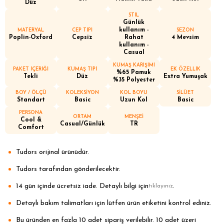
Düz
STİL
Günlük
kullanım -
MATERYAL
CEP TİPİ
SEZON
Poplin-Oxford
Cepsiz
Rahat
4 Mevsim
kullanım -
Casual
KUMAŞ KARIŞIMI
PAKET İÇERİĞİ
KUMAŞ TİPİ
EK ÖZELLİK
%65 Pamuk
Tekli
Düz
Extra Yumuşak
%35 Polyester
BOY / ÖLÇÜ
KOLEKSİYON
KOL BOYU
SİLÜET
Standart
Basic
Uzun Kol
Basic
PERSONA
ORTAM
MENŞEİ
Cool &
Casual/Günlük
TR
Comfort
Tudors orijinal ürünüdür.
Tudors tarafından gönderilecektir.
14 gün içinde ücretsiz iade. Detaylı bilgi için
.
tıklayınız
Detaylı bakım talimatları için lütfen ürün etiketini kontrol ediniz.
Bu üründen en fazla 10 adet sipariş verilebilir. 10 adet üzeri