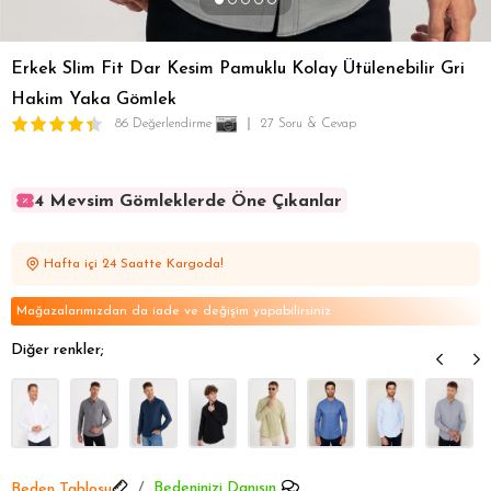
Erkek Slim Fit Dar Kesim Pamuklu Kolay Ütülenebilir Gri
Hakim Yaka Gömlek
86 Değerlendirme
27 Soru & Cevap
4 Mevsim Gömleklerde Öne Çıkanlar
4 Mevsim Gömleklerde Öne Çıkanlar
4 Mevsim Gömleklerde Öne Çıkanlar
Hafta içi 24 Saatte Kargoda!
4 Mevsim Gömleklerde Öne Çıkanlar
4 Mevsim Gömleklerde Öne Çıkanlar
Mağazalarımızdan da iade ve değişim yapabilirsiniz
Diğer renkler;
Bedeninizi Danışın
Beden Tablosu