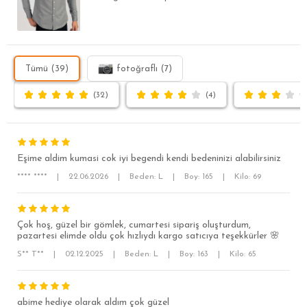
Tümü (39)
fotoğraflı (7)
(32)
(4)
Eşime aldim kumasi cok iyi begendi kendi bedeninizi alabilirsiniz
**** ****
|
22.06.2026
|
Beden: L
|
Boy: 165
|
Kilo: 69
Çok hoş, güzel bir gömlek, cumartesi sipariş oluşturdum,
pazartesi elimde oldu çok hızlıydı kargo satıcıya teşekkürler 🌸
S** T**
|
02.12.2025
|
Beden: L
|
Boy: 163
|
Kilo: 65
SÜPER SLİM FİT
MODERN SLİM FİT
abime hediye olarak aldım çok güzel
KLASİK FİT