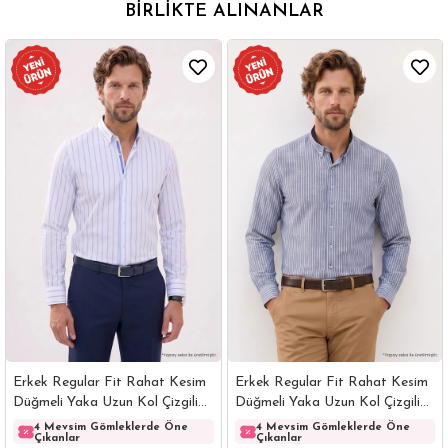
BIRLIKTE ALINANLAR
Erkek Regular Fit Rahat Kesim
Erkek Regular Fit Rahat Kesim
Düğmeli Yaka Uzun Kol Çizgili
Düğmeli Yaka Uzun Kol Çizgili
Pamuklu Beyaz Gömlek
Pamuklu Lacivert Gömlek
4 Mevsim Gömleklerde Öne
4 Mevsim Gömleklerde Öne
Çıkanlar
Çıkanlar