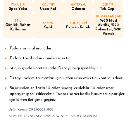
YAKA TİPİ
KOL TİPİ
MATERYAL
CEP TİPİ
Spor Yaka
Uzun Kol
Oduncu
Tek Cepli
KUMAŞ KARIŞIMI
%60 Mod
STİL
SEZON
KUMAŞ TİPİ
Günlük, Rahat
Akrilik, %20
Kışlık
Ekose - Kareli
Kullanım
Polyester, %20
Pamuk
Tudors orijinal ürünüdür.
Tudors tarafından gönderilecektir.
14 gün içinde ücretsiz iade. Detaylı bilgi için
.
tıklayınız
Detaylı bakım talimatları için lütfen ürün etiketini kontrol ediniz.
Bu üründen en fazla 10 adet sipariş verilebilir. 10 adet üzeri
siparişler iptal edilecektir. Tudors satıcı kodlu Kurumsal siparişler
için lütfen iletişime geçiniz.
(DR250004-3100)
SLIM FIT LONG SLV CHECK WINTER NEDO GÖMLEK