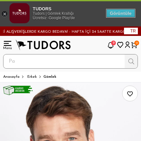
TUDORS
Görüntüle
Tudors | Gömlek Krallığı
Ücretsiz -Google Play'de
TR
LIŞVERİŞLERDE KARGO BEDAVA! - HAFTA İÇİ 24 SAATTE KARGODA! - MAĞAZ
9
0
Anasayfa
Erkek
Gömlek