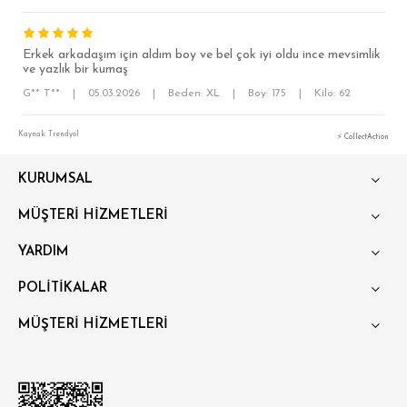
OVERSİZE
Erkek arkadaşım için aldım boy ve bel çok iyi oldu ince mevsimlik
BÜYÜK BEDEN
ve yazlık bir kumaş
G** T**
|
05.03.2026
|
Beden: XL
|
Boy: 175
|
Kilo: 62
Kaynak: Trendyol
⚡ CollectAction
KURUMSAL
MÜŞTERİ HİZMETLERİ
YARDIM
POLİTİKALAR
MÜŞTERİ HİZMETLERİ