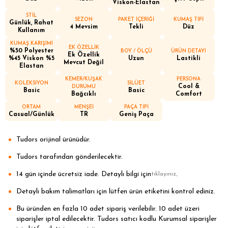
Viskon-Elastan
STİL
SEZON
PAKET İÇERİĞİ
KUMAŞ TİPİ
Günlük, Rahat
4 Mevsim
Tekli
Düz
Kullanım
KUMAŞ KARIŞIMI
EK ÖZELLİK
%50 Polyester
BOY / ÖLÇÜ
ÜRÜN DETAYI
Ek Özellik
%45 Viskon %5
Uzun
Lastikli
Mevcut Değil
Elastan
KEMER/KUŞAK
PERSONA
KOLEKSİYON
SİLÜET
Cool &
DURUMU
Basic
Basic
Bağcıklı
Comfort
ORTAM
MENŞEİ
PAÇA TİPİ
Casual/Günlük
TR
Geniş Paça
Tudors orijinal ürünüdür.
Tudors tarafından gönderilecektir.
14 gün içinde ücretsiz iade. Detaylı bilgi için
.
tıklayınız
Detaylı bakım talimatları için lütfen ürün etiketini kontrol ediniz.
Bu üründen en fazla 10 adet sipariş verilebilir. 10 adet üzeri
siparişler iptal edilecektir. Tudors satıcı kodlu Kurumsal siparişler