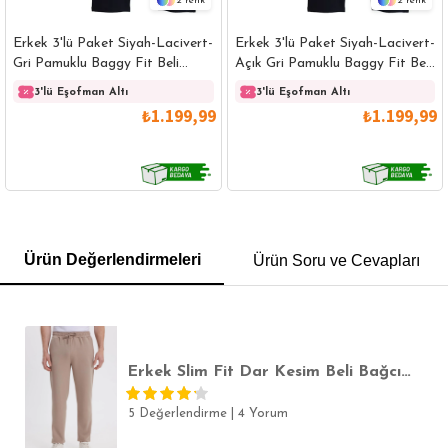
2
2
Erkek 3'lü Paket Siyah-Lacivert-
Erkek 3'lü Paket Siyah-Lacivert-
Gri Pamuklu Baggy Fit Beli
Açık Gri Pamuklu Baggy Fit Beli
Bağcıklı Yan Cepli Örme
Bağcıklı Yan Cepli Örme
3'lü Eşofman Altı
3'lü Eşofman Altı
Eşofman Altı
Eşofman Altı
₺1.199,99
₺1.199,99
GÖMLEK
SWEATSHIRT
TRİKO
TSHIRT
Ürün Değerlendirmeleri
Ürün Soru ve Cevapları
POLO YAKA T-SHIRT
KEMER
BOXER
SLİM FİT
Erkek Slim Fit Dar Kesim Beli Bağcıklı 3 Cepli Geniş Paça Koyu Vizon Eşofman Altı
5 Değerlendirme
|
4 Yorum