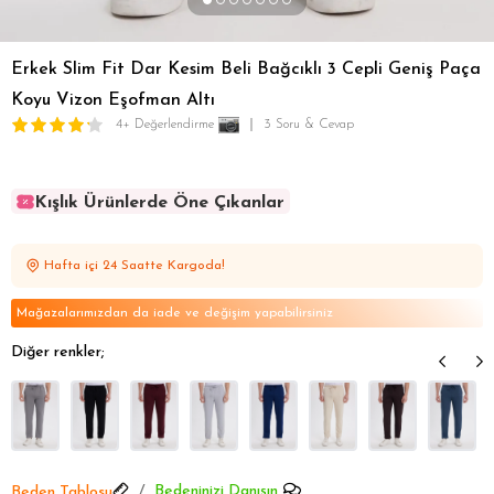
Erkek Slim Fit Dar Kesim Beli Bağcıklı 3 Cepli Geniş Paça
Koyu Vizon Eşofman Altı
4+ Değerlendirme
3 Soru & Cevap
Kışlık Ürünlerde Öne Çıkanlar
Kışlık Ürünlerde Öne Çıkanlar
Kışlık Ürünlerde Öne Çıkanlar
Hafta içi 24 Saatte Kargoda!
Kışlık Ürünlerde Öne Çıkanlar
Kışlık Ürünlerde Öne Çıkanlar
Mağazalarımızdan da iade ve değişim yapabilirsiniz
Diğer renkler;
Bedeninizi Danışın
Beden Tablosu