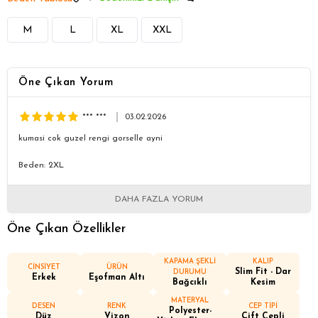
M
L
XL
XXL
Öne Çıkan Yorum
*** ***
03.02.2026
kumasi cok guzel rengi gorselle ayni
Beden: 2XL
DAHA FAZLA YORUM
Öne Çıkan Özellikler
KAPAMA ŞEKLİ
KALIP
CİNSİYET
ÜRÜN
Slim Fit - Dar
DURUMU
Erkek
Eşofman Altı
Bağcıklı
Kesim
MATERYAL
DESEN
RENK
CEP TİPİ
Polyester-
Düz
Vizon
Çift Cepli