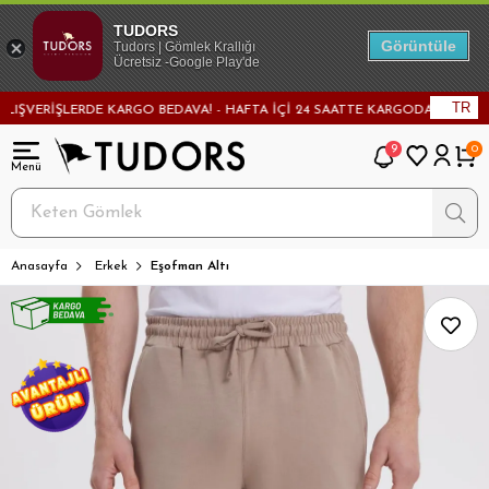
TUDORS
Görüntüle
Tudors | Gömlek Krallığı
Ücretsiz -Google Play'de
TR
VERİŞLERDE KARGO BEDAVA! - HAFTA İÇİ 24 SAATTE KARGODA! - MAĞAZADA
9
0
Anasayfa
Erkek
Eşofman Altı