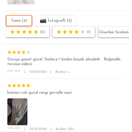
Tümü (4)
fotoğraflı (2)
(2)
(1)
Duruşu gayet güzel. Sadece 1 beden büyük alınabilir . Beğendik,
tavsiye ederiz.
**** ****
|
04.04.2026
|
Beden: L
kumasi cok guzel rengi gorselle ayni
SÜPER SLİM FİT
MODERN SLİM FİT
KLASİK FİT
**** ****
|
03.02.2026
|
Beden: 2XL
RELAX FİT