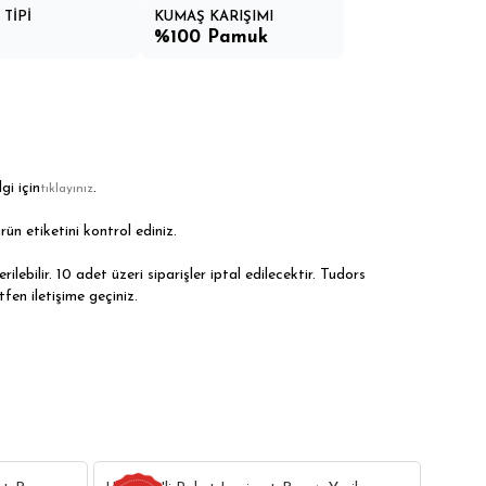
TİPİ
KUMAŞ KARIŞIMI
%100 Pamuk
gi için
.
tıklayınız
rün etiketini kontrol ediniz.
ilebilir. 10 adet üzeri siparişler iptal edilecektir. Tudors
tfen iletişime geçiniz.
28
28
Unisex