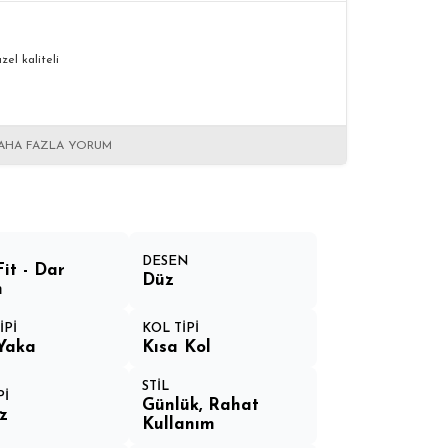
el kaliteli
AHA FAZLA YORUM
DESEN
Fit - Dar
Düz
m
İPİ
KOL TİPİ
Yaka
Kısa Kol
STİL
Pİ
Günlük, Rahat
z
Kullanım