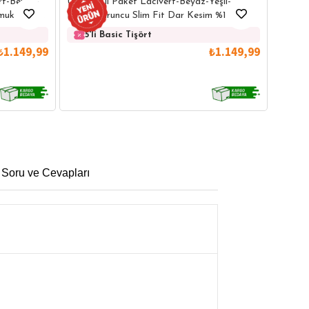
ert-Beyaz-
Unisex 5'li Paket Lacivert-Beyaz-Yeşil-
Lacive
uk Bisiklet
Bordo-Turuncu Slim Fit Dar Kesim %100
Bisikle
Pamuk Bisiklet Yaka Tişört
5'l
5'li Basic Tişört
₺1.149,99
₺1.149,99
 Soru ve Cevapları