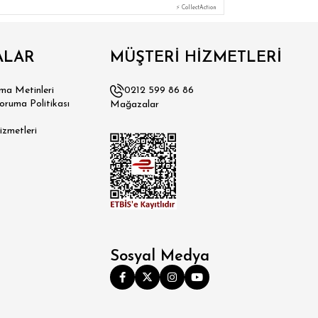
⚡ CollectAction
ALAR
MÜŞTERİ HİZMETLERİ
a Metinleri
0212 599 86 86
Koruma Politikası
Mağazalar
izmetleri
Sosyal Medya