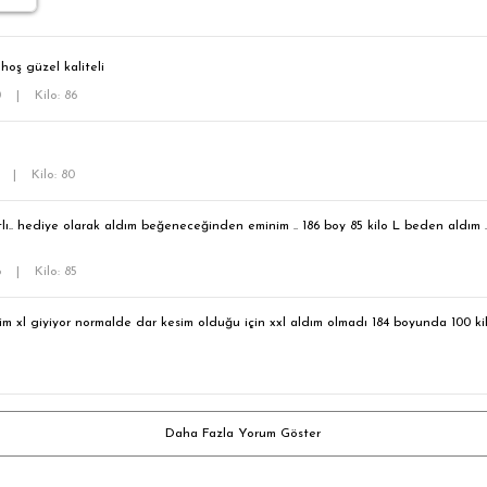
oş güzel kaliteli
0
|
Kilo: 86
0
|
Kilo: 80
tlı.. hediye olarak aldım beğeneceğinden eminim .. 186 boy 85 kilo L beden aldı
6
|
Kilo: 85
m xl giyiyor normalde dar kesim olduğu için xxl aldım olmadı 184 boyunda 100 kilo
Daha Fazla Yorum Göster