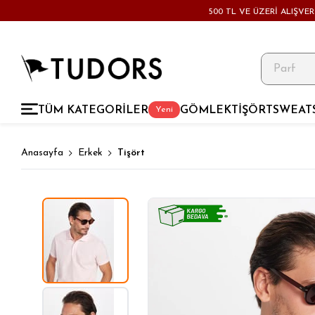
500 TL VE ÜZERİ ALIŞVE
TÜM KATEGORİLER
GÖMLEK
TİŞÖRT
SWEAT
Yeni
Anasayfa
Erkek
Tişört