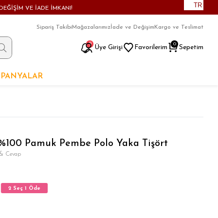
TR
DEĞİŞİM VE İADE İMKANI!
Sipariş Takibi
Mağazalarımız
İade ve Değişim
Kargo ve Teslimat
9
0
Üye Girişi
Favorilerim
Sepetim
PANYALAR
 %100 Pamuk Pembe Polo Yaka Tişört
 & Cevap
2 Seç 1 Öde
2 Seç 1 Öde
2 Seç 1 Öde