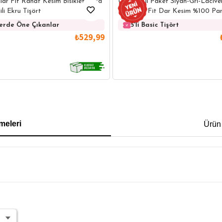
lar Fit Rahat Kesim Bisiklet Yaka
Unisex 5'li Paket Siyah-Gri-Laciv
ili Ekru Tişört
Yeşil Slim Fit Dar Kesim %100 Pam
Yaka Tişört
lerde Öne Çıkanlar
5'li Basic Tişört
₺529,99
IRT
POLO YAKA T-SHIRT
KEMER
BOXER
meleri
Ürün
İM FİT