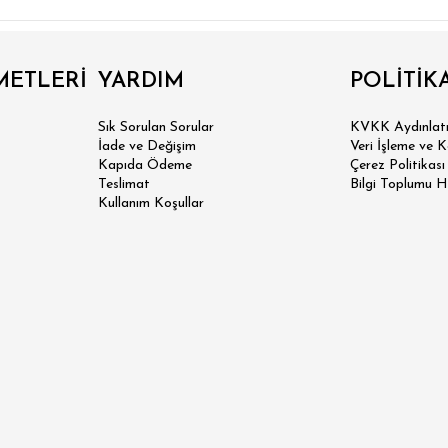
METLERİ
YARDIM
POLİTİK
Sık Sorulan Sorular
KVKK Aydınlatm
İade ve Değişim
Veri İşleme ve 
Kapıda Ödeme
Çerez Politikası
Teslimat
Bilgi Toplumu H
Kullanım Koşullar
 SLİM FİT
N SLİM FİT
SİK FİT
LAX FİT