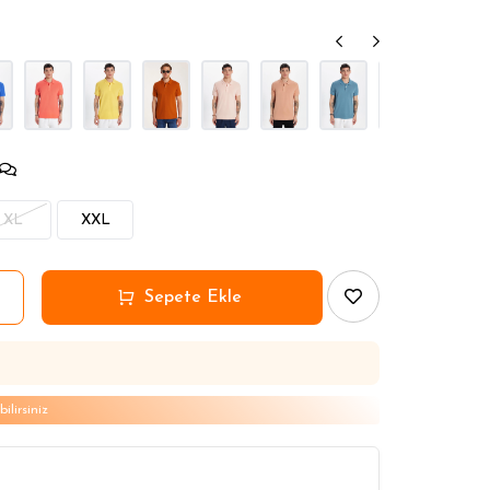
2 Seç 1 Öde
2 Seç 1 Öde
XL
XXL
lirsiniz