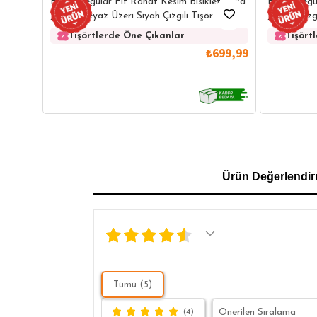
Erkek Regular Fit Rahat Kesim Bisiklet Yaka
Erkek Regu
Jakarlı Beyaz Üzeri Siyah Çizgili Tişört
Jakarlı Çizg
Tişörtlerde Öne Çıkanlar
Tişört
₺699,99
GÖMLEK
SWEATSHIRT
TRİKO
TSH
Ürün Değerlendir
SL
Tümü (5)
(4)