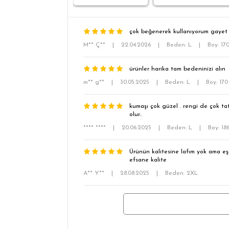
çok beğenerek kullanıyorum gayet h
M** Ç**
|
22.04.2026
|
Beden: L
|
Boy: 17
ürünler harika tam bedeninizi alın
m** g**
|
30.05.2025
|
Beden: L
|
Boy: 17
kumaşı çok güzel . rengi de çok ta
olur..
**** ****
|
20.06.2025
|
Beden: L
|
Boy: 18
Ürünün kalitesine lafım yok ama eşi
efsane kalite
A** Y**
|
28.08.2025
|
Beden: 2XL