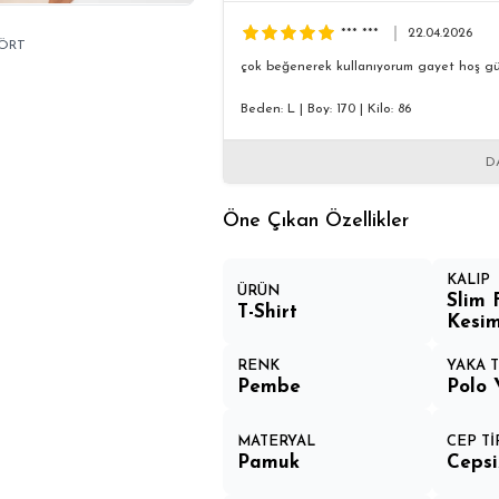
*** ***
22.04.2026
ŞÖRT
çok beğenerek kullanıyorum gayet hoş güz
Beden: L
|
Boy: 170
|
Kilo: 86
D
Öne Çıkan Özellikler
KALIP
ÜRÜN
Slim 
T-Shirt
Kesi
RENK
YAKA T
Pembe
Polo 
MATERYAL
CEP Tİ
Pamuk
Cepsi