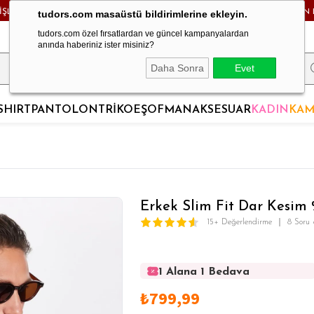
RİŞLERDE KARGO BEDAVA! - HAFTA İÇİ 24 SAATTE KARGODA! - MAĞAZADAN 
tudors.com masaüstü bildirimlerine ekleyin.
tudors.com özel fırsatlardan ve güncel kampanyalardan
anında haberiniz ister misiniz?
Daha Sonra
Evet
SHIRT
PANTOLON
TRİKO
EŞOFMAN
AKSESUAR
KADIN
KAM
Erkek Slim Fit Dar Kesim
15+ Değerlendirme
8 Soru
1 Alana 1 Bedava
1 Alana 1 Bedava
₺799,99
1 Alana 1 Bedava