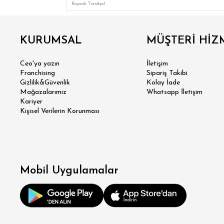
Kaynak: Trendyol
KURUMSAL
MÜŞTERİ HİZ
Ceo'ya yazın
İletişim
Franchising
Sipariş Takibi
Gizlilik&Güvenlik
Kolay İade
Mağazalarımız
Whatsapp İletişim
Kariyer
Kişisel Verilerin Korunması
SÜPER
MODER
Mobil Uygulamalar
KLA
RE