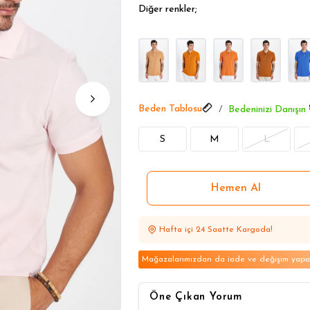
1 Alana 1 Bedava
Diğer renkler;
1 Alana 1 Bedava
Beden Tablosu
Bedeninizi Danışın
S
M
L
Hafta içi 24 Saatte Kargoda!
Mağazalarımızdan da iade ve değişim yapabi
Öne Çıkan Yorum