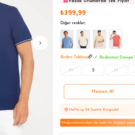
Yazlık Ürünlerde Tek Fiyat
Yazlık Ürünlerde Tek Fiyat
₺399,99
Yazlık Ürünlerde Tek Fiyat
Yazlık Ürünlerde Tek Fiyat
Diğer renkler;
Yazlık Ürünlerde Tek Fiyat
Beden Tablosu
Bedeninizi Danışın
XS
S
M
Hafta içi 24 Saatte Kargoda!
Mağazalarımızdan da iade ve değişim yapabi