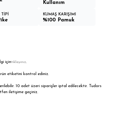
Kullanım
TİPİ
KUMAŞ KARIŞIMI
ike
%100 Pamuk
gi için
.
tıklayınız
rün etiketini kontrol ediniz.
ilebilir. 10 adet üzeri siparişler iptal edilecektir. Tudors
tfen iletişime geçiniz.
28
28