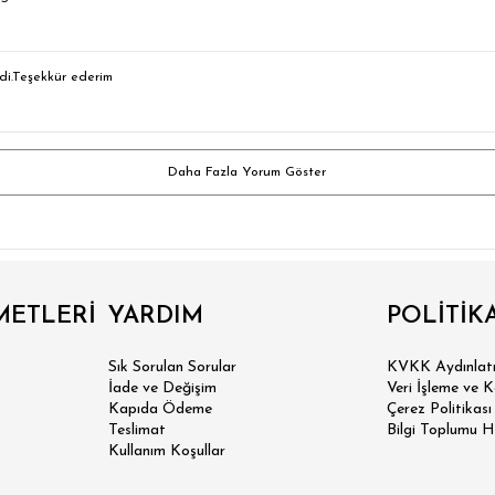
di.Teşekkür ederim
Daha Fazla Yorum Göster
 SLİM FİT
METLERİ
YARDIM
POLİTİK
Sık Sorulan Sorular
KVKK Aydınlatm
N SLİM FİT
İade ve Değişim
Veri İşleme ve 
Kapıda Ödeme
Çerez Politikası
SİK FİT
Teslimat
Bilgi Toplumu H
Kullanım Koşullar
LAX FİT