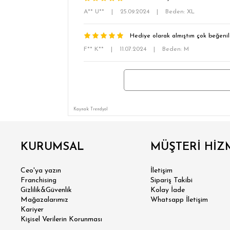
A** U**
|
25.09.2024
|
Beden: XL
Hediye olarak almıştım çok beğenil
F** K**
|
11.07.2024
|
Beden: M
Kaynak: Trendyol
SÜPER
KURUMSAL
MÜŞTERİ HİZ
Ceo'ya yazın
İletişim
MODER
Franchising
Sipariş Takibi
Gizlilik&Güvenlik
Kolay İade
Mağazalarımız
Whatsapp İletişim
KLA
Kariyer
Kişisel Verilerin Korunması
RE