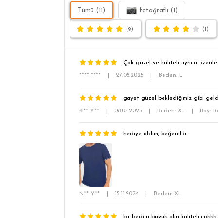
Tümü (11)
fotoğraflı (1)
(9)
(1)
Çok güzel ve kaliteli ayrıca özenle
**** ****
|
27.08.2025
|
Beden: L
gayet güzel beklediğimiz gibi geld
K** Y**
|
08.04.2025
|
Beden: XL
|
Boy: 1
hediye aldım, beğenildi..
N** Y**
|
15.11.2024
|
Beden: XL
bir beden büyük alın kaliteli cokkk