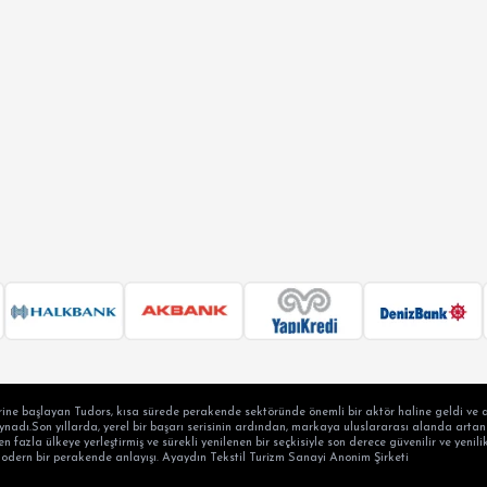
ERSİZE
ÜK BEDEN
ine başlayan Tudors, kısa sürede perakende sektöründe önemli bir aktör haline geldi ve a
adı.Son yıllarda, yerel bir başarı serisinin ardından, markaya uluslararası alanda artan b
en fazla ülkeye yerleştirmiş ve sürekli yenilenen bir seçkisiyle son derece güvenilir ve yen
modern bir perakende anlayışı. Ayaydın Tekstil Turizm Sanayi Anonim Şirketi