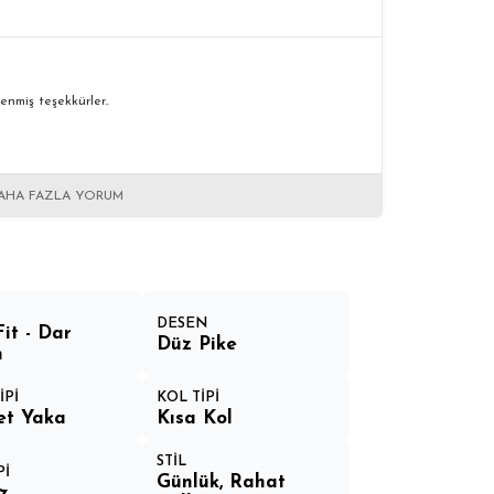
enmiş teşekkürler..
AHA FAZLA YORUM
DESEN
Fit - Dar
Düz Pike
m
İPİ
KOL TİPİ
let Yaka
Kısa Kol
STİL
Pİ
Günlük, Rahat
z