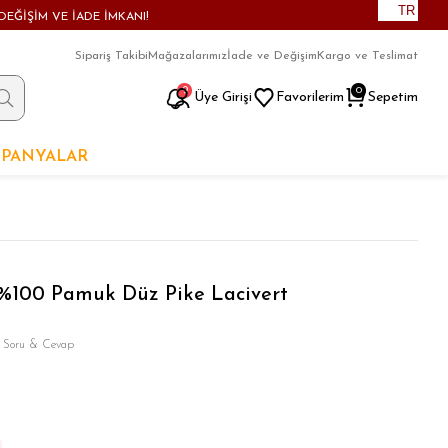
TR
DEĞİŞİM VE İADE İMKANI!
Sipariş Takibi
Mağazalarımız
İade ve Değişim
Kargo ve Teslimat
9
0
Üye Girişi
Favorilerim
Sepetim
PANYALAR
 %100 Pamuk Düz Pike Lacivert
 Soru & Cevap