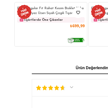
Erkek Regular Fit Rahat Kesim Bisiklet Yaka
Erkek Regu
Jakarlı Beyaz Üzeri Siyah Çizgili Tişört
Jakarlı Çizg
Tişörtlerde Öne Çıkanlar
Tişört
₺699,99
GÖMLEK
SWEATSHIRT
TRİKO
TSH
Ürün Değerlendir
SL