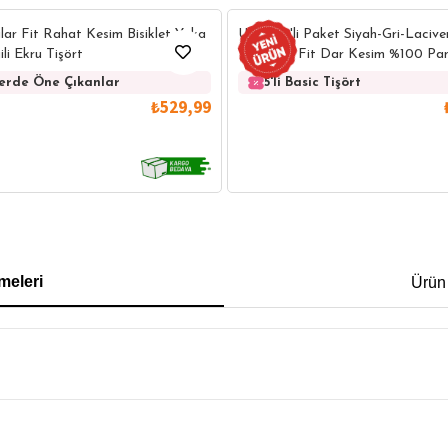
lar Fit Rahat Kesim Bisiklet Yaka
Unisex 5'li Paket Siyah-Gri-Laciv
ili Ekru Tişört
Yeşil Slim Fit Dar Kesim %100 Pam
Yaka Tişört
lerde Öne Çıkanlar
5'li Basic Tişört
₺529,99
IRT
POLO YAKA T-SHIRT
KEMER
BOXER
meleri
Ürün
İM FİT