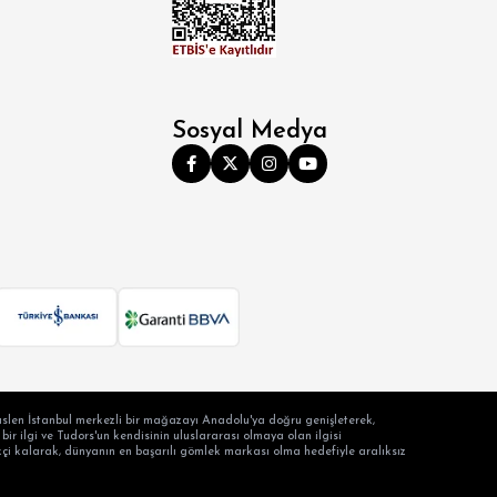
Sosyal Medya
slen İstanbul merkezli bir mağazayı Anadolu'ya doğru genişleterek,
ir ilgi ve Tudors'un kendisinin uluslararası olmaya olan ilgisi
ilikçi kalarak, dünyanın en başarılı gömlek markası olma hedefiyle aralıksız