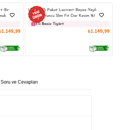
Unisex
ert-Beyaz-
Unisex 5'li Paket Lacivert-Beyaz-Yeşil-
Lacive
uk Bisiklet
Bordo-Turuncu Slim Fit Dar Kesim %100
Bisikle
Pamuk Bisiklet Yaka Tişört
5'l
5'li Basic Tişört
₺1.149,99
₺1.149,99
 Soru ve Cevapları