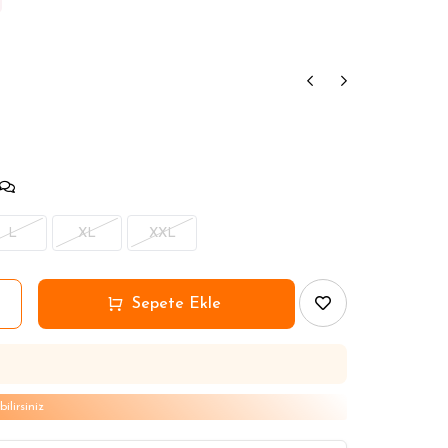
L
XL
XXL
lirsiniz