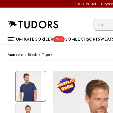
500 TL VE ÜZERİ ALIŞVE
TÜM KATEGORİLER
GÖMLEK
TİŞÖRT
SWEAT
Yeni
Anasayfa
Erkek
Tişört