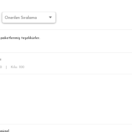
 paketlenmiş teşekkürler..
i
60
|
Kilo: 100
 güzel