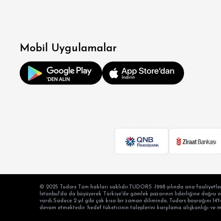
OV
Mobil Uygulamalar
BÜY
© 2025 Tudors Tüm hakları saklıdır.TUDORS -1998 yılında ana faaliyetler
İstanbul'da da büyüyerek Türkiye'de gömlek pazarının liderliğine doğru oyn
vardı.Sadece 2 yıl gibi çok kısa bir zaman diliminde, Tudors bayrağını 14't
devam etmektedir. hedef tüketicinin taleplerini karşılama alışkanlığı ve 