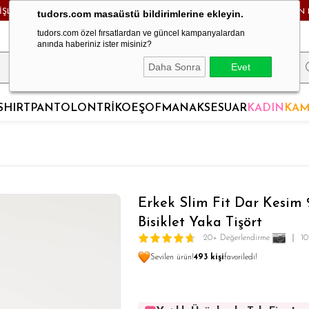
RİŞLERDE KARGO BEDAVA! - HAFTA İÇİ 24 SAATTE KARGODA! - MAĞAZADAN 
tudors.com masaüstü bildirimlerine ekleyin.
tudors.com özel fırsatlardan ve güncel kampanyalardan
anında haberiniz ister misiniz?
Daha Sonra
Evet
SHIRT
PANTOLON
TRİKO
EŞOFMAN
AKSESUAR
KADIN
KAM
Erkek Slim Fit Dar Kesim
Bisiklet Yaka Tişört
20+ Değerlendirme
10
Sevilen ürün!
493 kişi
favoriledi!