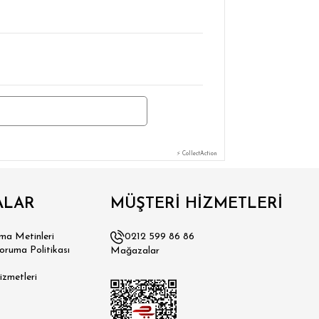
⚡ CollectAction
ALAR
MÜŞTERİ HİZMETLERİ
a Metinleri
0212 599 86 86
Koruma Politikası
Mağazalar
izmetleri