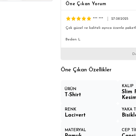
Öne Çıkan Yorum
*** ***
27.08.2025
Çok güzel ve kaliteli ayrıca özenle paketl
Beden: L
D
Öne Çıkan Özellikler
KALIP
ÜRÜN
Slim 
T-Shirt
Kesi
RENK
YAKA T
Lacivert
Bisik
MATERYAL
CEP Tİ
Pamuk
Cepsi