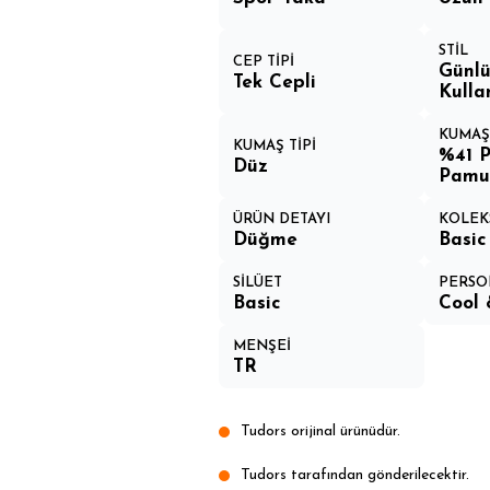
STİL
CEP TİPİ
Günlü
Tek Cepli
Kulla
KUMAŞ
KUMAŞ TİPİ
%41 P
Düz
Pamu
ÜRÜN DETAYI
KOLEK
Düğme
Basic
SİLÜET
PERSO
Basic
Cool 
MENŞEİ
TR
Tudors orijinal ürünüdür.
Tudors tarafından gönderilecektir.