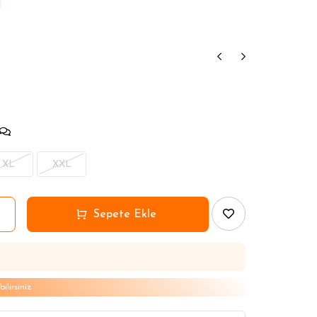
XL
XXL
lirsiniz