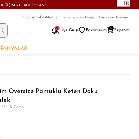
TR
DEĞİŞİM VE İADE İMKANI!
Sipariş Takibi
Mağazalarımız
İade ve Değişim
Kargo ve Teslimat
9
0
Üye Girişi
Favorilerim
Sepetim
PANYALAR
sim Oversize Pamuklu Keten Doku
mlek
 Soru & Cevap