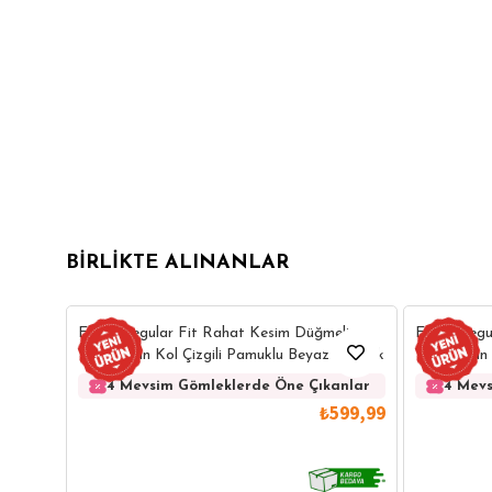
BIRLIKTE ALINANLAR
Erkek Regular Fit Rahat Kesim Düğmeli
Erkek Regu
Yaka Uzun Kol Çizgili Pamuklu Beyaz Gömlek
Yaka Uzun 
Gömlek
4 Mevsim Gömleklerde Öne Çıkanlar
4 Mevs
₺599,99