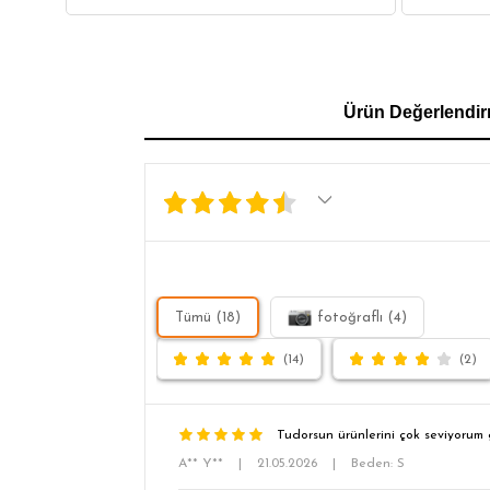
GÖMLEK
SWEATSHIRT
TRİKO
TSH
Ürün Değerlendir
SL
Tümü (18)
fotoğraflı (4)
(14)
(2)
Tudorsun ürünlerini çok seviyorum g
A** Y**
|
21.05.2026
|
Beden: S