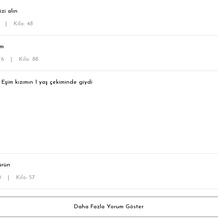
zi alın
5
|
Kilo: 48
im
176
|
Kilo: 88
Eşim kızımın 1 yaş çekiminde giydi
ürün
60
|
Kilo: 57
Daha Fazla Yorum Göster