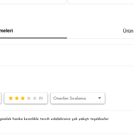
IRT
POLO YAKA T-SHIRT
KEMER
BOXER
meleri
Ürün
İM FİT
(1)
ömlek harika kesinlikle tercih edebilirsiniz çok yakıştı teşekkürler