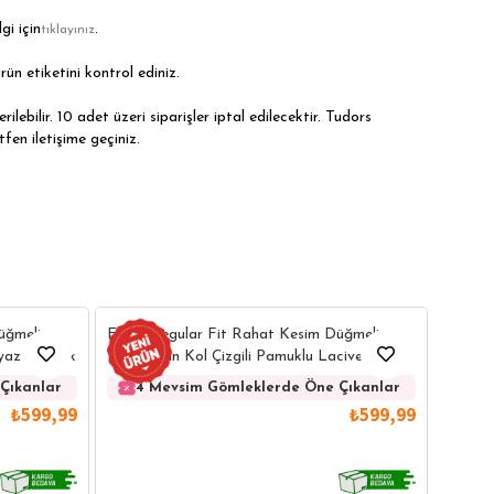
gi için
.
tıklayınız
rün etiketini kontrol ediniz.
ilebilir. 10 adet üzeri siparişler iptal edilecektir. Tudors
tfen iletişime geçiniz.
Erkek 
üğmeli
Erkek Regular Fit Rahat Kesim Düğmeli
Kolay 
eyaz Gömlek
Yaka Uzun Kol Çizgili Pamuklu Lacivert
Gömlek
4 
Çıkanlar
4 Mevsim Gömleklerde Öne Çıkanlar
₺599,99
₺599,99