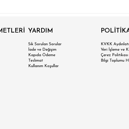
 SLİM FİT
METLERİ
YARDIM
POLİTİK
Sık Sorulan Sorular
KVKK Aydınlatm
N SLİM FİT
İade ve Değişim
Veri İşleme ve 
Kapıda Ödeme
Çerez Politikası
SİK FİT
Teslimat
Bilgi Toplumu H
Kullanım Koşullar
LAX FİT
ERSİZE
ÜK BEDEN