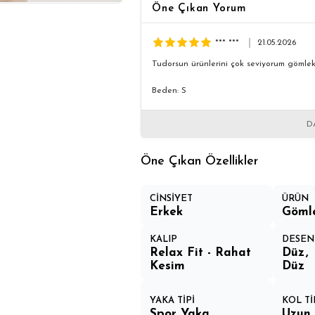
Öne Çıkan Yorum
*** ***
21.05.2026
Tudorsun ürünlerini çok seviyorum gömlek h
Beden: S
D
Öne Çıkan Özellikler
CİNSİYET
ÜRÜN
Erkek
Göml
KALIP
DESEN
Relax Fit - Rahat
Düz
Kesim
Düz
YAKA TİPİ
KOL Tİ
Spor Yaka
Uzun 