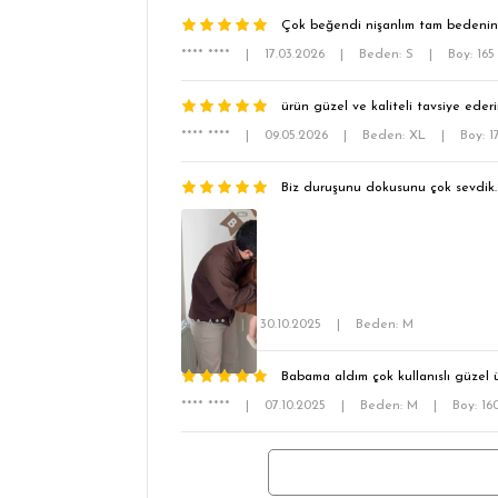
Çok beğendi nişanlım tam bedenini
**** ****
|
17.03.2026
|
Beden: S
|
Boy: 16
ürün güzel ve kaliteli tavsiye eder
**** ****
|
09.05.2026
|
Beden: XL
|
Boy: 
Biz duruşunu dokusunu çok sevdik. 
A** A**
|
30.10.2025
|
Beden: M
Babama aldım çok kullanıslı güzel 
**** ****
|
07.10.2025
|
Beden: M
|
Boy: 1