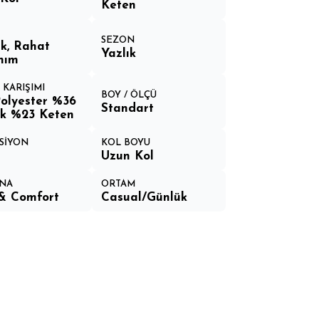
Keten
SEZON
k, Rahat
Yazlık
nım
 KARIŞIMI
BOY / ÖLÇÜ
olyester %36
Standart
k %23 Keten
SİYON
KOL BOYU
Uzun Kol
NA
ORTAM
& Comfort
Casual/Günlük