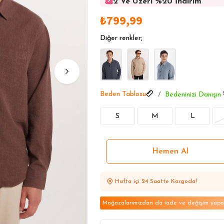
2 Ve Üzeri %20 İndirim
2 Ve Üzeri %20 İndirim
₺799,99
2 Ve Üzeri %20 İndirim
2 Ve Üzeri %20 İndirim
Diğer renkler;
2 Ve Üzeri %20 İndirim
Beden Tablosu
Bedeninizi Danışın
S
M
L
Hafta içi 24 Saatte Kargoda!
Mağazalarımızdan da iade ve değişim yapabi