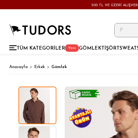
500 TL VE ÜZERİ ALIŞVE
TÜM KATEGORİLER
GÖMLEK
TİŞÖRT
SWEAT
Yeni
Anasayfa
Erkek
Gömlek