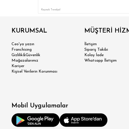
Kaynak: Trendyol
SÜPER
KURUMSAL
MÜŞTERİ HİZ
Ceo'ya yazın
İletişim
MODER
Franchising
Sipariş Takibi
Gizlilik&Güvenlik
Kolay İade
Mağazalarımız
Whatsapp İletişim
KLA
Kariyer
Kişisel Verilerin Korunması
RE
OV
Mobil Uygulamalar
BÜY