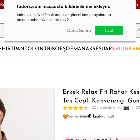
RİŞLERDE KARGO BEDAVA! - HAFTA İÇİ 24 SAATTE KARGODA! - MAĞAZADAN 
tudors.com masaüstü bildirimlerine ekleyin.
tudors.com özel fırsatlardan ve güncel kampanyalardan
anında haberiniz ister misiniz?
Daha Sonra
Evet
SHIRT
PANTOLON
TRİKO
EŞOFMAN
AKSESUAR
KADIN
KAM
Erkek Relax Fit Rahat Ke
Tek Cepli Kahverengi Gö
20+ Değerlendirme
23
Sevilen ürün!
1B kişi
favoriledi!