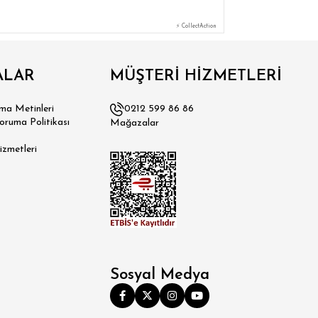
⚡ CollectAction
ALAR
MÜŞTERİ HİZMETLERİ
a Metinleri
0212 599 86 86
Koruma Politikası
Mağazalar
izmetleri
Sosyal Medya