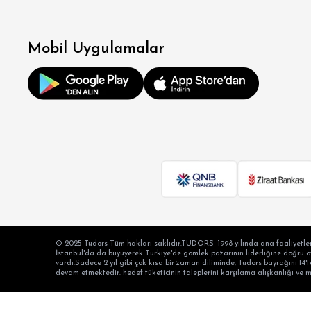
SÜPER
Mobil Uygulamalar
MODER
KLA
RE
OV
BÜY
© 2025 Tudors Tüm hakları saklıdır.TUDORS -1998 yılında ana faaliyetler
İstanbul'da da büyüyerek Türkiye'de gömlek pazarının liderliğine doğru oyn
vardı.Sadece 2 yıl gibi çok kısa bir zaman diliminde, Tudors bayrağını 14't
devam etmektedir. hedef tüketicinin taleplerini karşılama alışkanlığı ve 