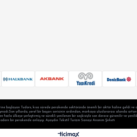
 SLİM FİT
N SLİM FİT
SİK FİT
LAX FİT
ERSİZE
ÜK BEDEN
ine başlayan Tudors, kısa sürede perakende sektöründe önemli bir aktör haline geldi ve a
adı.Son yıllarda, yerel bir başarı serisinin ardından, markaya uluslararası alanda artan b
en fazla ülkeye yerleştirmiş ve sürekli yenilenen bir seçkisiyle son derece güvenilir ve yen
modern bir perakende anlayışı. Ayaydın Tekstil Turizm Sanayi Anonim Şirketi