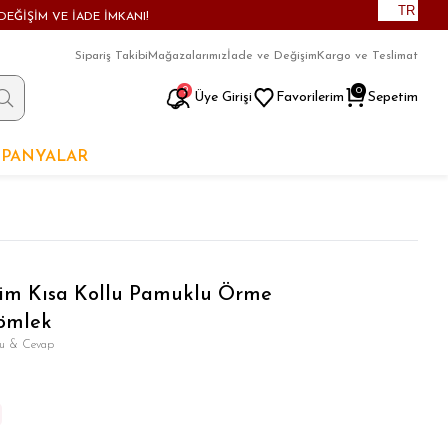
TR
DEĞİŞİM VE İADE İMKANI!
Sipariş Takibi
Mağazalarımız
İade ve Değişim
Kargo ve Teslimat
9
0
Üye Girişi
Favorilerim
Sepetim
PANYALAR
sim Kısa Kollu Pamuklu Örme
Gömlek
ru & Cevap