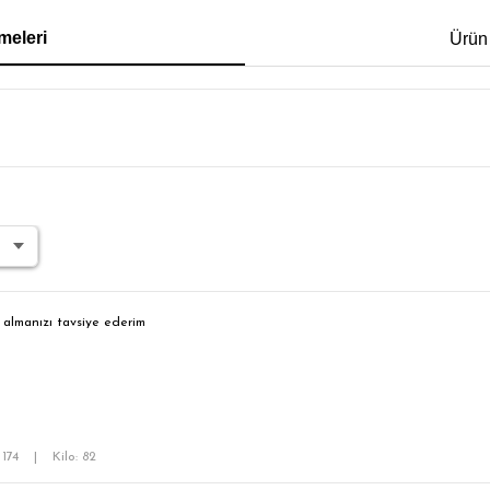
IRT
POLO YAKA T-SHIRT
KEMER
BOXER
meleri
Ürün
İM FİT
 almanızı tavsiye ederim
 174
|
Kilo: 82