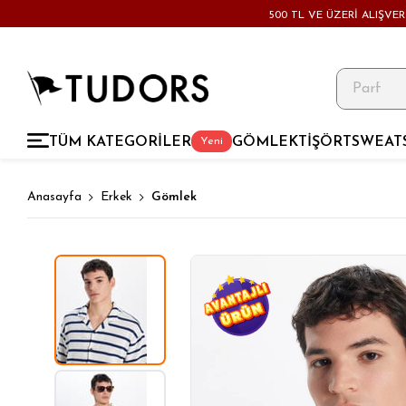
500 TL VE ÜZERİ ALIŞVE
TÜM KATEGORİLER
GÖMLEK
TİŞÖRT
SWEAT
Yeni
Anasayfa
Erkek
Gömlek