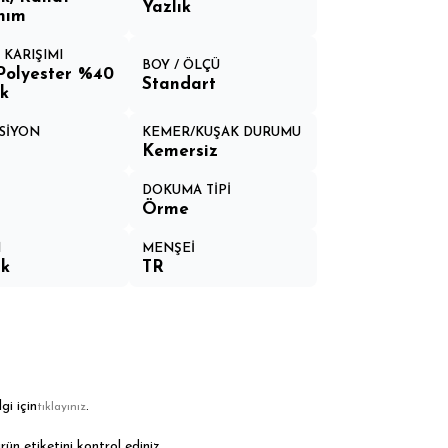
Yazlık
nım
 KARIŞIMI
BOY / ÖLÇÜ
Polyester %40
Standart
k
SİYON
KEMER/KUŞAK DURUMU
Kemersiz
DOKUMA TİPİ
Örme
M
MENŞEİ
ük
TR
gi için
.
tıklayınız
rün etiketini kontrol ediniz.