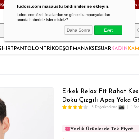
RİŞLERDE KARGO BEDAVA! - HAFTA İÇİ 24 SAATTE KARGODA! - MAĞAZADAN 
tudors.com masaüstü bildirimlerine ekleyin.
tudors.com özel fırsatlardan ve güncel kampanyalardan
anında haberiniz ister misiniz?
Daha Sonra
Evet
SHIRT
PANTOLON
TRİKO
EŞOFMAN
AKSESUAR
KADIN
KAM
Erkek Relax Fit Rahat Ke
Doku Çizgili Apaş Yaka 
3 Değerlendirme
1 So
Yazlık Ürünlerde Tek Fiyat
Yazlık Ürünlerde Tek Fiyat