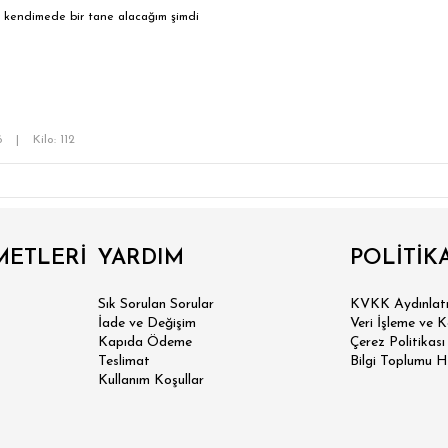
 kendimede bir tane alacağım şimdi
86
|
Kilo: 112
METLERİ
YARDIM
POLİTİK
Sık Sorulan Sorular
KVKK Aydınlatm
İade ve Değişim
Veri İşleme ve 
Kapıda Ödeme
Çerez Politikası
Teslimat
Bilgi Toplumu H
Kullanım Koşullar