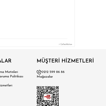
⚡ CollectAction
ALAR
MÜŞTERİ HİZMETLERİ
a Metinleri
0212 599 86 86
Koruma Politikası
Mağazalar
izmetleri