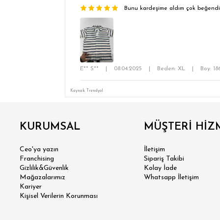
Bunu kardeşime aldım çok beğendi
E** S**
|
08.04.2025
|
Beden: XL
|
Boy: 1
Kaynak: Trendyol
KURUMSAL
MÜŞTERİ HİZ
Ceo'ya yazın
İletişim
Franchising
Sipariş Takibi
Gizlilik&Güvenlik
Kolay İade
Mağazalarımız
Whatsapp İletişim
Kariyer
Kişisel Verilerin Korunması