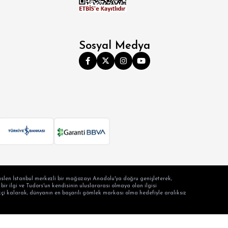
Sosyal Medya
slen İstanbul merkezli bir mağazayı Anadolu'ya doğru genişleterek,
ir ilgi ve Tudors'un kendisinin uluslararası olmaya olan ilgisi
ilikçi kalarak, dünyanın en başarılı gömlek markası olma hedefiyle aralıksız