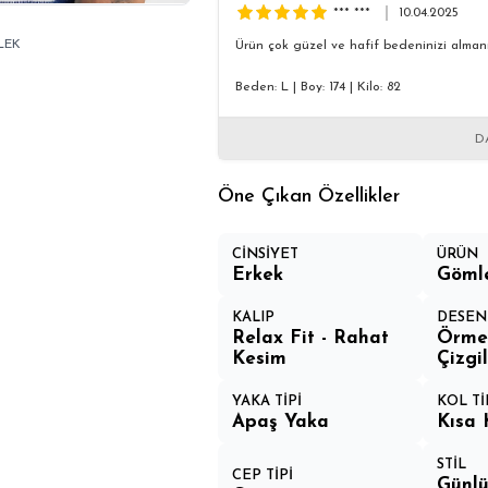
*** ***
10.04.2025
LEK
Ürün çok güzel ve hafif bedeninizi almanı
Beden: L
|
Boy: 174
|
Kilo: 82
D
Öne Çıkan Özellikler
CİNSİYET
ÜRÜN
Erkek
Göml
KALIP
DESEN
Relax Fit - Rahat
Örm
Kesim
Çizgil
YAKA TİPİ
KOL Tİ
Apaş Yaka
Kısa 
STİL
CEP TİPİ
Günlü