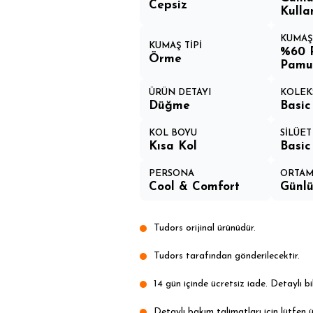
Cepsiz
Kulla
KUMAŞ
KUMAŞ TİPİ
%60 
Örme
Pamu
ÜRÜN DETAYI
KOLEK
Düğme
Basic
KOL BOYU
SİLÜET
Kısa Kol
Basic
PERSONA
ORTA
Cool & Comfort
Günl
Tudors orijinal ürünüdür.
Tudors tarafından gönderilecektir.
14 gün içinde ücretsiz iade. Detaylı bil
Detaylı bakım talimatları için lütfen ü