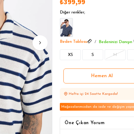
₺399,99
Yazlık Ürünlerde Tek Fiyat
Yazlık Ürünlerde Tek Fiyat
Diğer renkler;
Yazlık Ürünlerde Tek Fiyat
Beden Tablosu
Bedeninizi Danışın
XS
S
M
Hafta içi 24 Saatte Kargoda!
Mağazalarımızdan da iade ve değişim yapabi
Öne Çıkan Yorum