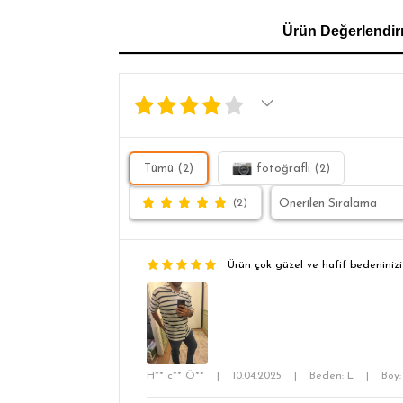
GÖMLEK
SWEATSHIRT
TRİKO
TSH
Ürün Değerlendir
SL
Tümü (2)
fotoğraflı (2)
(2)
Ürün çok güzel ve hafif bedeninizi
H** c** Ö**
|
10.04.2025
|
Beden: L
|
Boy: