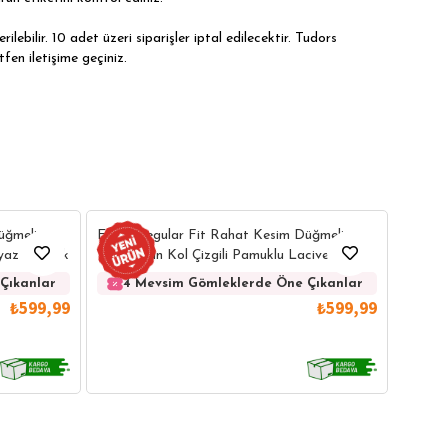
ilebilir. 10 adet üzeri siparişler iptal edilecektir. Tudors
tfen iletişime geçiniz.
Erkek 
üğmeli
Erkek Regular Fit Rahat Kesim Düğmeli
Kolay 
eyaz Gömlek
Yaka Uzun Kol Çizgili Pamuklu Lacivert
Gömlek
4 
Çıkanlar
4 Mevsim Gömleklerde Öne Çıkanlar
₺599,99
₺599,99