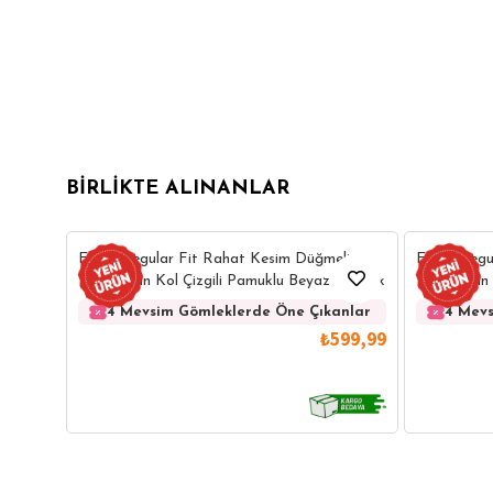
BIRLIKTE ALINANLAR
Erkek Regular Fit Rahat Kesim Düğmeli
Erkek Regu
Yaka Uzun Kol Çizgili Pamuklu Beyaz Gömlek
Yaka Uzun 
Gömlek
4 Mevsim Gömleklerde Öne Çıkanlar
4 Mevs
₺599,99