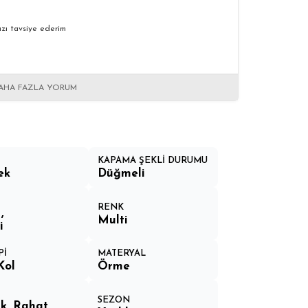
zı tavsiye ederim
AHA FAZLA YORUM
KAPAMA ŞEKLİ DURUMU
ek
Düğmeli
RENK
e
Multi
i
Pİ
MATERYAL
Kol
Örme
SEZON
k, Rahat