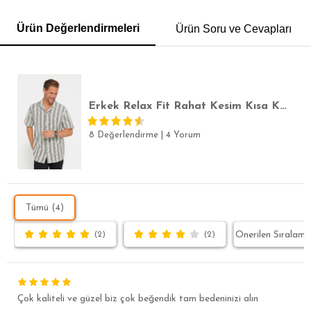
GÖMLEK
SWEATSHIRT
TRİKO
TSHIRT
Ürün Değerlendirmeleri
Ürün Soru ve Cevapları
POLO YAKA T-SHIRT
KEMER
BOXER
SLİM FİT
Erkek Relax Fit Rahat Kesim Kısa Kollu Örme Doku Ekru Apaş Yaka Gömlek
8 Değerlendirme
|
4 Yorum
Tümü (4)
(2)
(2)
Çok kaliteli ve güzel biz çok beğendik tam bedeninizi alın