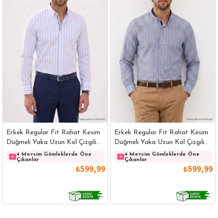
Erkek Regular Fit Rahat Kesim
Erkek Regular Fit Rahat Kesim
Düğmeli Yaka Uzun Kol Çizgili
Düğmeli Yaka Uzun Kol Çizgili
Pamuklu Beyaz Gömlek
Pamuklu Lacivert Gömlek
4 Mevsim Gömleklerde Öne
4 Mevsim Gömleklerde Öne
Çıkanlar
Çıkanlar
₺599,99
₺599,99