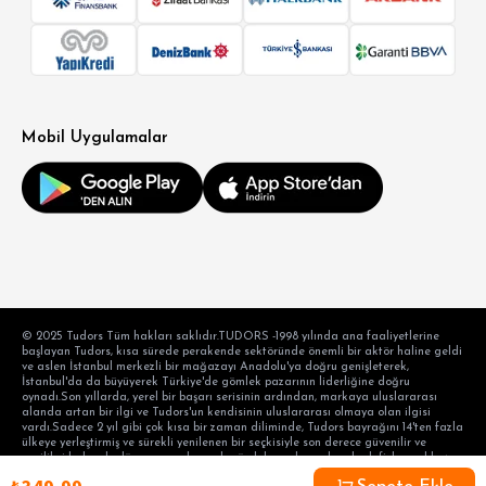
Mobil Uygulamalar
© 2025 Tudors Tüm hakları saklıdır.TUDORS -1998 yılında ana faaliyetlerine
başlayan Tudors, kısa sürede perakende sektöründe önemli bir aktör haline geldi
ve aslen İstanbul merkezli bir mağazayı Anadolu'ya doğru genişleterek,
İstanbul'da da büyüyerek Türkiye'de gömlek pazarının liderliğine doğru
oynadı.Son yıllarda, yerel bir başarı serisinin ardından, markaya uluslararası
alanda artan bir ilgi ve Tudors'un kendisinin uluslararası olmaya olan ilgisi
vardı.Sadece 2 yıl gibi çok kısa bir zaman diliminde, Tudors bayrağını 14'ten fazla
ülkeye yerleştirmiş ve sürekli yenilenen bir seçkisiyle son derece güvenilir ve
yenilikçi kalarak, dünyanın en başarılı gömlek markası olma hedefiyle aralıksız
devam etmektedir. hedef tüketicinin taleplerini karşılama alışkanlığı ve modern