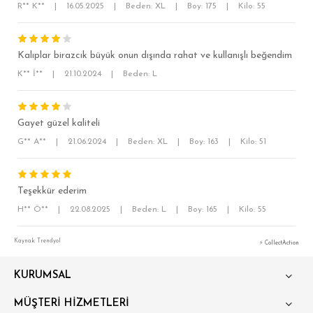
R** K**
|
16.05.2025
|
Beden: XL
|
Boy: 175
|
Kilo: 55
Kalıplar birazcık büyük onun dışında rahat ve kullanışlı beğendim
K** İ**
|
21.10.2024
|
Beden: L
SÜPER SLİM FİT
MODERN SLİM FİT
Gayet güzel kaliteli
KLASİK FİT
G** A**
|
21.06.2024
|
Beden: XL
|
Boy: 163
|
Kilo: 51
RELAX FİT
OVERSİZE
Teşekkür ederim
BÜYÜK BEDEN
H** Ö**
|
22.08.2025
|
Beden: L
|
Boy: 165
|
Kilo: 55
Kaynak: Trendyol
⚡ CollectAction
KURUMSAL
MÜŞTERİ HİZMETLERİ