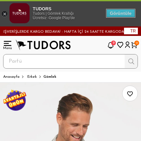
TUDORS
Görüntüle
Tudors | Gömlek Krallığı
Ücretsiz -Google Play'de
TR
VERİŞLERDE KARGO BEDAVA! - HAFTA İÇİ 24 SAATTE KARGODA! - MAĞAZADAN
9
0
Anasayfa
Erkek
Gömlek