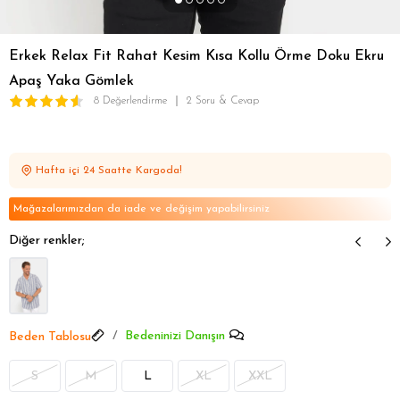
Erkek Relax Fit Rahat Kesim Kısa Kollu Örme Doku Ekru
Apaş Yaka Gömlek
8 Değerlendirme
2 Soru & Cevap
Hafta içi 24 Saatte Kargoda!
Mağazalarımızdan da iade ve değişim yapabilirsiniz
Diğer renkler;
Bedeninizi Danışın
Beden Tablosu
S
M
L
XL
XXL