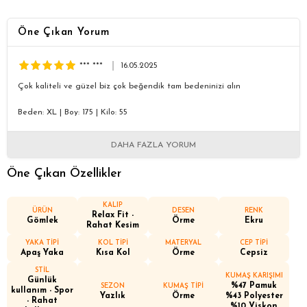
Öne Çıkan Yorum
*** ***
16.05.2025
Çok kaliteli ve güzel biz çok beğendik tam bedeninizi alın
Beden: XL
|
Boy: 175
|
Kilo: 55
DAHA FAZLA YORUM
Öne Çıkan Özellikler
KALIP
ÜRÜN
DESEN
RENK
Relax Fit -
Gömlek
Örme
Ekru
Rahat Kesim
YAKA TİPİ
KOL TİPİ
MATERYAL
CEP TİPİ
Apaş Yaka
Kısa Kol
Örme
Cepsiz
STİL
KUMAŞ KARIŞIMI
Günlük
%47 Pamuk
SEZON
KUMAŞ TİPİ
kullanım - Spor
Yazlık
Örme
%43 Polyester
- Rahat
%10 Viskon