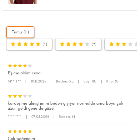
Tümü (11)
(3)
(2)
Eşime aldım sevdi
M** T**
|
10.11.2025
|
Beden: XL
|
Boy: 185
|
Kilo: 85
kardeşime almıştım m beden giyiyor normalde ama boyu çok
SÜPER SLİM FİT
uzun geldi gene de güzel
**** ****
|
07.08.2026
|
Beden: M
MODERN SLİM FİT
KLASİK FİT
Çok beğendim
RELAX FİT