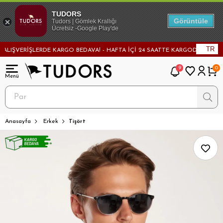
TUDORS
Görüntüle
Tudors | Gömlek Krallığı
Ücretsiz -Google Play'de
TR
ŞVERİŞLERDE KARGO BEDAVA! - HAFTA İÇİ 24 SAATTE KARGODA! - MAĞAZADA
9
0
Anasayfa
Erkek
Tişört