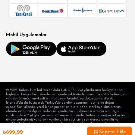
Mobil Uygulamalar
© 2025 Tudors Tüm hakları saklıdır.TUDORS -1998 yılında ana faaliyetlerine
başlayan Tudors, kısa sürede perakende sektöründe önemli bir aktör haline geldi
ve aslen İstanbul merkezli bir mağazayı Anadolu'ya doğru genişleterek,
İstanbul'da da büyüyerek Türkiye'de gömlek pazarının liderliğine doğru
oynadı.Son yıllarda, yerel bir başarı serisinin ardından, markaya uluslararası
alanda artan bir ilgi ve Tudors'un kendisinin uluslararası olmaya olan ilgisi
vardı.Sadece 2 yıl gibi çok kısa bir zaman diliminde, Tudors bayrağını 14'ten fazla
ülkeye yerleştirmiş ve sürekli yenilenen bir seçkisiyle son derece güvenilir ve
yenilikçi kalarak, dünyanın en başarılı gömlek markası olma hedefiyle aralıksız
devam etmektedir. hedef tüketicinin taleplerini karşılama alışkanlığı ve modern
₺699,99
bir perakende anlayışı. Ayaydın Tekstil Turizm Sanayi Anonim Şirketi