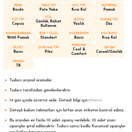
RENK
YAKA TİPİ
KOL TİPİ
MATERYAL
Bordo
Polo Yaka
Kısa Kol
Pamuk
STİL
CEP TİPİ
SEZON
KUMAŞ TİPİ
Günlük, Rahat
Cepsiz
Yazlık
Düz
Kullanım
KUMAŞ KARIŞIMI
BOY / ÖLÇÜ
KOLEKSİYON
KOL BOYU
%100 Pamuk
Standart
Basic
Kısa Kol
PERSONA
SİLÜET
DOKUMA TİPİ
ORTAM
Cool &
Basic
Pike
Casual/Günlük
Comfort
MENŞEİ
TR
Tudors orijinal ürünüdür.
Tudors tarafından gönderilecektir.
14 gün içinde ücretsiz iade. Detaylı bilgi için
.
tıklayınız
Detaylı bakım talimatları için lütfen ürün etiketini kontrol ediniz.
Bu üründen en fazla 10 adet sipariş verilebilir. 10 adet üzeri
siparişler iptal edilecektir. Tudors satıcı kodlu Kurumsal siparişler