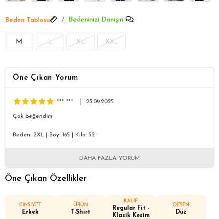
Bedeninizi Danışın
Beden Tablosu
M
L
XL
XXL
Öne Çıkan Yorum
*** ***
23.09.2025
Çok beğendim
Beden: 2XL
|
Boy: 165
|
Kilo: 52
DAHA FAZLA YORUM
Öne Çıkan Özellikler
KALIP
CİNSİYET
ÜRÜN
DESEN
Regular Fit -
Erkek
T-Shirt
Düz
Klasik Kesim