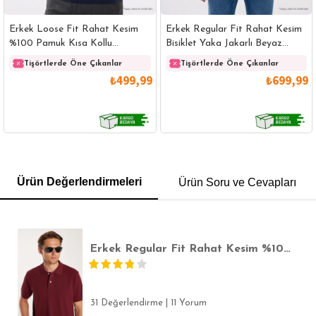
Erkek Loose Fit Rahat Kesim
Erkek Regular Fit Rahat Kesim
%100 Pamuk Kısa Kollu
Bisiklet Yaka Jakarlı Beyaz
Lacivert Bisiklet Yaka Tişört
Üzeri Siyah Çizgili Tişört
Tişörtlerde Öne Çıkanlar
Tişörtlerde Öne Çıkanlar
₺499,99
₺699,99
GÖMLEK
SWEATSHIRT
TRİKO
TSHIRT
Ürün Değerlendirmeleri
Ürün Soru ve Cevapları
POLO YAKA T-SHIRT
KEMER
BOXER
SLİM FİT
Erkek Regular Fit Rahat Kesim %100 Pamuk Düz Pike Bordo Polo Yaka Tişört
31 Değerlendirme
|
11 Yorum