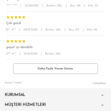
**** ****
|
23.09.2025
|
Beden: 2XL
|
Boy: 165
|
Kilo: 52
OVERSİZE
BÜYÜK BEDEN
Çok güzel
B** A**
|
04.07.2025
|
Beden: 2XL
|
Boy: 173
|
Kilo: 68
gayet iyi alınabilir
Ü** A**
|
12.06.2025
|
Beden: 2XL
Daha Fazla Yorum Göster
Kaynak: Trendyol
⚡ CollectAction
KURUMSAL
MÜŞTERİ HİZMETLERİ