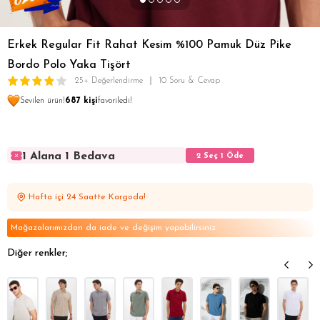
Erkek Regular Fit Rahat Kesim %100 Pamuk Düz Pike
Bordo Polo Yaka Tişört
25+ Değerlendirme
10 Soru & Cevap
Sevilen ürün!
687 kişi
favoriledi!
1 Alana 1 Bedava
2 Seç 1 Öde
1 Alana 1 Bedava
2 Seç 1 Öde
1 Alana 1 Bedava
2 Seç 1 Öde
Hafta içi 24 Saatte Kargoda!
1 Alana 1 Bedava
2 Seç 1 Öde
1 Alana 1 Bedava
2 Seç 1 Öde
Mağazalarımızdan da iade ve değişim yapabilirsiniz
Diğer renkler;