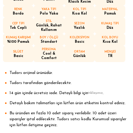
Klasik Kesim
Düz
RENK
YAKA TİPİ
KOL TİPİ
MATERYAL
Bordo
Polo Yaka
Kısa Kol
Pamuk
STİL
CEP TİPİ
SEZON
KUMAŞ TİPİ
Günlük, Rahat
Tek Cepli
Yazlık
Düz
Kullanım
KUMAŞ KARIŞIMI
BOY / ÖLÇÜ
KOLEKSİYON
KOL BOYU
%100 Pamuk
Standart
Basic
Kısa Kol
PERSONA
SİLÜET
ORTAM
MENŞEİ
Cool &
Basic
Günlük
TR
Comfort
Tudors orijinal ürünüdür.
Tudors tarafından gönderilecektir.
14 gün içinde ücretsiz iade. Detaylı bilgi için
.
tıklayınız
Detaylı bakım talimatları için lütfen ürün etiketini kontrol ediniz.
Bu üründen en fazla 10 adet sipariş verilebilir. 10 adet üzeri
siparişler iptal edilecektir. Tudors satıcı kodlu Kurumsal siparişler
için lütfen iletişime geçiniz.