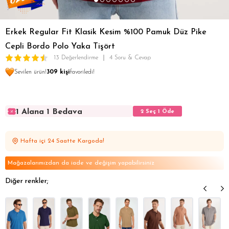
Erkek Regular Fit Klasik Kesim %100 Pamuk Düz Pike
Cepli Bordo Polo Yaka Tişört
13 Değerlendirme
4 Soru & Cevap
Sevilen ürün!
309 kişi
favoriledi!
1 Alana 1 Bedava
2 Seç 1 Öde
1 Alana 1 Bedava
2 Seç 1 Öde
1 Alana 1 Bedava
2 Seç 1 Öde
Hafta içi 24 Saatte Kargoda!
1 Alana 1 Bedava
2 Seç 1 Öde
1 Alana 1 Bedava
2 Seç 1 Öde
Mağazalarımızdan da iade ve değişim yapabilirsiniz
Diğer renkler;