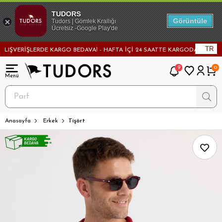
TUDORS
Görüntüle
Tudors | Gömlek Krallığı
Ücretsiz -Google Play'de
TR
VERİŞLERDE KARGO BEDAVA! - HAFTA İÇİ 24 SAATTE KARGODA! - MAĞAZADA
9
0
Anasayfa
Erkek
Tişört