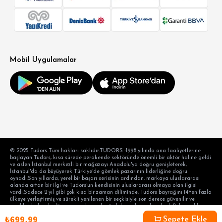
Mobil Uygulamalar
© 2025 Tudors Tüm hakları saklıdır.TUDORS -1998 yılında ana faaliyetlerine
başlayan Tudors, kısa sürede perakende sektöründe önemli bir aktör haline geldi
ve aslen İstanbul merkezli bir mağazayı Anadolu'ya doğru genişleterek,
İstanbul'da da büyüyerek Türkiye'de gömlek pazarının liderliğine doğru
oynadı.Son yıllarda, yerel bir başarı serisinin ardından, markaya uluslararası
alanda artan bir ilgi ve Tudors'un kendisinin uluslararası olmaya olan ilgisi
vardı.Sadece 2 yıl gibi çok kısa bir zaman diliminde, Tudors bayrağını 14'ten fazla
ülkeye yerleştirmiş ve sürekli yenilenen bir seçkisiyle son derece güvenilir ve
yenilikçi kalarak, dünyanın en başarılı gömlek markası olma hedefiyle aralıksız
devam etmektedir. hedef tüketicinin taleplerini karşılama alışkanlığı ve modern
₺699,99
bir perakende anlayışı. Ayaydın Tekstil Turizm Sanayi Anonim Şirketi