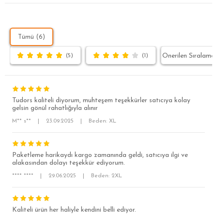
Tümü (6)
(5)
(1)
Tudors kaliteli diyorum, muhteşem teşekkürler satıcıya kolay
gelsin gönül rahatlığıyla alınır
M** s**
|
23.09.2025
|
Beden: XL
SÜPER SLİM FİT
Paketleme harikaydı kargo zamanında geldi, satıcıya ilgi ve
alakasından dolayı teşekkür ediyorum.
MODERN SLİM FİT
**** ****
|
29.06.2025
|
Beden: 2XL
KLASİK FİT
RELAX FİT
Kaliteli ürün her haliyle kendini belli ediyor.