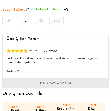
Bedeninizi Danışın
Beden Tablosu
M
L
XL
XXL
Öne Çıkan Yorum
*** ***
23.09.2025
Tudors kaliteli diyorum, muhteşem teşekkürler satıcıya kolay gelsin
gönül rahatlığıyla alınır
Beden: XL
DAHA FAZLA YORUM
Öne Çıkan Özellikler
KALIP
DESEN
CİNSİYET
ÜRÜN
Regular Fit -
Düz
Erkek
T-Shirt