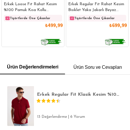
Erkek Loose Fit Rahat Kesim
Erkek Regular Fit Rahat Kesim
%100 Pamuk Kısa Kollu
Bisiklet Yaka Jakarlı Beyaz
Lacivert Bisiklet Yaka Tişört
Üzeri Siyah Çizgili Tişört
Tişörtlerde Öne Çıkanlar
Tişörtlerde Öne Çıkanlar
₺499,99
₺699,99
GÖMLEK
SWEATSHIRT
TRİKO
TSHIRT
Ürün Değerlendirmeleri
Ürün Soru ve Cevapları
POLO YAKA T-SHIRT
KEMER
BOXER
SLİM FİT
Erkek Regular Fit Klasik Kesim %100 Pamuk Düz Pike Cepli Bordo Polo Yaka Tişört
13 Değerlendirme
|
6 Yorum