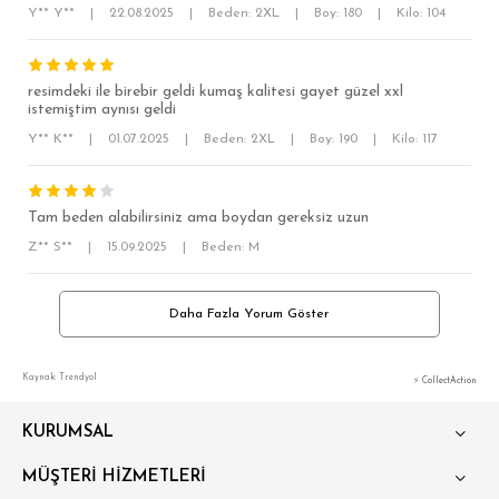
OVERSİZE
Y** Y**
|
22.08.2025
|
Beden: 2XL
|
Boy: 180
|
Kilo: 104
BÜYÜK BEDEN
resimdeki ile birebir geldi kumaş kalitesi gayet güzel xxl
istemiştim aynısı geldi
Y** K**
|
01.07.2025
|
Beden: 2XL
|
Boy: 190
|
Kilo: 117
Tam beden alabilirsiniz ama boydan gereksiz uzun
Z** S**
|
15.09.2025
|
Beden: M
Daha Fazla Yorum Göster
Kaynak: Trendyol
⚡ CollectAction
KURUMSAL
MÜŞTERİ HİZMETLERİ