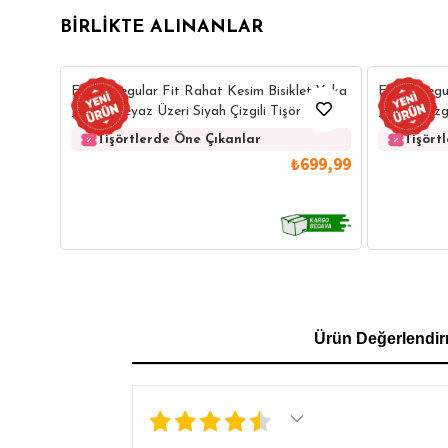
BIRLIKTE ALINANLAR
Erkek Regular Fit Rahat Kesim Bisiklet Yaka
Erkek Regu
Jakarlı Beyaz Üzeri Siyah Çizgili Tişört
Jakarlı Çizg
Tişörtlerde Öne Çıkanlar
Tişört
₺699,99
GÖMLEK
SWEATSHIRT
TRİKO
TSH
Ürün Değerlendir
SL