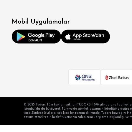
RE
Mobil Uygulamalar
OV
BÜY
© 2025 Tudors Tüm hakları saklıdır.TUDORS -1998 yılında ana faaliyetler
İstanbul'da da büyüyerek Türkiye'de gömlek pazarının liderliğine doğru oyn
vardı.Sadece 2 yıl gibi çok kısa bir zaman diliminde, Tudors bayrağını 14't
devam etmektedir. hedef tüketicinin taleplerini karşılama alışkanlığı ve 