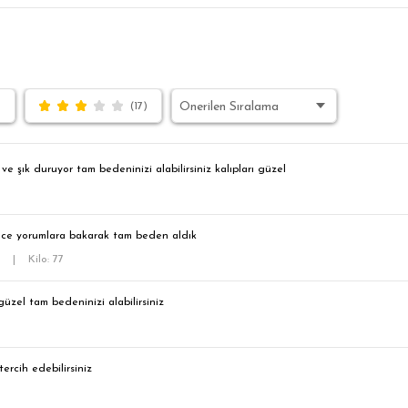
)
(17)
ve şık duruyor tam bedeninizi alabilirsiniz kalıpları güzel
ince yorumlara bakarak tam beden aldık
9
|
Kilo: 77
zel tam bedeninizi alabilirsiniz
ercih edebilirsiniz