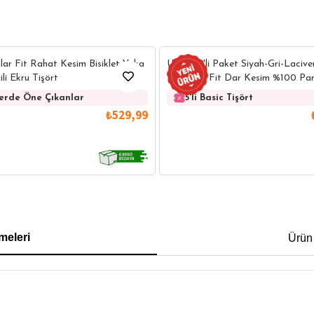
lar Fit Rahat Kesim Bisiklet Yaka
Unisex 5'li Paket Siyah-Gri-Laciv
ili Ekru Tişört
Yeşil Slim Fit Dar Kesim %100 Pam
Yaka Tişört
lerde Öne Çıkanlar
5'li Basic Tişört
₺529,99
IRT
POLO YAKA T-SHIRT
KEMER
BOXER
meleri
Ürün
İM FİT