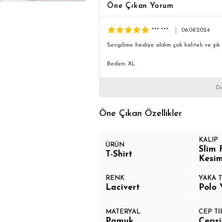
Öne Çıkan Yorum
*** ***
06.08.2024
Sevgilime hediye aldım çok kaliteli ve şık 
Beden: XL
D
Öne Çıkan Özellikler
KALIP
ÜRÜN
Slim 
T-Shirt
Kesi
RENK
YAKA T
Lacivert
Polo 
MATERYAL
CEP Tİ
Pamuk
Cepsi