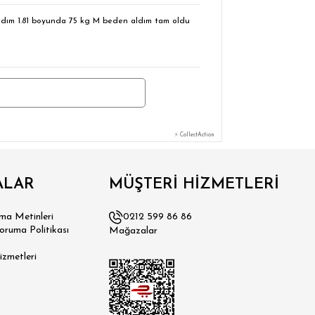
 aldım 1.81 boyunda 75 kg M beden aldım tam oldu
⚡ CollectAction
ALAR
MÜŞTERİ HİZMETLERİ
a Metinleri
0212 599 86 86
Koruma Politikası
Mağazalar
izmetleri