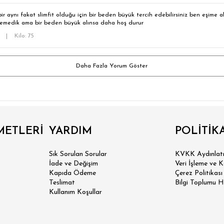
r aynı fakat slimfit olduğu için bir beden büyük tercih edebilirsiniz ben eşime
istemedik ama bir beden büyük alınsa daha hoş durur
1
|
Kilo: 75
Daha Fazla Yorum Göster
METLERİ
YARDIM
POLİTİK
Sık Sorulan Sorular
KVKK Aydınlatm
İade ve Değişim
Veri İşleme ve 
 SLİM FİT
Kapıda Ödeme
Çerez Politikası
Teslimat
Bilgi Toplumu H
Kullanım Koşullar
N SLİM FİT
SİK FİT