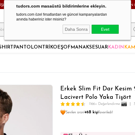
RİŞLERDE KARGO BEDAVA! - HAFTA İÇİ 24 SAATTE KARGODA! - MAĞAZADAN 
tudors.com masaüstü bildirimlerine ekleyin.
tudors.com özel fırsatlardan ve güncel kampanyalardan
anında haberiniz ister misiniz?
Daha Sonra
Evet
SHIRT
PANTOLON
TRİKO
EŞOFMAN
AKSESUAR
KADIN
KAM
Erkek Slim Fit Dar Kesim 
Lacivert Polo Yaka Tişört
1166+ Değerlendirme
Sevilen ürün!
46B kişi
favoriledi!