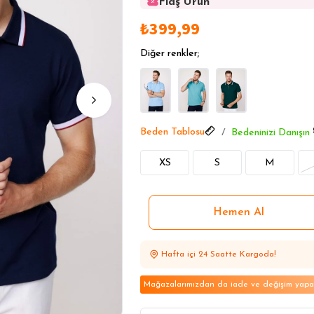
Flaş Ürün
Flaş Ürün
₺399,99
Flaş Ürün
Flaş Ürün
Diğer renkler;
Flaş Ürün
Beden Tablosu
Bedeninizi Danışın
XS
S
M
Hafta içi 24 Saatte Kargoda!
Mağazalarımızdan da iade ve değişim yapabi