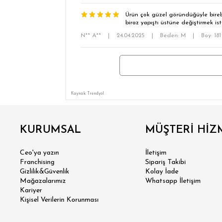
Ürün çok güzel göründüğüyle birebi
biraz yapıştı üstüne değiştirmek 
N** A**
|
24.04.2025
|
Beden: M
|
Boy: 18
Kaynak: Trendyol
KURUMSAL
MÜŞTERİ HİZ
Ceo'ya yazın
İletişim
Franchising
Sipariş Takibi
SÜPER
Gizlilik&Güvenlik
Kolay İade
Mağazalarımız
Whatsapp İletişim
Kariyer
MODER
Kişisel Verilerin Korunması
KLA