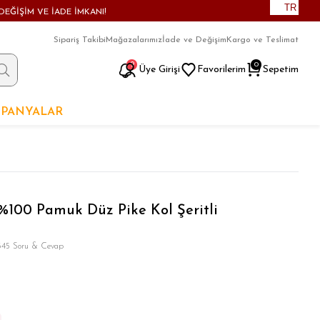
TR
DEĞİŞİM VE İADE İMKANI!
Sipariş Takibi
Mağazalarımız
İade ve Değişim
Kargo ve Teslimat
9
0
Üye Girişi
Favorilerim
Sepetim
PANYALAR
%100 Pamuk Düz Pike Kol Şeritli
345 Soru & Cevap