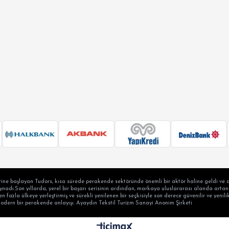
LAX FİT
ERSİZE
ÜK BEDEN
ine başlayan Tudors, kısa sürede perakende sektöründe önemli bir aktör haline geldi ve a
adı.Son yıllarda, yerel bir başarı serisinin ardından, markaya uluslararası alanda artan b
en fazla ülkeye yerleştirmiş ve sürekli yenilenen bir seçkisiyle son derece güvenilir ve yen
modern bir perakende anlayışı. Ayaydın Tekstil Turizm Sanayi Anonim Şirketi