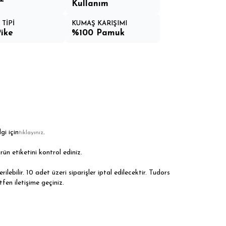
Kullanım
TİPİ
KUMAŞ KARIŞIMI
ike
%100 Pamuk
gi için
.
tıklayınız
rün etiketini kontrol ediniz.
ilebilir. 10 adet üzeri siparişler iptal edilecektir. Tudors
tfen iletişime geçiniz.