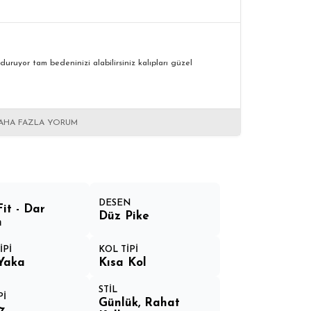
duruyor tam bedeninizi alabilirsiniz kalıpları güzel
AHA FAZLA YORUM
DESEN
Fit - Dar
Düz Pike
m
İPİ
KOL TİPİ
Yaka
Kısa Kol
STİL
Pİ
Günlük, Rahat
z