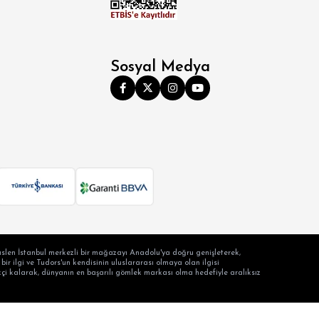
Sosyal Medya
slen İstanbul merkezli bir mağazayı Anadolu'ya doğru genişleterek,
ir ilgi ve Tudors'un kendisinin uluslararası olmaya olan ilgisi
ilikçi kalarak, dünyanın en başarılı gömlek markası olma hedefiyle aralıksız