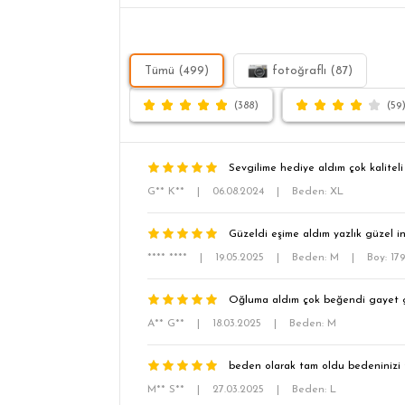
Tümü (499)
fotoğraflı (87)
(388)
(59
Sevgilime hediye aldım çok kaliteli 
G** K**
|
06.08.2024
|
Beden: XL
Güzeldi eşime aldım yazlık güzel 
**** ****
|
19.05.2025
|
Beden: M
|
Boy: 17
Oğluma aldım çok beğendi gayet gü
A** G**
|
18.03.2025
|
Beden: M
beden olarak tam oldu bedeninizi t
M** S**
|
27.03.2025
|
Beden: L