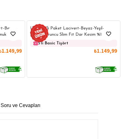
28
28
Unisex
ert-Beyaz-
Unisex 5'li Paket Lacivert-Beyaz-Yeşil-
Lacive
uk Bisiklet
Bordo-Turuncu Slim Fit Dar Kesim %100
Bisikle
Pamuk Bisiklet Yaka Tişört
5'l
5'li Basic Tişört
₺1.149,99
₺1.149,99
 Soru ve Cevapları