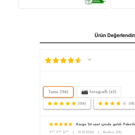
GÖMLEK
SWEATSHIRT
TRİKO
TSH
Ürün Değerlendir
SL
Tümü (156)
fotoğraflı (43)
(126)
(18)
Kargo 24 saat içinde geldi. Paketl
Y** Y** D**
|
15.10.2024
|
Beden: 2XL