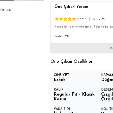
Öne Çıkan Yorum
 GÖMLEK
*** ***
15.10.2024
Kargo 24 saat içinde geldi. Paketleme öz
Beden: 2XL
D
Öne Çıkan Özellikler
CİNSİYET
KAPAM
Erkek
Düğm
KALIP
DESEN
Regular Fit - Klasik
Çizgil
Kesim
Çizgil
YAKA TİPİ
KOL Tİ