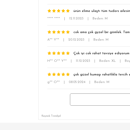
ürün elime ulaştı tüm tudors ailes
**** ****
|
12.11.2023
|
Beden: M
cok ama çok gyzel bir gömlek. Tam
A** Y**
|
20.12.2023
|
Beden: M
Çok iyi cok rahat tavsiye ediyorum
H** O** Y**
|
11.12.2023
|
Beden: XL
|
Boy
çok güzel kumaşı rahatlıkla tercih
g** O**
|
08.05.2024
|
Beden: M
Kaynak: Trendyol