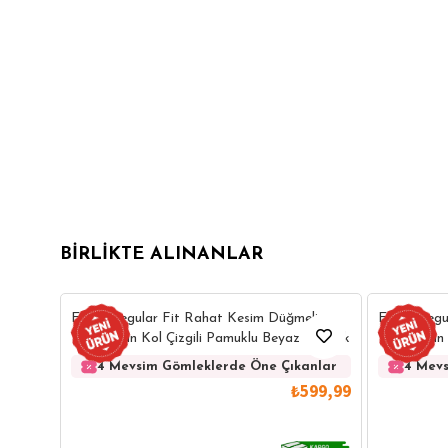
BIRLIKTE ALINANLAR
Erkek Regular Fit Rahat Kesim Düğmeli
Erkek Regu
Yaka Uzun Kol Çizgili Pamuklu Beyaz Gömlek
Yaka Uzun 
Gömlek
4 Mevsim Gömleklerde Öne Çıkanlar
4 Mevs
₺599,99