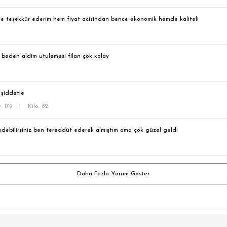
ine teşekkür ederim hem fiyat acisindan bence ekonomik hemde kaliteli
 beden aldim utulemesi filan çok kolay
 şiddetle
: 179
|
Kilo: 82
 edebilirsiniz ben tereddüt ederek almıştım ama çok güzel geldi
Daha Fazla Yorum Göster