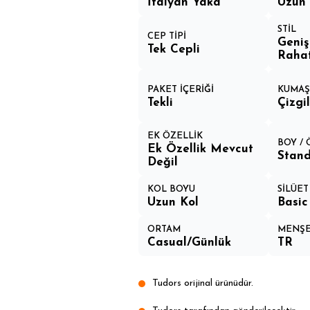
İtalyan Yaka
Uzun 
STİL
CEP TİPİ
Geniş
Tek Cepli
Rahat
PAKET İÇERİĞİ
KUMAŞ 
Tekli
Çizgil
EK ÖZELLİK
BOY /
Ek Özellik Mevcut
Stand
Değil
KOL BOYU
SİLÜET
Uzun Kol
Basic
ORTAM
MENŞE
Casual/Günlük
TR
Tudors orijinal ürünüdür.