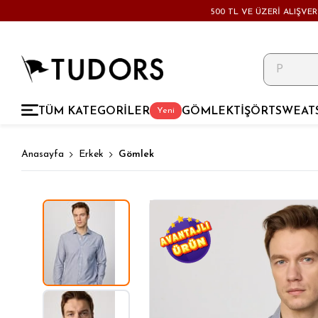
500 TL VE ÜZERİ ALIŞVE
TÜM KATEGORİLER
GÖMLEK
TİŞÖRT
SWEAT
Yeni
Anasayfa
Erkek
Gömlek