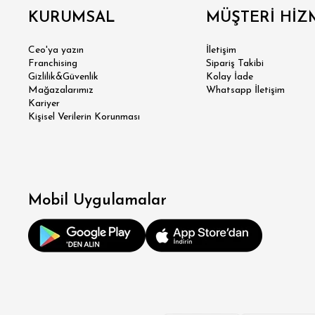
KURUMSAL
MÜŞTERİ HİZ
Ceo'ya yazın
İletişim
Franchising
Sipariş Takibi
Gizlilik&Güvenlik
Kolay İade
SÜPER
Mağazalarımız
Whatsapp İletişim
Kariyer
Kişisel Verilerin Korunması
MODER
KLA
RE
Mobil Uygulamalar
OV
BÜY