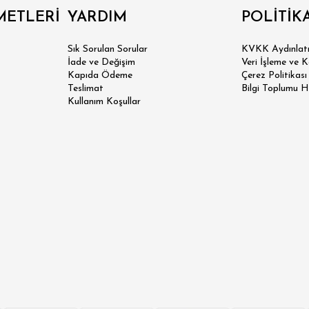
METLERİ
YARDIM
POLİTİK
Sık Sorulan Sorular
KVKK Aydınlatm
İade ve Değişim
Veri İşleme ve 
Kapıda Ödeme
Çerez Politikası
 SLİM FİT
Teslimat
Bilgi Toplumu H
Kullanım Koşullar
N SLİM FİT
SİK FİT
LAX FİT
ERSİZE
ÜK BEDEN