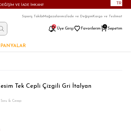
TR
DEĞİŞİM VE İADE İMKANI!
Sipariş Takibi
Mağazalarımız
İade ve Değişim
Kargo ve Teslimat
9
0
Üye Girişi
Favorilerim
Sepetim
PANYALAR
esim Tek Cepli Çizgili Gri İtalyan
 Soru & Cevap