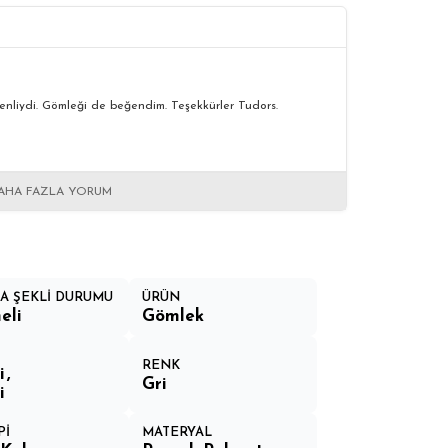
enliydi. Gömleği de beğendim. Teşekkürler Tudors.
AHA FAZLA YORUM
A ŞEKLİ DURUMU
ÜRÜN
eli
Gömlek
RENK
i
Gri
i
Pİ
MATERYAL