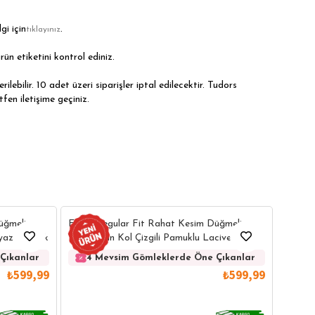
gi için
.
tıklayınız
rün etiketini kontrol ediniz.
ilebilir. 10 adet üzeri siparişler iptal edilecektir. Tudors
tfen iletişime geçiniz.
Erkek 
üğmeli
Erkek Regular Fit Rahat Kesim Düğmeli
Kolay 
eyaz Gömlek
Yaka Uzun Kol Çizgili Pamuklu Lacivert
Gömlek
4 
Çıkanlar
4 Mevsim Gömleklerde Öne Çıkanlar
₺599,99
₺599,99