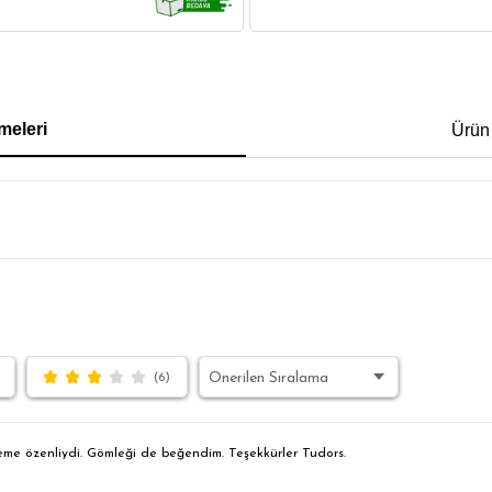
IRT
POLO YAKA T-SHIRT
KEMER
BOXER
meleri
Ürün
İM FİT
(6)
eme özenliydi. Gömleği de beğendim. Teşekkürler Tudors.