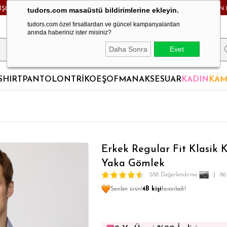
RİŞLERDE KARGO BEDAVA! - HAFTA İÇİ 24 SAATTE KARGODA! - MAĞAZADAN 
tudors.com masaüstü bildirimlerine ekleyin.
tudors.com özel fırsatlardan ve güncel kampanyalardan
anında haberiniz ister misiniz?
Daha Sonra
Evet
SHIRT
PANTOLON
TRİKO
EŞOFMAN
AKSESUAR
KADIN
KAM
Erkek Regular Fit Klasik K
Yaka Gömlek
288 Değerlendirme
86
Sevilen ürün!
4B kişi
favoriledi!