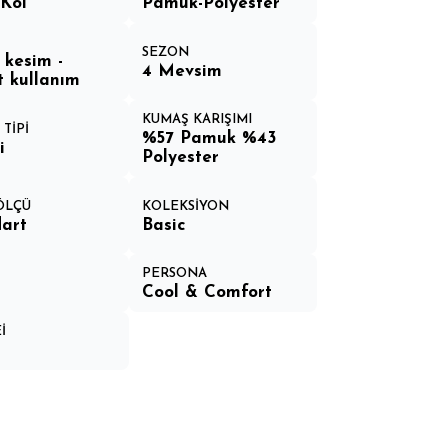
Kol
Pamuk-Polyester
SEZON
 kesim -
4 Mevsim
 kullanım
KUMAŞ KARIŞIMI
TİPİ
%57 Pamuk %43
i
Polyester
 ÖLÇÜ
KOLEKSİYON
art
Basic
PERSONA
Cool & Comfort
İ