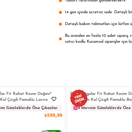
Tudors tarafından gönderilecektir.
14 gün içinde ücretsiz iade. Detaylı bil
Detaylı bakım talimatları için lütfen ü
Bu üründen en fazla 10 adet sipariş ver
satıcı kodlu Kurumsal siparişler için lü
lar Fit Rahat Kesim Düğmeli
Erkek Regular Fit Rahat Kesim D
Kol Çizgili Pamuklu Lacivert
Yaka Uzun Kol Çizgili Pamuklu B
im Gömleklerde Öne Çıkanlar
4 Mevsim Gömleklerde Öne 
₺599,99