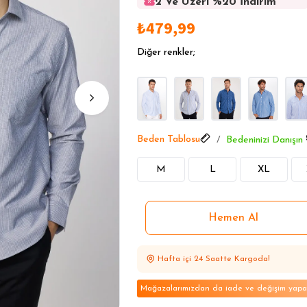
2 Ve Üzeri %20 İndirim
2 Ve Üzeri %20 İndirim
₺479,99
2 Ve Üzeri %20 İndirim
2 Ve Üzeri %20 İndirim
Diğer renkler;
2 Ve Üzeri %20 İndirim
Beden Tablosu
Bedeninizi Danışın
M
L
XL
Hafta içi 24 Saatte Kargoda!
Mağazalarımızdan da iade ve değişim yapabi