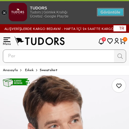
TUDORS
Görüntüle
Tudors | Gömlek Krallığı
Ücretsiz -Google Play'de
TR
IŞVERİŞLERDE KARGO BEDAVA! - HAFTA İÇİ 24 SAATTE KARGODA! - MAĞAZAD
9
0
Anasayfa
Erkek
Sweatshirt