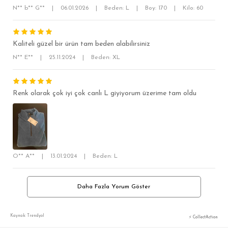
RELAX FİT
N** b** G**
|
06.01.2026
|
Beden: L
|
Boy: 170
|
Kilo: 60
OVERSİZE
BÜYÜK BEDEN
Kaliteli güzel bir ürün tam beden alabilirsiniz
N** E**
|
25.11.2024
|
Beden: XL
Renk olarak çok iyi çok canlı L giyiyorum üzerime tam oldu
O** A**
|
13.01.2024
|
Beden: L
Daha Fazla Yorum Göster
Kaynak: Trendyol
⚡ CollectAction