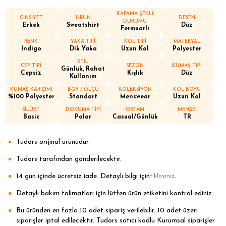
KAPAMA ŞEKLİ
CİNSİYET
ÜRÜN
DESEN
DURUMU
Erkek
Sweatshirt
Düz
Fermuarlı
RENK
YAKA TİPİ
KOL TİPİ
MATERYAL
İndigo
Dik Yaka
Uzun Kol
Polyester
STİL
CEP TİPİ
SEZON
KUMAŞ TİPİ
Günlük, Rahat
Cepsiz
Kışlık
Düz
Kullanım
KUMAŞ KARIŞIMI
BOY / ÖLÇÜ
KOLEKSİYON
KOL BOYU
%100 Polyester
Standart
Menswear
Uzun Kol
SİLÜET
DOKUMA TİPİ
ORTAM
MENŞEİ
Basic
Polar
Casual/Günlük
TR
Tudors orijinal ürünüdür.
Tudors tarafından gönderilecektir.
14 gün içinde ücretsiz iade. Detaylı bilgi için
.
tıklayınız
Detaylı bakım talimatları için lütfen ürün etiketini kontrol ediniz.
Bu üründen en fazla 10 adet sipariş verilebilir. 10 adet üzeri
siparişler iptal edilecektir. Tudors satıcı kodlu Kurumsal siparişler