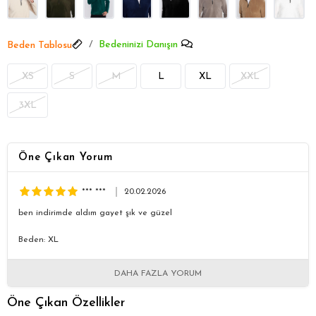
Bedeninizi Danışın
Beden Tablosu
XS
S
M
L
XL
XXL
3XL
Öne Çıkan Yorum
*** ***
20.02.2026
ben indirimde aldım gayet şık ve güzel
Beden: XL
DAHA FAZLA YORUM
Öne Çıkan Özellikler