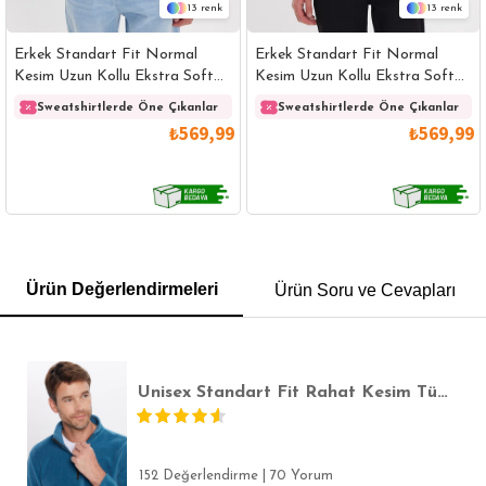
13
13
Erkek Standart Fit Normal
Erkek Standart Fit Normal
Kesim Uzun Kollu Ekstra Soft
Kesim Uzun Kollu Ekstra Soft
Modal Kumaş Bisiklet Yaka
Modal Kumaş Bisiklet Yaka
Sweatshirtlerde Öne Çıkanlar
Sweatshirtlerde Öne Çıkanlar
Koyu Vizon Sweatshirt
Kahverengi Sweatshirt
₺569,99
₺569,99
GÖMLEK
SWEATSHIRT
TRİKO
TSHIRT
Ürün Değerlendirmeleri
Ürün Soru ve Cevapları
POLO YAKA T-SHIRT
KEMER
BOXER
SLİM FİT
Unisex Standart Fit Rahat Kesim Tüylenmeye Karşı Dirençli Soğuğa Karşı Dayanıklı İndigo Dik Yaka Polar Sweatshirt
152 Değerlendirme
|
70 Yorum