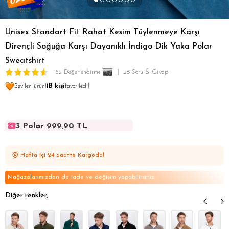
Unisex Standart Fit Rahat Kesim Tüylenmeye Karşı
Dirençli Soğuğa Karşı Dayanıklı İndigo Dik Yaka Polar
Sweatshirt
152 Değerlendirme
26 Soru & Cevap
Sevilen ürün!
1B kişi
favoriledi!
3 Polar 999,90 TL
3 Polar 999,90 TL
3 Polar 999,90 TL
Hafta içi 24 Saatte Kargoda!
3 Polar 999,90 TL
3 Polar 999,90 TL
Mağazalarımızdan da iade ve değişim yapabilirsiniz
Diğer renkler;