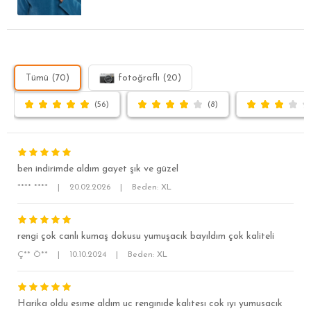
Tümü (70)
fotoğraflı (20)
(56)
(8)
ben indirimde aldım gayet şık ve güzel
**** ****
|
20.02.2026
|
Beden: XL
rengi çok canlı kumaş dokusu yumuşacık bayıldım çok kaliteli
SÜPER SLİM FİT
Ç** Ö**
|
10.10.2024
|
Beden: XL
MODERN SLİM FİT
KLASİK FİT
Harika oldu esıme aldım uc rengınıde kalıtesı cok ıyı yumusacık