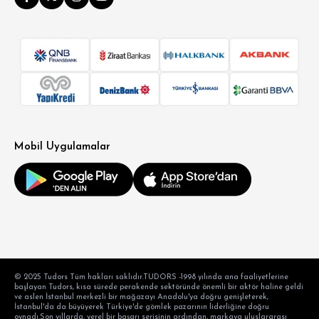
Mobil Uygulamalar
© 2025 Tudors Tüm hakları saklıdır.TUDORS -1998 yılında ana faaliyetlerine
başlayan Tudors, kısa sürede perakende sektöründe önemli bir aktör haline geldi
ve aslen İstanbul merkezli bir mağazayı Anadolu'ya doğru genişleterek,
İstanbul'da da büyüyerek Türkiye'de gömlek pazarının liderliğine doğru
oynadı.Son yıllarda, yerel bir başarı serisinin ardından, markaya uluslararası