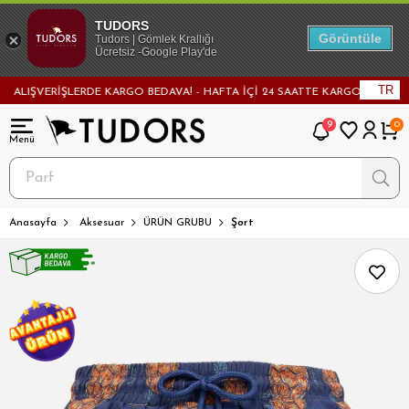
TUDORS
Görüntüle
Tudors | Gömlek Krallığı
Ücretsiz -Google Play'de
TR
ALIŞVERİŞLERDE KARGO BEDAVA! - HAFTA İÇİ 24 SAATTE KARGODA! - MAĞAZ
9
0
Anasayfa
Aksesuar
ÜRÜN GRUBU
Şort