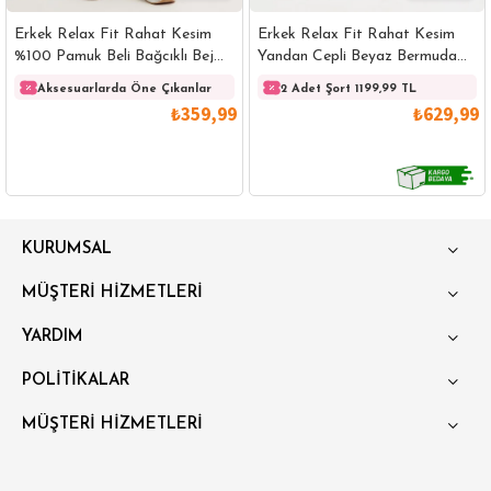
Erkek Relax Fit Rahat Kesim
Erkek Relax Fit Rahat Kesim
%100 Pamuk Beli Bağcıklı Bej
Yandan Cepli Beyaz Bermuda
Şort
Şort
Aksesuarlarda Öne Çıkanlar
2 Adet Şort 1199,99 TL
₺359,99
₺629,99
GÖMLEK
SWEATSHIRT
TRİKO
TSHIRT
KURUMSAL
POLO YAKA T-SHIRT
KEMER
BOXER
MÜŞTERİ HİZMETLERİ
SLİM FİT
YARDIM
POLİTİKALAR
MÜŞTERİ HİZMETLERİ