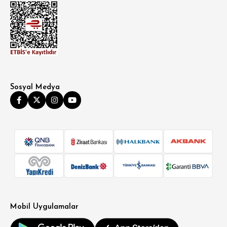
Sosyal Medya
SÜPER SLİM FİT
MODERN SLİM FİT
KLASİK FİT
Mobil Uygulamalar
RELAX FİT