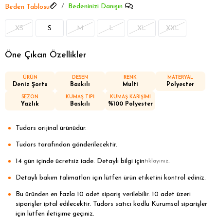
Bedeninizi Danışın
Beden Tablosu
XS
S
M
L
XL
XXL
Öne Çıkan Özellikler
ÜRÜN
DESEN
RENK
MATERYAL
Deniz Şortu
Baskılı
Multi
Polyester
SEZON
KUMAŞ TİPİ
KUMAŞ KARIŞIMI
Yazlık
Baskılı
%100 Polyester
Tudors orijinal ürünüdür.
Tudors tarafından gönderilecektir.
14 gün içinde ücretsiz iade. Detaylı bilgi için
.
tıklayınız
Detaylı bakım talimatları için lütfen ürün etiketini kontrol ediniz.
Bu üründen en fazla 10 adet sipariş verilebilir. 10 adet üzeri
siparişler iptal edilecektir. Tudors satıcı kodlu Kurumsal siparişler
için lütfen iletişime geçiniz.