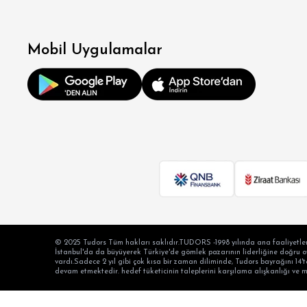
Mobil Uygulamalar
© 2025 Tudors Tüm hakları saklıdır.TUDORS -1998 yılında ana faaliyetler
İstanbul'da da büyüyerek Türkiye'de gömlek pazarının liderliğine doğru oyn
vardı.Sadece 2 yıl gibi çok kısa bir zaman diliminde, Tudors bayrağını 14't
devam etmektedir. hedef tüketicinin taleplerini karşılama alışkanlığı ve 