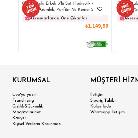
Özel Kutulu Erkek 3'lü Set Hediyelik -
Özel Kutulu
Çeyizlik - Gömlek, Parfüm Ve Kemer Seti
Çeyizlik -
Aksesuarlarda Öne Çıkanlar
Aksesu
₺1.149,99
GÖMLEK
SWEATSHIRT
TRİKO
TSH
KURUMSAL
MÜŞTERİ HİZ
SL
Ceo'ya yazın
İletişim
Franchising
Sipariş Takibi
Gizlilik&Güvenlik
Kolay İade
Mağazalarımız
Whatsapp İletişim
Kariyer
Kişisel Verilerin Korunması