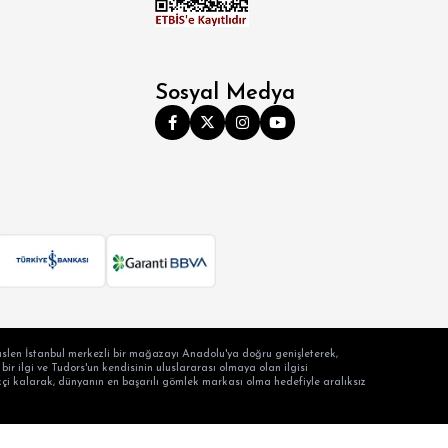
Sosyal Medya
slen İstanbul merkezli bir mağazayı Anadolu'ya doğru genişleterek,
ir ilgi ve Tudors'un kendisinin uluslararası olmaya olan ilgisi
ilikçi kalarak, dünyanın en başarılı gömlek markası olma hedefiyle aralıksız