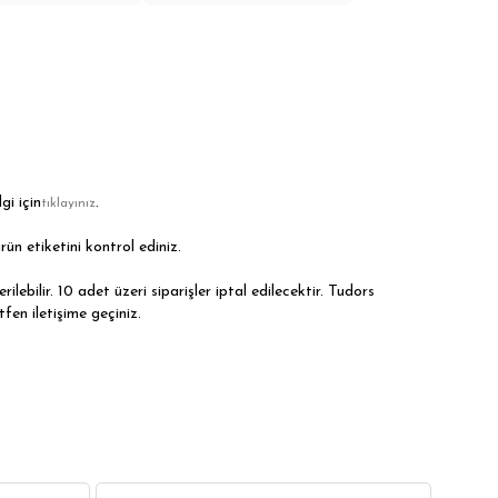
gi için
.
tıklayınız
rün etiketini kontrol ediniz.
ilebilir. 10 adet üzeri siparişler iptal edilecektir. Tudors
tfen iletişime geçiniz.
2
2