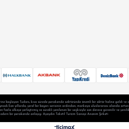
ine başlayan Tudors, kısa sürede perakende sektöründe önemli bir aktör haline geldi ve a
adı.Son yıllarda, yerel bir başarı serisinin ardından, markaya uluslararası alanda artan b
en fazla ülkeye yerleştirmiş ve sürekli yenilenen bir seçkisiyle son derece güvenilir ve yen
modern bir perakende anlayışı. Ayaydın Tekstil Turizm Sanayi Anonim Şirketi