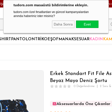
RİŞLERDE KARGO BEDAVA! - HAFTA İÇİ 24 SAATTE KARGODA! - MAĞAZADAN 
tudors.com masaüstü bildirimlerine ekleyin.
tudors.com özel fırsatlardan ve güncel kampanyalardan
anında haberiniz ister misiniz?
Daha Sonra
Evet
SHIRT
PANTOLON
TRİKO
EŞOFMAN
AKSESUAR
KADIN
KAM
Erkek Standart Fit File As
Beyaz Mayo Deniz Şortu
0 Değerlendirme
2 Soru &
Aksesuarlarda Öne Çıkanlar
Aksesuarlarda Öne Çıkanlar