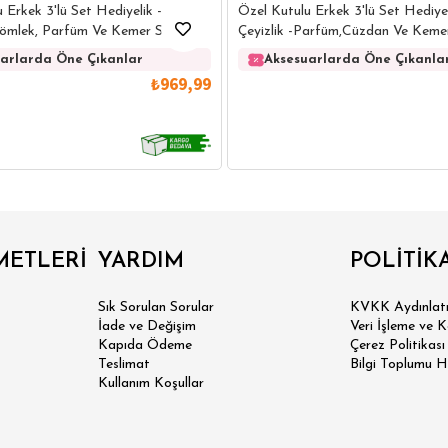
 Erkek 3'lü Set Hediyelik -
Özel Kutulu Erkek 3'lü Set Hediyel
 Gömlek, Parfüm Ve Kemer Seti
Çeyizlik -Parfüm,Cüzdan Ve Kemer
arlarda Öne Çıkanlar
Aksesuarlarda Öne Çıkanla
₺969,99
IRT
POLO YAKA T-SHIRT
KEMER
BOXER
METLERİ
YARDIM
POLİTİK
İM FİT
Sık Sorulan Sorular
KVKK Aydınlatm
İade ve Değişim
Veri İşleme ve 
Kapıda Ödeme
Çerez Politikası
Teslimat
Bilgi Toplumu H
Kullanım Koşullar