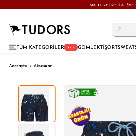
500 TL VE ÜZERİ ALIŞVE
TÜM KATEGORİLER
GÖMLEK
TİŞÖRT
SWEAT
Yeni
Anasayfa
Aksesuar