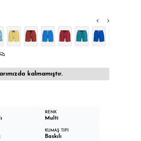
arımızda kalmamıştır.
RENK
ı
Multi
N
KUMAŞ TİPİ
k
Baskılı