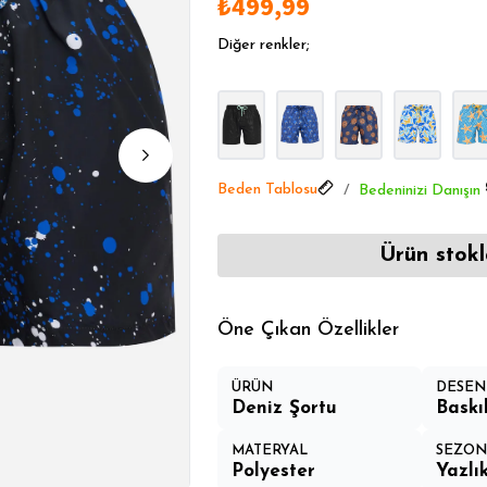
₺499,99
Aksesuarlarda Öne Çıkanlar
Aksesuarlarda Öne Çıkanlar
Diğer renkler;
Aksesuarlarda Öne Çıkanlar
Beden Tablosu
Bedeninizi Danışın
Ürün stokl
Öne Çıkan Özellikler
ÜRÜN
DESEN
Deniz Şortu
Baskıl
MATERYAL
SEZO
Polyester
Yazlı