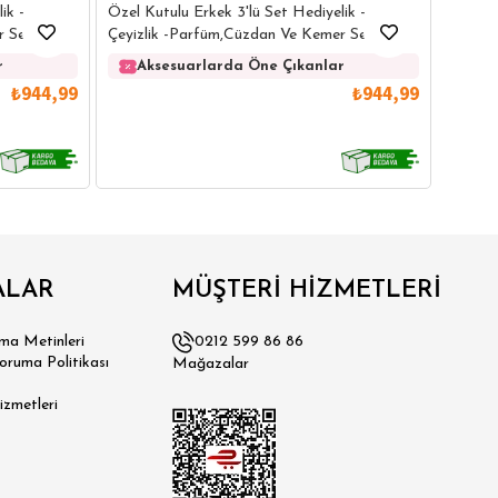
Özel Ku
ik -
Özel Kutulu Erkek 3'lü Set Hediyelik -
Çeyizl
 Seti
Çeyizlik -Parfüm,Cüzdan Ve Kemer Seti
Ak
r
Aksesuarlarda Öne Çıkanlar
₺944,99
₺944,99
ALAR
MÜŞTERİ HİZMETLERİ
a Metinleri
0212 599 86 86
Koruma Politikası
Mağazalar
izmetleri