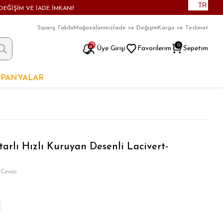
TR
DEĞİŞİM VE İADE İMKANI!
Sipariş Takibi
Mağazalarımız
İade ve Değişim
Kargo ve Teslimat
9
0
Üye Girişi
Favorilerim
Sepetim
PANYALAR
tarlı Hızlı Kuruyan Desenli Lacivert-
 Cevap