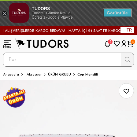
TUDORS
Görüntüle
Tudors | Gömlek Krallığı
Ücretsiz -Google Play'de
TR
ALIŞVERİŞLERDE KARGO BEDAVA! - HAFTA İÇİ 24 SAATTE KARGODA! - MAĞA
9
0
Anasayfa
Aksesuar
ÜRÜN GRUBU
Cep Mendili