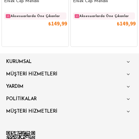
Erkek Cep Mendili
Erkek Cep Mendili
Aksesuarlarda Öne Çıkanlar
Aksesuarlarda Öne Çıkanlar
₺149,99
₺149,99
GÖMLEK
SWEATSHIRT
TRİKO
TSHIRT
KURUMSAL
POLO YAKA T-SHIRT
KEMER
BOXER
MÜŞTERİ HİZMETLERİ
SLİM FİT
YARDIM
POLİTİKALAR
MÜŞTERİ HİZMETLERİ