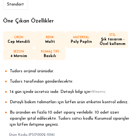
Standart
Öne Çıkan Özellikler
STİL
ÜRÜN
RENK
MATERYAL
Şık tasarım -
Cep Mendili
Multi
Poly Poplin
Özel kullanım
SEZON
KUMAŞ TİPİ
4 Mevsim
Baskılı
Tudors orijinal ürünüdür.
Tudors tarafından gönderilecektir.
14 gün içinde ücretsiz iade. Detaylı bilgi için
.
tıklayınız
Detaylı bakım talimatları için lütfen ürün etiketini kontrol ediniz.
Bu üründen en fazla 10 adet sipariş verilebilir. 10 adet üzeri
siparişler iptal edilecektir. Tudors satıcı kodlu Kurumsal siparişler
için lütfen iletişime geçiniz.
(PS170002-1016)