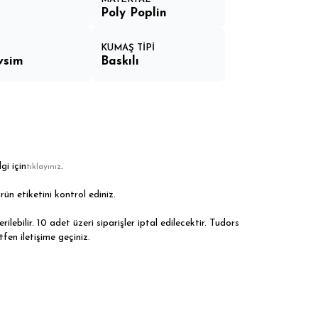
Poly Poplin
N
KUMAŞ TİPİ
vsim
Baskılı
gi için
.
tıklayınız
rün etiketini kontrol ediniz.
ilebilir. 10 adet üzeri siparişler iptal edilecektir. Tudors
tfen iletişime geçiniz.