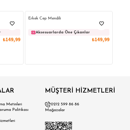
40
40
Erkek 
Erkek Cep Mendili
Ak
r
Aksesuarlarda Öne Çıkanlar
₺149,99
₺149,99
ALAR
MÜŞTERİ HİZMETLERİ
a Metinleri
0212 599 86 86
Koruma Politikası
Mağazalar
izmetleri