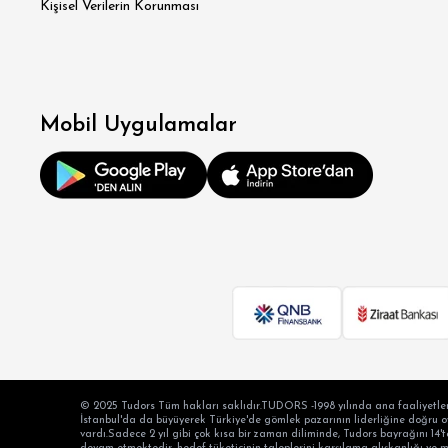
Kişisel Verilerin Korunması
Mobil Uygulamalar
© 2025 Tudors Tüm hakları saklıdır.TUDORS -1998 yılında ana faaliyetler
İstanbul'da da büyüyerek Türkiye'de gömlek pazarının liderliğine doğru oyn
vardı.Sadece 2 yıl gibi çok kısa bir zaman diliminde, Tudors bayrağını 14't