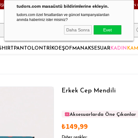
RİŞLERDE KARGO BEDAVA! - HAFTA İÇİ 24 SAATTE KARGODA! - MAĞAZADAN 
tudors.com masaüstü bildirimlerine ekleyin.
tudors.com özel fırsatlardan ve güncel kampanyalardan
anında haberiniz ister misiniz?
Daha Sonra
Evet
SHIRT
PANTOLON
TRİKO
EŞOFMAN
AKSESUAR
KADIN
KAM
Erkek Cep Mendili
Aksesuarlarda Öne Çıkanlar
Aksesuarlarda Öne Çıkanlar
₺149,99
Aksesuarlarda Öne Çıkanlar
Aksesuarlarda Öne Çıkanlar
Diğer renkler;