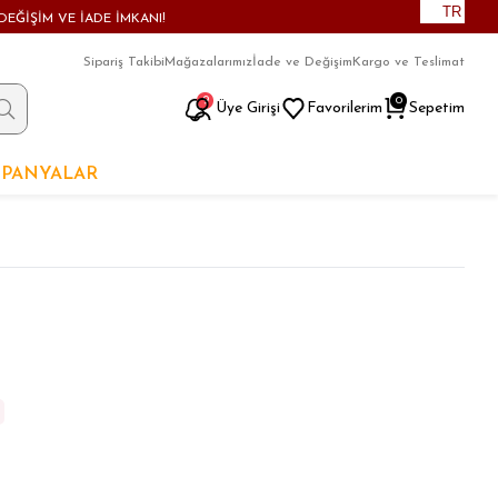
TR
DEĞİŞİM VE İADE İMKANI!
Sipariş Takibi
Mağazalarımız
İade ve Değişim
Kargo ve Teslimat
9
0
Üye Girişi
Favorilerim
Sepetim
PANYALAR