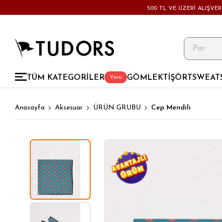
500 TL VE ÜZERİ ALIŞVE
TÜM KATEGORİLER
GÖMLEK
TİŞÖRT
SWEAT
Yeni
Anasayfa
Aksesuar
ÜRÜN GRUBU
Cep Mendili