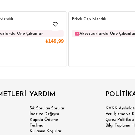
40
Mendili
Erkek Cep Mendili
arlarda Öne Çıkanlar
Aksesuarlarda Öne Çıkanla
₺149,99
IRT
POLO YAKA T-SHIRT
KEMER
BOXER
METLERİ
YARDIM
POLİTİK
İM FİT
Sık Sorulan Sorular
KVKK Aydınlatm
İade ve Değişim
Veri İşleme ve 
Kapıda Ödeme
Çerez Politikası
Teslimat
Bilgi Toplumu H
Kullanım Koşullar