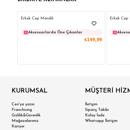
40
Erkek Cep Mendili
Erkek Cep 
Aksesuarlarda Öne Çıkanlar
Aksesu
₺149,99
GÖMLEK
SWEATSHIRT
TRİKO
TSH
KURUMSAL
MÜŞTERİ HİZ
SL
Ceo'ya yazın
İletişim
Franchising
Sipariş Takibi
Gizlilik&Güvenlik
Kolay İade
Mağazalarımız
Whatsapp İletişim
Kariyer