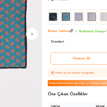
Aksesuarlarda Öne Çıkanlar
Beden Tablosu
Bedeninizi Danışın
Standart
Hafta içi 24 Saatte Kargoda!
Mağazalarımızdan da iade ve değişim yapabi
Öne Çıkan Özellikler
ÜRÜN
RENK