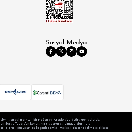
Sosyal Medya
slen İstanbul merkezli bir mağazayı Anadolu'ya doğru genişleterek,
ir ilgi ve Tudors'un kendisinin uluslararası olmaya olan ilgisi
ilikçi kalarak, dünyanın en başarılı gömlek markası olma hedefiyle aralıksız