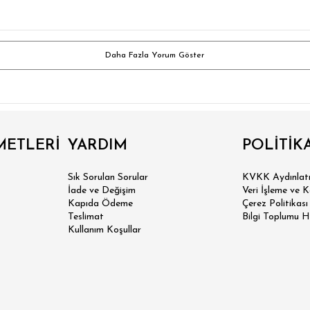
Daha Fazla Yorum Göster
METLERİ
YARDIM
POLİTİK
Sık Sorulan Sorular
KVKK Aydınlatm
İade ve Değişim
Veri İşleme ve 
Kapıda Ödeme
Çerez Politikası
 SLİM FİT
Teslimat
Bilgi Toplumu H
Kullanım Koşullar
N SLİM FİT
SİK FİT