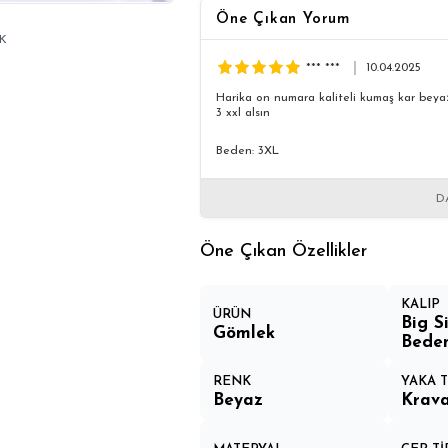
Öne Çıkan Yorum
K
*** ***
10.04.2025
Harika on numara kaliteli kumaş kar beyaz
3 xxl alsın
Beden: 3XL
D
Öne Çıkan Özellikler
KALIP
ÜRÜN
Big S
Gömlek
Bede
RENK
YAKA T
Beyaz
Krava