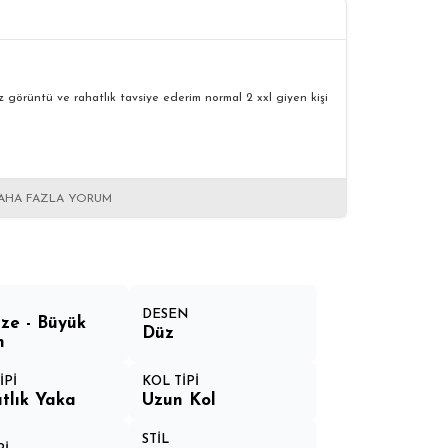
 görüntü ve rahatlık tavsiye ederim normal 2 xxl giyen kişi
AHA FAZLA YORUM
DESEN
ize - Büyük
Düz
n
İPİ
KOL TİPİ
tlık Yaka
Uzun Kol
STİL