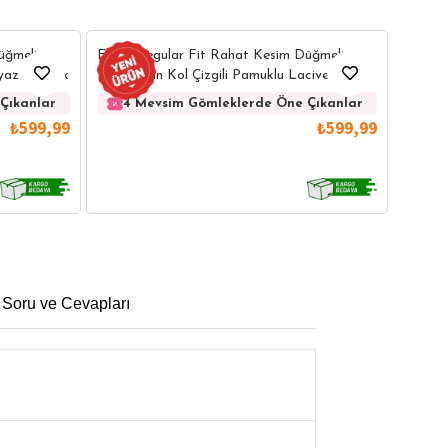
Erkek 
üğmeli
Erkek Regular Fit Rahat Kesim Düğmeli
Kolay 
eyaz Gömlek
Yaka Uzun Kol Çizgili Pamuklu Lacivert
Gömlek
4 
Çıkanlar
4 Mevsim Gömleklerde Öne Çıkanlar
₺599,99
₺599,99
 Soru ve Cevapları