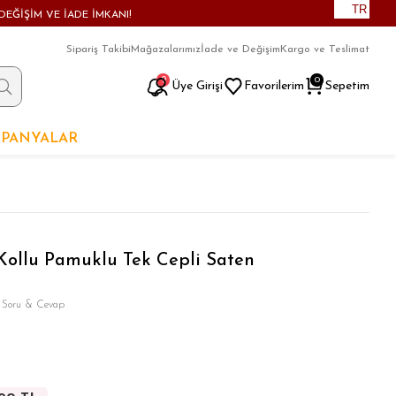
TR
DEĞİŞİM VE İADE İMKANI!
Sipariş Takibi
Mağazalarımız
İade ve Değişim
Kargo ve Teslimat
9
0
Üye Girişi
Favorilerim
Sepetim
PANYALAR
ollu Pamuklu Tek Cepli Saten
 Soru & Cevap