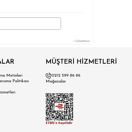
⚡ CollectAction
ALAR
MÜŞTERİ HİZMETLERİ
a Metinleri
0212 599 86 86
Koruma Politikası
Mağazalar
izmetleri