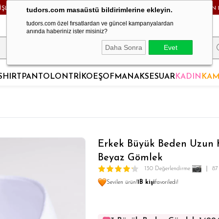
RİŞLERDE KARGO BEDAVA! - HAFTA İÇİ 24 SAATTE KARGODA! - MAĞAZADAN 
tudors.com masaüstü bildirimlerine ekleyin.
tudors.com özel fırsatlardan ve güncel kampanyalardan
anında haberiniz ister misiniz?
Daha Sonra
Evet
SHIRT
PANTOLON
TRİKO
EŞOFMAN
AKSESUAR
KADIN
KAM
Erkek Büyük Beden Uzun K
Beyaz Gömlek
130 Değerlendirme
87
Sevilen ürün!
1B kişi
favoriledi!