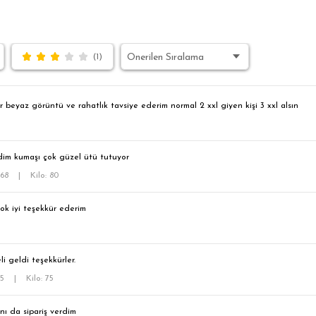
(1)
 beyaz görüntü ve rahatlık tavsiye ederim normal 2 xxl giyen kişi 3 xxl alsın
dim kumaşı çok güzel ütü tutuyor
168
|
Kilo: 80
ok iyi teşekkür ederim
i geldi teşekkürler.
65
|
Kilo: 75
nı da sipariş verdim