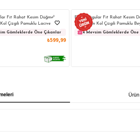
lar Fit Rahat Kesim Düğmeli
Erkek Regular Fit Rahat Kesim D
Kol Çizgili Pamuklu Lacivert
Yaka Uzun Kol Çizgili Pamuklu B
im Gömleklerde Öne Çıkanlar
4 Mevsim Gömleklerde Öne 
₺599,99
IRT
POLO YAKA T-SHIRT
KEMER
BOXER
meleri
Ürün
İM FİT