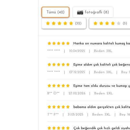
Tümü (42)
fotoğraflı (8)
(32)
(3)
Harika on numara kaliteli kumaş kar
**** ****
|
10.04.2025
|
Beden: 3XL
Eşime aldım çok kaliteli çok beğen
**** ****
|
07.12.2025
|
Beden: 3XL
|
Boy: 
Eşime tam oldu durusu ve kumaşı ç
B** Ö**
|
27.02.2026
|
Beden: 2XL
babama aldım gerçekten çok kalitel
T** P**
|
31.05.2025
|
Beden: 3XL
|
Boy: 1
Çok beğendik çok hızlı geldi siyahı