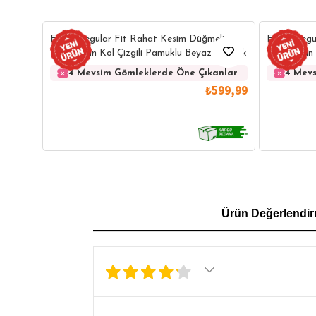
Erkek Regular Fit Rahat Kesim Düğmeli
Erkek Regu
Yaka Uzun Kol Çizgili Pamuklu Beyaz Gömlek
Yaka Uzun 
Gömlek
4 Mevsim Gömleklerde Öne Çıkanlar
4 Mevs
₺599,99
GÖMLEK
SWEATSHIRT
TRİKO
TSH
Ürün Değerlendir
SL