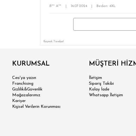
B** A**
|
16.07.2024
|
Beden: 4XL
Kaynak: Trendyol
KURUMSAL
MÜŞTERİ HİZ
Ceo'ya yazın
İletişim
Franchising
Sipariş Takibi
Gizlilik&Güvenlik
Kolay İade
SÜPER
Mağazalarımız
Whatsapp İletişim
Kariyer
Kişisel Verilerin Korunması
MODER
KLA