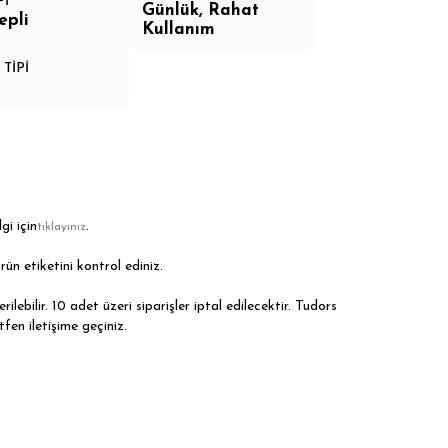
Pİ
Günlük, Rahat
epli
Kullanım
TİPİ
gi için
.
tıklayınız
rün etiketini kontrol ediniz.
ilebilir. 10 adet üzeri siparişler iptal edilecektir. Tudors
tfen iletişime geçiniz.