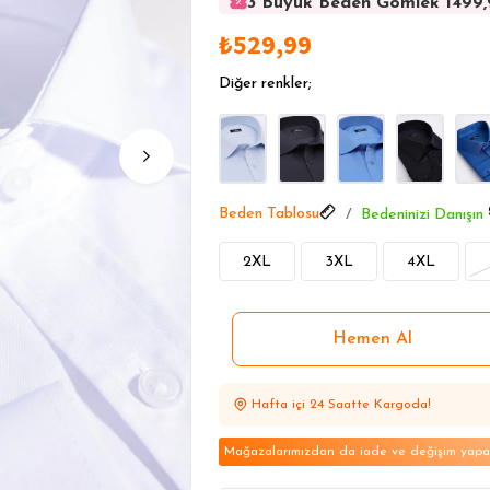
3 Büyük Beden Gömlek 1499
3 Büyük Beden Gömlek 1499
₺529,99
3 Büyük Beden Gömlek 1499
3 Büyük Beden Gömlek 1499
Diğer renkler;
3 Büyük Beden Gömlek 1499
Beden Tablosu
Bedeninizi Danışın
2XL
3XL
4XL
Hafta içi 24 Saatte Kargoda!
Mağazalarımızdan da iade ve değişim yapabi