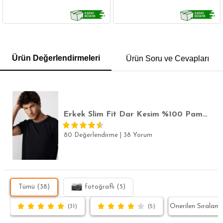
GÖMLEK
SWEATSHIRT
TRİKO
TSHIRT
Ürün Değerlendirmeleri
Ürün Soru ve Cevapları
POLO YAKA T-SHIRT
KEMER
BOXER
SLİM FİT
Erkek Slim Fit Dar Kesim %100 Pamuk Düz Pike Siyah Bisiklet Yaka Tişört
80 Değerlendirme
|
38 Yorum
Tümü (38)
fotoğraflı (5)
(31)
(5)