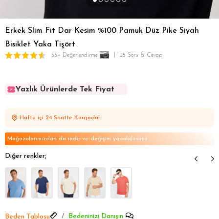
Erkek Slim Fit Dar Kesim %100 Pamuk Düz Pike Siyah
Bisiklet Yaka Tişört
55+ Değerlendirme
25 Soru & Cevap
Yazlık Ürünlerde Tek Fiyat
Yazlık Ürünlerde Tek Fiyat
Yazlık Ürünlerde Tek Fiyat
Hafta içi 24 Saatte Kargoda!
Yazlık Ürünlerde Tek Fiyat
Yazlık Ürünlerde Tek Fiyat
Mağazalarımızdan da iade ve değişim yapabilirsiniz
Diğer renkler;
Bedeninizi Danışın
Beden Tablosu