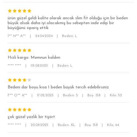
ürün güzel geldi kalite olarak ancak slim fit olduğu için bir beden
büyük alsak daha iyi olacakmış bu sebepten iade edip bir
büyüğünü sipariş ettik
İ** N** A**
|
24.04.2024
|
Beden: L
Hızlı kargo. Memnun kaldım
SÜPER SLİM FİT
**** ****
|
03.08.2025
|
Beden: L
MODERN SLİM FİT
KLASİK FİT
Bedeni dar boyu kısa 1 beden büyük tercih edebilirsiniz
RELAX FİT
F** O** A**
|
17.02.2025
|
Beden: S
|
Boy: 158
|
Kilo: 52
OVERSİZE
BÜYÜK BEDEN
çok güzel yazlık bir tişört
**** ****
|
20.08.2025
|
Beden: XL
|
Boy: 158
|
Kilo: 64