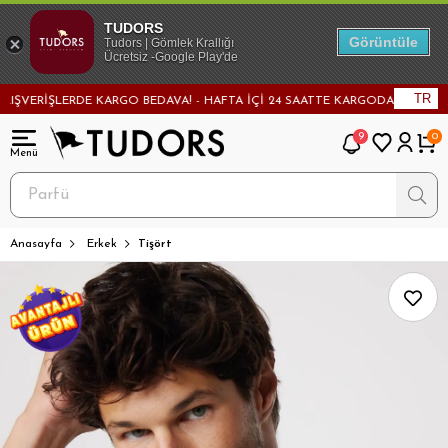
TUDORS
Görüntüle
Tudors | Gömlek Krallığı
Ücretsiz -Google Play'de
TR
ERİŞLERDE KARGO BEDAVA! - HAFTA İÇİ 24 SAATTE KARGODA! - MAĞAZADAN
9
0
Anasayfa
Erkek
Tişört