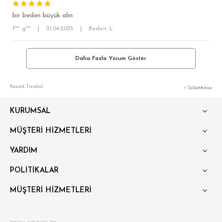
bir beden büyük alın
f** g**
|
21.04.2025
|
Beden: L
Daha Fazla Yorum Göster
Kaynak: Trendyol
⚡ CollectAction
KURUMSAL
MÜŞTERİ HİZMETLERİ
YARDIM
POLİTİKALAR
MÜŞTERİ HİZMETLERİ