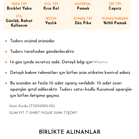
YAKA TİPİ
KOL TİPİ
MATERYAL
CEP TİPİ
Bisiklet Yaka
Kısa Kol
Pamuk
Cepsiz
STİL
SEZON
KUMAŞ TİPİ
KUMAŞ KARIŞIMI
Günlük, Rahat
Yazlık
Düz Pike
%100 Pamuk
Kullanım
Tudors orijinal ürünüdür.
Tudors tarafından gönderilecektir.
14 gün içinde ücretsiz iade. Detaylı bilgi için
.
tıklayınız
Detaylı bakım talimatları için lütfen ürün etiketini kontrol ediniz.
Bu üründen en fazla 10 adet sipariş verilebilir. 10 adet üzeri
siparişler iptal edilecektir. Tudors satıcı kodlu Kurumsal siparişler
için lütfen iletişime geçiniz.
(TS230020-02)
SLIM FIT T-SHIRT PIQUE SUMI TİŞÖRT.
BIRLIKTE ALINANLAR