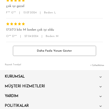
BÜYÜK BEDEN
çok iyi güzel
F** G**
|
13.07.2024
|
Beden: L
173/73 kilo M beden çok iyi oldu
O** D**
|
27.04.2024
|
Beden: M
Daha Fazla Yorum Göster
Kaynak: Trendyol
⚡ CollectAction
KURUMSAL
MÜŞTERİ HİZMETLERİ
YARDIM
POLİTİKALAR