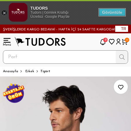
TUDORS
Görüntüle
Tudors | Gömlek Krallığı
Ücretsiz -Google Play'de
TR
ERİŞLERDE KARGO BEDAVA! - HAFTA İÇİ 24 SAATTE KARGODA! - MAĞAZADAN
9
0
Anasayfa
Erkek
Tişört