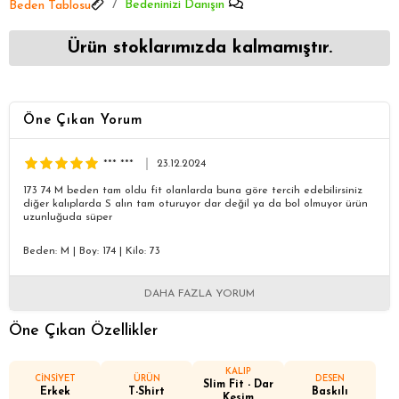
Bedeninizi Danışın
Beden Tablosu
Ürün stoklarımızda kalmamıştır.
Öne Çıkan Yorum
*** ***
23.12.2024
173 74 M beden tam oldu fit olanlarda buna göre tercih edebilirsiniz
diğer kalıplarda S alın tam oturuyor dar değil ya da bol olmuyor ürün
uzunluğuda süper
Beden: M
|
Boy: 174
|
Kilo: 73
DAHA FAZLA YORUM
Öne Çıkan Özellikler
KALIP
CİNSİYET
ÜRÜN
DESEN
Slim Fit - Dar
Erkek
T-Shirt
Baskılı
Kesim