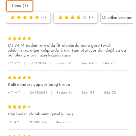
Tümü (5)
(4)
(1)
173 74 M beden tam oldu fit olanlarda buna göre tercih
edebilirsiniz diğer kalıplarda S alın tam oturuyor dar değil ya da
bol olmuyor ürün uzunluğuda süper
K** Y**
|
23.12.2024
|
Beden: M
|
Boy: 174
|
Kilo: 73
Kalite tudors yapıyor bu işi bravo
SÜPER SLİM FİT
m** m**
|
29.03.2024
|
Beden: M
|
Boy: 175
|
Kilo: 72
MODERN SLİM FİT
KLASİK FİT
tam beden alabilirsiniz güzel kumaş
RELAX FİT
B** A**
|
20.08.2024
|
Beden: S
OVERSİZE