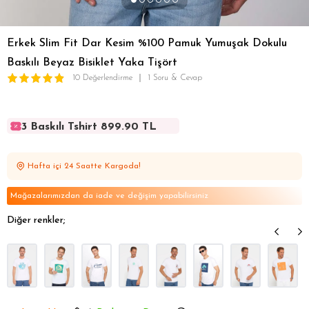
Erkek Slim Fit Dar Kesim %100 Pamuk Yumuşak Dokulu
Baskılı Beyaz Bisiklet Yaka Tişört
10 Değerlendirme
1 Soru & Cevap
3 Baskılı Tshirt 899.90 TL
3 Baskılı Tshirt 899.90 TL
3 Baskılı Tshirt 899.90 TL
Hafta içi 24 Saatte Kargoda!
3 Baskılı Tshirt 899.90 TL
3 Baskılı Tshirt 899.90 TL
Mağazalarımızdan da iade ve değişim yapabilirsiniz
Diğer renkler;