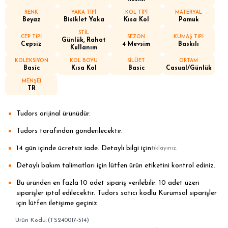
RENK
YAKA TİPİ
KOL TİPİ
MATERYAL
Beyaz
Bisiklet Yaka
Kısa Kol
Pamuk
STİL
CEP TİPİ
SEZON
KUMAŞ TİPİ
Günlük, Rahat
Cepsiz
4 Mevsim
Baskılı
Kullanım
KOLEKSİYON
KOL BOYU
SİLÜET
ORTAM
Basic
Kısa Kol
Basic
Casual/Günlük
MENŞEİ
TR
Tudors orijinal ürünüdür.
Tudors tarafından gönderilecektir.
14 gün içinde ücretsiz iade. Detaylı bilgi için
.
tıklayınız
Detaylı bakım talimatları için lütfen ürün etiketini kontrol ediniz.
Bu üründen en fazla 10 adet sipariş verilebilir. 10 adet üzeri
siparişler iptal edilecektir. Tudors satıcı kodlu Kurumsal siparişler
için lütfen iletişime geçiniz.
(TS240017-514)