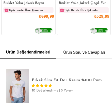
Bisiklet Yaka Jakarlı Beyaz
Bisiklet Yaka Jakarlı Çizgili Ekru
Üzeri Siyah Çizgili Tişört
Tişört
Tişörtlerde Öne Çıkanlar
Tişörtlerde Öne Çıkanlar
₺699,99
₺529,99
GÖMLEK
SWEATSHIRT
TRİKO
TSHIRT
Ürün Değerlendirmeleri
Ürün Soru ve Cevapları
POLO YAKA T-SHIRT
KEMER
BOXER
SLİM FİT
Erkek Slim Fit Dar Kesim %100 Pamuk Yumuşak Dokulu Baskılı Beyaz Bisiklet Yaka Tişört
10 Değerlendirme
|
5 Yorum