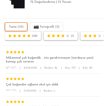
72 Değerlendirme
|
35 Yorum
Tümü (35)
fotoğraflı (5)
(28)
(1)
Mikemmel çok beğendik… ütü gerektirmeyen (nerdeyse yani)
kumaşı çok severim
G** Ö**
|
29.09.2025
|
Beden: XL
|
Boy: 170
|
Kilo: 80
Çok beğendim oğluma okul için aldık
**** ****
|
13.09.2025
|
Beden: L
SÜPER SLİM FİT
MODERN SLİM FİT