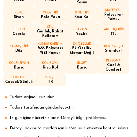
Erkek
T-Shirt
Düz
Kesim
MATERYAL
RENK
YAKA TİPİ
KOL TİPİ
Polyester-
Siyah
Polo Yaka
Kısa Kol
Pamuk
STİL
CEP TİPİ
SEZON
PAKET İÇERİĞİ
Günlük, Rahat
Cepsiz
Yazlık
3'lü
Kullanım
KUMAŞ KARIŞIMI
EK ÖZELLİK
KUMAŞ TİPİ
BOY / ÖLÇÜ
%55 Polyester
Ek Özellik
Düz
Standart
%45 Pamuk
Mevcut Değil
PERSONA
KOLEKSİYON
KOL BOYU
SİLÜET
Cool &
Basic
Kısa Kol
Basic
Comfort
ORTAM
MENŞEİ
Casual/Günlük
TR
Tudors orijinal ürünüdür.
Tudors tarafından gönderilecektir.
14 gün içinde ücretsiz iade. Detaylı bilgi için
.
tıklayınız
Detaylı bakım talimatları için lütfen ürün etiketini kontrol ediniz.