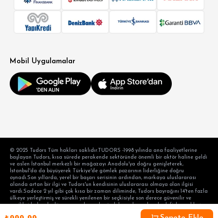
Mobil Uygulamalar
© 2025 Tudors Tüm hakları saklıdır.TUDORS -1998 yılında ana faaliyetlerine
başlayan Tudors, kısa sürede perakende sektöründe önemli bir aktör haline geldi
ve aslen İstanbul merkezli bir mağazayı Anadolu'ya doğru genişleterek,
İstanbul'da da büyüyerek Türkiye'de gömlek pazarının liderliğine doğru
oynadı.Son yıllarda, yerel bir başarı serisinin ardından, markaya uluslararası
alanda artan bir ilgi ve Tudors'un kendisinin uluslararası olmaya olan ilgisi
vardı.Sadece 2 yıl gibi çok kısa bir zaman diliminde, Tudors bayrağını 14'ten fazla
ülkeye yerleştirmiş ve sürekli yenilenen bir seçkisiyle son derece güvenilir ve
yenilikçi kalarak, dünyanın en başarılı gömlek markası olma hedefiyle aralıksız
devam etmektedir. hedef tüketicinin taleplerini karşılama alışkanlığı ve modern