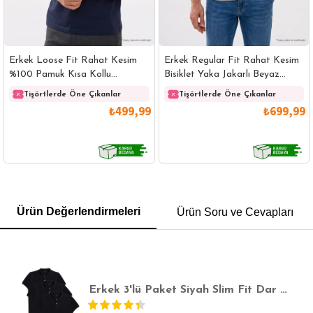
Erkek Loose Fit Rahat Kesim
Erkek Regular Fit Rahat Kesim
%100 Pamuk Kısa Kollu
Bisiklet Yaka Jakarlı Beyaz
Lacivert Bisiklet Yaka Tişört
Üzeri Siyah Çizgili Tişört
Tişörtlerde Öne Çıkanlar
Tişörtlerde Öne Çıkanlar
₺499,99
₺699,99
GÖMLEK
SWEATSHIRT
TRİKO
TSHIRT
Ürün Değerlendirmeleri
Ürün Soru ve Cevapları
POLO YAKA T-SHIRT
KEMER
BOXER
SLİM FİT
Erkek 3'lü Paket Siyah Slim Fit Dar Kesim Pamuklu Düz Pike Polo Yaka Tişört