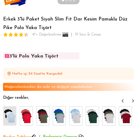
Erkek 3'lü Paket Siyah Slim Fit Dar Kesim Pamuklu Düz
Pike Polo Yaka Tişört
47+ Değerlendirme
19 Soru & Cevap
3'lü Polo Yaka Tişört
3'lü Polo Yaka Tişört
3'lü Polo Yaka Tişört
Hafta içi 24 Saatte Kargoda!
3'lü Polo Yaka Tişört
3'lü Polo Yaka Tişört
Mağazalarımızdan da iade ve değişim yapabilirsiniz
Diğer renkler;
Bedeninizi Danışın