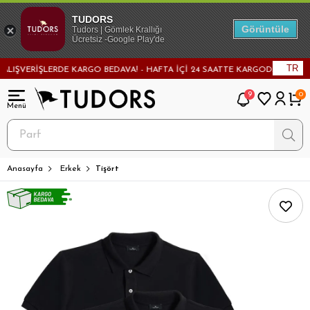
TUDORS
Görüntüle
Tudors | Gömlek Krallığı
Ücretsiz -Google Play'de
TR
ŞVERİŞLERDE KARGO BEDAVA! - HAFTA İÇİ 24 SAATTE KARGODA! - MAĞAZAD
9
0
Anasayfa
Erkek
Tişört