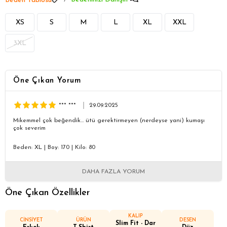
Beden Tablosu
XS
S
M
L
XL
XXL
3XL
Öne Çıkan Yorum
*** ***
29.09.2025
Mikemmel çok beğendik… ütü gerektirmeyen (nerdeyse yani) kumaşı
çok severim
Beden: XL
|
Boy: 170
|
Kilo: 80
DAHA FAZLA YORUM
Öne Çıkan Özellikler
KALIP
CİNSİYET
ÜRÜN
DESEN
Slim Fit - Dar