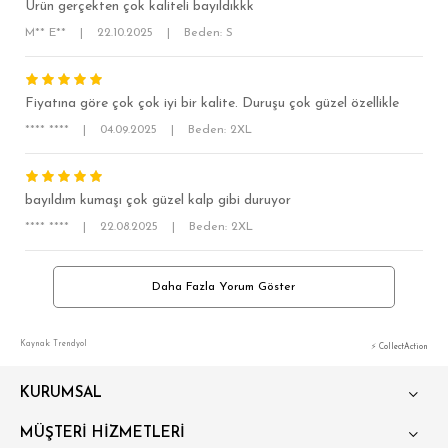
Ürün gerçekten çok kaliteli bayıldıkkk
KLASİK FİT
M** E**
|
22.10.2025
|
Beden: S
RELAX FİT
OVERSİZE
Fiyatına göre çok çok iyi bir kalite. Duruşu çok güzel özellikle
BÜYÜK BEDEN
**** ****
|
04.09.2025
|
Beden: 2XL
bayıldım kumaşı çok güzel kalp gibi duruyor
**** ****
|
22.08.2025
|
Beden: 2XL
Daha Fazla Yorum Göster
Kaynak: Trendyol
⚡ CollectAction
KURUMSAL
MÜŞTERİ HİZMETLERİ