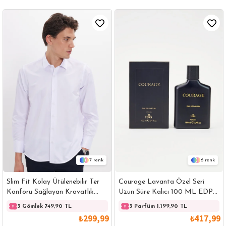
7
6
Slim Fit Kolay Ütülenebilir Ter
Courage Lavanta Özel Seri
Konforu Sağlayan Kravatlık
Uzun Süre Kalıcı 100 ML EDP
Yaka Dört Mevsim Beyaz Erkek
Erkek Parfüm
3 Gömlek 749,90 TL
3 Gömlek 749,90 TL
3 Parfüm 1.199,90 TL
3 
Gömlek
₺299,99
₺417,99