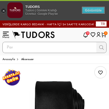
TUDORS
Görüntüle
Tudors | Gömlek Krallığı
Ücretsiz -Google Play'de
TR
RİŞLERDE KARGO BEDAVA! - HAFTA İÇİ 24 SAATTE KARGODA! - MAĞAZADAN 
9
0
Anasayfa
Aksesuar