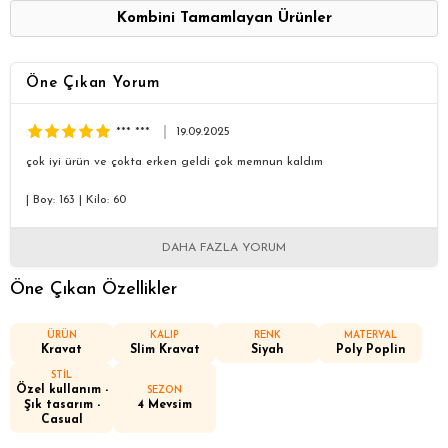
Kombini Tamamlayan Ürünler
Öne Çıkan Yorum
*** ***
19.09.2025
çok iyi ürün ve çokta erken geldi çok memnun kaldım
|
Boy: 163
|
Kilo: 60
DAHA FAZLA YORUM
Öne Çıkan Özellikler
ÜRÜN
KALIP
RENK
MATERYAL
Kravat
Slim Kravat
Siyah
Poly Poplin
STİL
Özel kullanım -
SEZON
Şık tasarım -
4 Mevsim
Casual