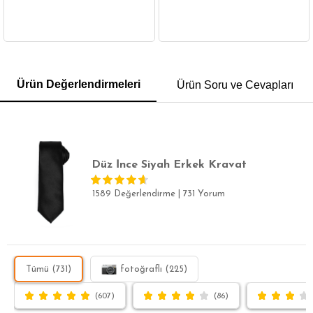
GÖMLEK
SWEATSHIRT
TRİKO
TSHIRT
Ürün Değerlendirmeleri
Ürün Soru ve Cevapları
POLO YAKA T-SHIRT
KEMER
BOXER
SLİM FİT
Düz İnce Siyah Erkek Kravat
1589 Değerlendirme
|
731 Yorum
Tümü (731)
fotoğraflı (225)
(607)
(86)