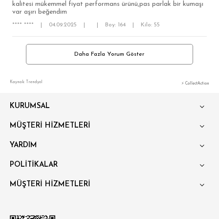
kalitesi mükemmel fiyat performans ürünü,pas parlak bir kumaşı
var aşırı beğendim
**** ****
|
04.09.2025
|
|
Boy: 164
|
Kilo: 55
Daha Fazla Yorum Göster
Kaynak: Trendyol
⚡ CollectAction
KURUMSAL
MÜŞTERİ HİZMETLERİ
YARDIM
POLİTİKALAR
MÜŞTERİ HİZMETLERİ