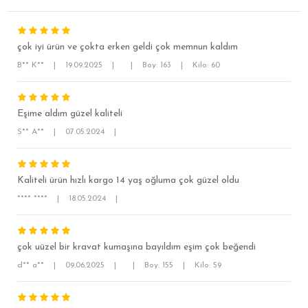
çok iyi ürün ve çokta erken geldi çok memnun kaldım
B** K**
|
19.09.2025
|
|
Boy: 163
|
Kilo: 60
Eşime aldım güzel kaliteli
S** A**
|
07.05.2024
|
SÜPER SLİM FİT
MODERN SLİM FİT
Kaliteli ürün hızlı kargo 14 yaş oğluma çok güzel oldu
KLASİK FİT
**** ****
|
18.05.2024
|
RELAX FİT
OVERSİZE
çok uüzel bir kravat kumaşına bayıldım eşim çok beğendi
BÜYÜK BEDEN
d** a**
|
09.06.2025
|
|
Boy: 155
|
Kilo: 59