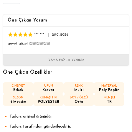
Öne Çıkan Yorum
*** ***
28.01.2026
gayet güzel 👏🏼👏🏼👏🏼
DAHA FAZLA YORUM
Öne Çıkan Özellikler
CİNSİYET
ÜRÜN
RENK
MATERYAL
Erkek
Kravat
Multi
Poly Poplin
SEZON
KUMAŞ TİPİ
BOY / ÖLÇÜ
MENŞEİ
4 Mevsim
POLYESTER
Orta
TR
Tudors orijinal ürünüdür.
Tudors tarafından gönderilecektir.