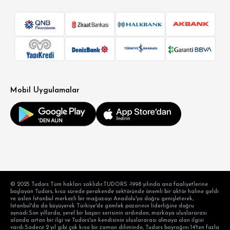
Mobil Uygulamalar
© 2025 Tudors Tüm hakları saklıdır.TUDORS -1998 yılında ana faaliyetlerine
başlayan Tudors, kısa sürede perakende sektöründe önemli bir aktör haline geldi
ve aslen İstanbul merkezli bir mağazayı Anadolu'ya doğru genişleterek,
İstanbul'da da büyüyerek Türkiye'de gömlek pazarının liderliğine doğru
oynadı.Son yıllarda, yerel bir başarı serisinin ardından, markaya uluslararası
alanda artan bir ilgi ve Tudors'un kendisinin uluslararası olmaya olan ilgisi
vardı.Sadece 2 yıl gibi çok kısa bir zaman diliminde, Tudors bayrağını 14'ten fazla