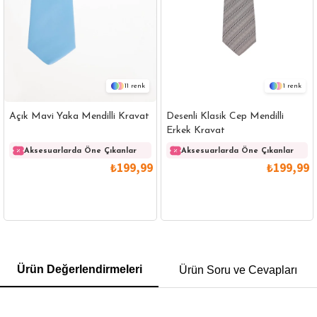
11
1
Açık Mavi Yaka Mendilli Kravat
Desenli Klasik Cep Mendilli
Erkek Kravat
Aksesuarlarda Öne Çıkanlar
Aksesuarlarda Öne Çıkanlar
₺199,99
₺199,99
GÖMLEK
SWEATSHIRT
TRİKO
TSHIRT
Ürün Değerlendirmeleri
Ürün Soru ve Cevapları
POLO YAKA T-SHIRT
KEMER
BOXER
SLİM FİT