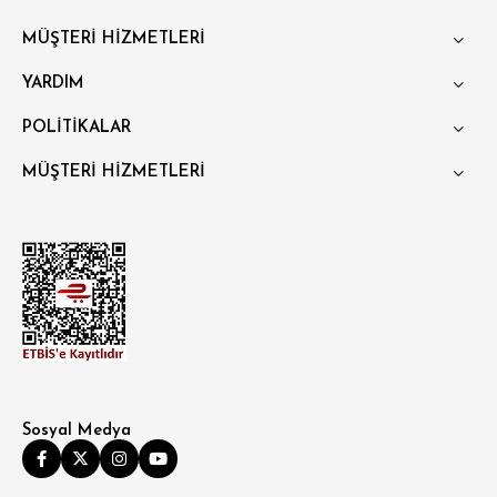
SÜPER SLİM FİT
MÜŞTERİ HİZMETLERİ
MODERN SLİM FİT
YARDIM
KLASİK FİT
POLİTİKALAR
RELAX FİT
MÜŞTERİ HİZMETLERİ
OVERSİZE
BÜYÜK BEDEN
Sosyal Medya