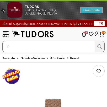
TUDORS
Görüntüle
Tudors | Gömlek Krallığı
Ücretsiz -Google Play'de
TR
ÜZERİ ALIŞVERİŞLERDE KARGO BEDAVA! - HAFTA İÇİ 24 SAATTE KARGODA! -
9
0
Anasayfa
NoIndex-NoFollow
Ürün Grubu
Kravat