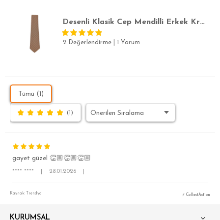
Desenli Klasik Cep Mendilli Erkek Kravat
2 Değerlendirme
|
1 Yorum
Tümü (1)
(1)
gayet güzel 👏🏼👏🏼👏🏼
**** ****
|
28.01.2026
|
Kaynak: Trendyol
⚡ CollectAction
KURUMSAL