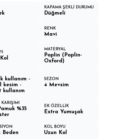
KAPAMA ŞEKLİ DURUMU
ek
Düğmeli
RENK
Mavi
MATERYAL
Pİ
Poplin (Poplin-
Kol
Oxford)
k kullanım -
SEZON
l kesim -
4 Mevsim
 kullanım
 KARIŞIMI
EK ÖZELLİK
Pamuk %35
Extra Yumuşak
ster
SİYON
KOL BOYU
k Beden
Uzun Kol