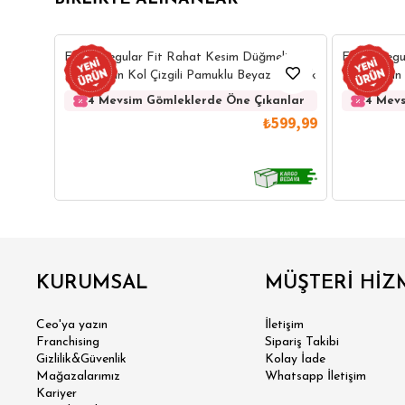
Erkek Regular Fit Rahat Kesim Düğmeli
Erkek Regu
Yaka Uzun Kol Çizgili Pamuklu Beyaz Gömlek
Yaka Uzun 
Gömlek
4 Mevsim Gömleklerde Öne Çıkanlar
4 Mevs
₺599,99
GÖMLEK
SWEATSHIRT
TRİKO
TSH
KURUMSAL
MÜŞTERİ HİZ
SL
Ceo'ya yazın
İletişim
Franchising
Sipariş Takibi
Gizlilik&Güvenlik
Kolay İade
Mağazalarımız
Whatsapp İletişim
Kariyer