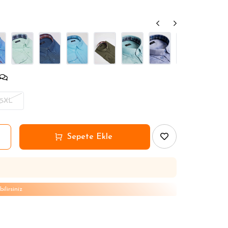
,90 TL
,90 TL
5XL
lirsiniz