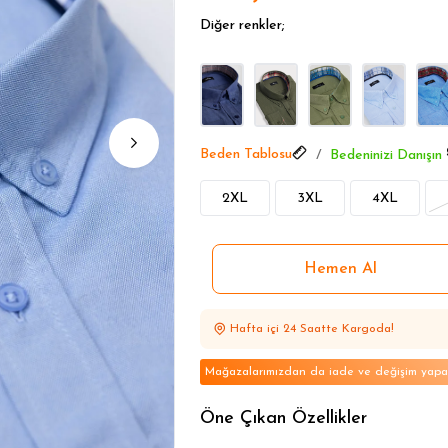
3 Büyük Beden Gömlek 1499
Diğer renkler;
3 Büyük Beden Gömlek 1499
Beden Tablosu
Bedeninizi Danışın
2XL
3XL
4XL
Hafta içi 24 Saatte Kargoda!
Mağazalarımızdan da iade ve değişim yapabi
Öne Çıkan Özellikler