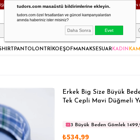
RİŞLERDE KARGO BEDAVA! - HAFTA İÇİ 24 SAATTE KARGODA! - MAĞAZADAN 
tudors.com masaüstü bildirimlerine ekleyin.
tudors.com özel fırsatlardan ve güncel kampanyalardan
anında haberiniz ister misiniz?
Daha Sonra
Evet
SHIRT
PANTOLON
TRİKO
EŞOFMAN
AKSESUAR
KADIN
KAM
Erkek Big Size Büyük Be
Tek Cepli Mavi Düğmeli 
3 Büyük Beden Gömlek 1499
3 Büyük Beden Gömlek 1499
₺534,99
3 Büyük Beden Gömlek 1499