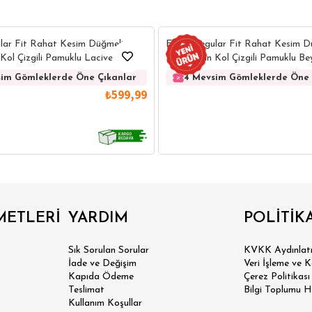
lar Fit Rahat Kesim Düğmeli
Erkek Regular Fit Rahat Kesim D
Kol Çizgili Pamuklu Lacivert
Yaka Uzun Kol Çizgili Pamuklu B
im Gömleklerde Öne Çıkanlar
4 Mevsim Gömleklerde Öne 
₺599,99
IRT
POLO YAKA T-SHIRT
KEMER
BOXER
METLERİ
YARDIM
POLİTİK
İM FİT
Sık Sorulan Sorular
KVKK Aydınlatm
İade ve Değişim
Veri İşleme ve 
Kapıda Ödeme
Çerez Politikası
Teslimat
Bilgi Toplumu H
Kullanım Koşullar