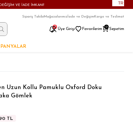
TR
DEĞİŞİM VE İADE İMKANI!
Sipariş Takibi
Mağazalarımız
İade ve Değişim
Kargo ve Teslimat
9
0
Üye Girişi
Favorilerim
Sepetim
PANYALAR
den Uzun Kollu Pamuklu Oxford Doku
Yaka Gömlek
,90 TL
,90 TL
,90 TL