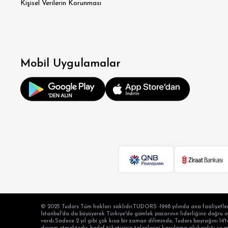
Kişisel Verilerin Korunması
Mobil Uygulamalar
© 2025 Tudors Tüm hakları saklıdır.TUDORS -1998 yılında ana faaliyetler
İstanbul'da da büyüyerek Türkiye'de gömlek pazarının liderliğine doğru oyn
vardı.Sadece 2 yıl gibi çok kısa bir zaman diliminde, Tudors bayrağını 14't