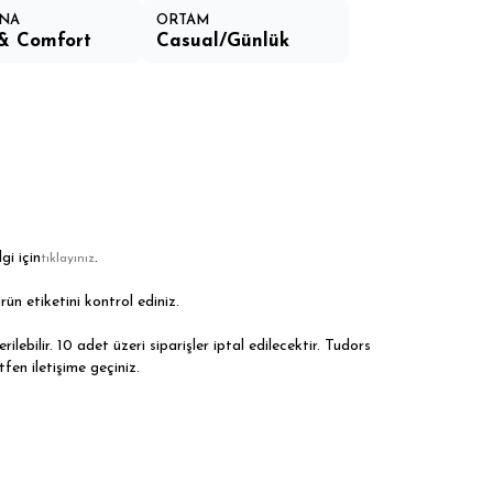
NA
ORTAM
& Comfort
Casual/Günlük
gi için
.
tıklayınız
rün etiketini kontrol ediniz.
ilebilir. 10 adet üzeri siparişler iptal edilecektir. Tudors
tfen iletişime geçiniz.