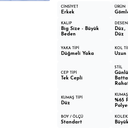
CİNSİYET
ÜRÜN
Erkek
Göml
KALIP
DESEN
Big Size - Büyük
Düz
Beden
Düz
YAKA TİPİ
KOL Tİ
Düğmeli Yaka
Uzun 
STİL
Günlü
CEP TİPİ
Tek Cepli
Batta
Rahat
KUMAŞ
KUMAŞ TİPİ
%65 
Düz
Polye
BOY / ÖLÇÜ
KOLEK
Standart
Büyü