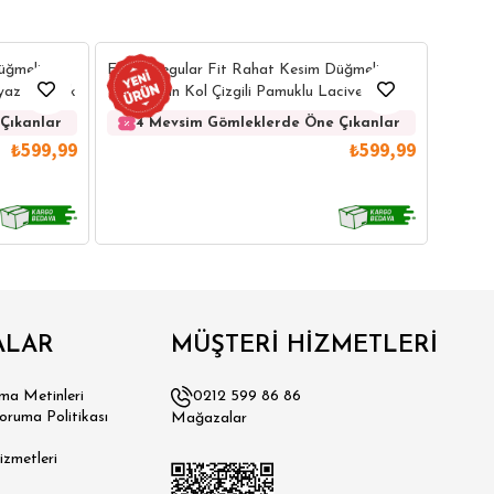
Erkek 
üğmeli
Erkek Regular Fit Rahat Kesim Düğmeli
Kolay 
eyaz Gömlek
Yaka Uzun Kol Çizgili Pamuklu Lacivert
Gömlek
4 
Çıkanlar
4 Mevsim Gömleklerde Öne Çıkanlar
₺599,99
₺599,99
ALAR
MÜŞTERİ HİZMETLERİ
a Metinleri
0212 599 86 86
Koruma Politikası
Mağazalar
izmetleri