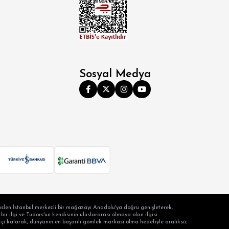
Sosyal Medya
slen İstanbul merkezli bir mağazayı Anadolu'ya doğru genişleterek,
ir ilgi ve Tudors'un kendisinin uluslararası olmaya olan ilgisi
ilikçi kalarak, dünyanın en başarılı gömlek markası olma hedefiyle aralıksız