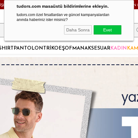
RİŞLERDE KARGO BEDAVA! - HAFTA İÇİ 24 SAATTE KARGODA! - MAĞAZADAN 
tudors.com masaüstü bildirimlerine ekleyin.
tudors.com özel fırsatlardan ve güncel kampanyalardan
anında haberiniz ister misiniz?
Daha Sonra
Evet
SHIRT
PANTOLON
TRİKO
EŞOFMAN
AKSESUAR
KADIN
KAM