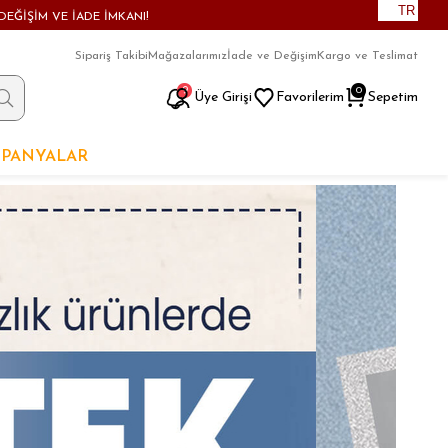
TR
DEĞİŞİM VE İADE İMKANI!
Sipariş Takibi
Mağazalarımız
İade ve Değişim
Kargo ve Teslimat
9
0
Üye Girişi
Favorilerim
Sepetim
PANYALAR