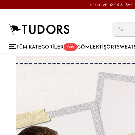
500 TL VE ÜZERİ ALIŞVE
TÜM KATEGORİLER
GÖMLEK
TİŞÖRT
SWEAT
Yeni