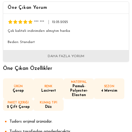
Öne Çıkan Yorum
*** ***
12.05.2025
Çok kaliteli indirimden almıştım harika
Beden: Standart
DAHA FAZLA YORUM
Öne Çıkan Özellikler
MATERYAL
Pamuk-
ÜRÜN
RENK
SEZON
Çorap
Lacivert
Polyester-
4 Mevsim
Elastan
PAKET İÇERİĞİ
KUMAŞ TİPİ
2 Çift Çorap
Düz
Tudors orijinal ürünüdür.
Tudors tarafından gönderilecektir.