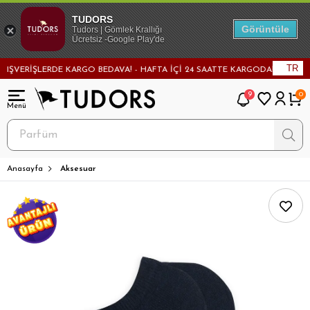
TUDORS
Görüntüle
Tudors | Gömlek Krallığı
Ücretsiz -Google Play'de
TR
VERİŞLERDE KARGO BEDAVA! - HAFTA İÇİ 24 SAATTE KARGODA! - MAĞAZADAN
9
0
Anasayfa
Aksesuar