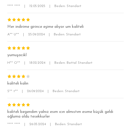
**** ****
|
12.05.2025
|
Beden: Standart
SÜPER SLİM FİT
MODERN SLİM FİT
Her indirime girince eşime alıyor um kaliteli
KLASİK FİT
A** U**
|
25.09.2024
|
Beden: Standart
RELAX FİT
OVERSİZE
yumuşacıkl
BÜYÜK BEDEN
H** O**
|
18.02.2024
|
Beden: Battal Standart
kaliteli kalin
S** t**
|
26.09.2024
|
Beden: Standart
kalıtelı begendım yalnız esım ıcın almıstım esıme küçük geldı
oğluma oldu tesekkurler
**** ****
|
26.05.2024
|
Beden: Standart