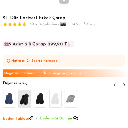
2'li Düz Lacivert Erkek Çorap
590+ Değerlendirme
14 Soru & Cevap
5 Adet 2'li Çorap 299,90 TL
5 Adet 2'li Çorap 299,90 TL
5 Adet 2'li Çorap 299,90 TL
Hafta içi 24 Saatte Kargoda!
5 Adet 2'li Çorap 299,90 TL
5 Adet 2'li Çorap 299,90 TL
Mağazalarımızdan da iade ve değişim yapabilirsiniz
Diğer renkler;
Bedeninizi Danışın
Beden Tablosu