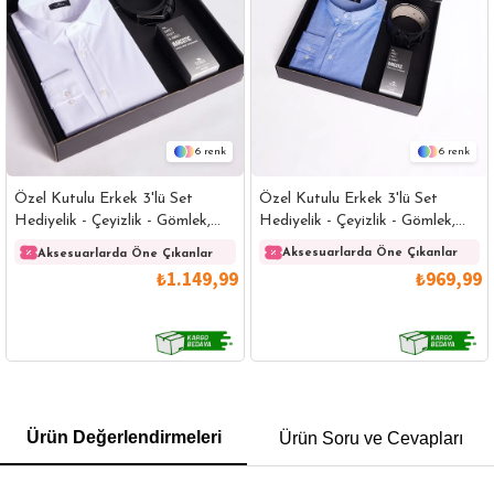
6
6
Özel Kutulu Erkek 3'lü Set
Özel Kutulu Erkek 3'lü Set
Hediyelik - Çeyizlik - Gömlek,
Hediyelik - Çeyizlik - Gömlek,
Parfüm Ve Kemer Seti
Parfüm Ve Kemer Seti
Aksesuarlarda Öne Çıkanlar
Aksesuarlarda Öne Çıkanlar
₺969,99
₺1.149,99
GÖMLEK
SWEATSHIRT
TRİKO
TSHIRT
Ürün Değerlendirmeleri
Ürün Soru ve Cevapları
POLO YAKA T-SHIRT
KEMER
BOXER
SLİM FİT