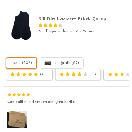
2'li Düz Lacivert Erkek Çorap
615 Değerlendirme
|
302 Yorum
Tümü (302)
fotoğraflı (82)
(218)
(52)
Çok kaliteli indirimden almıştım harika