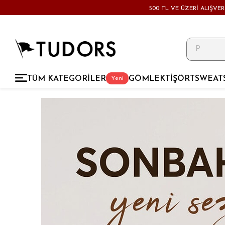
500 TL VE ÜZERİ ALIŞVE
TÜM KATEGORİLER
GÖMLEK
TİŞÖRT
SWEAT
Yeni