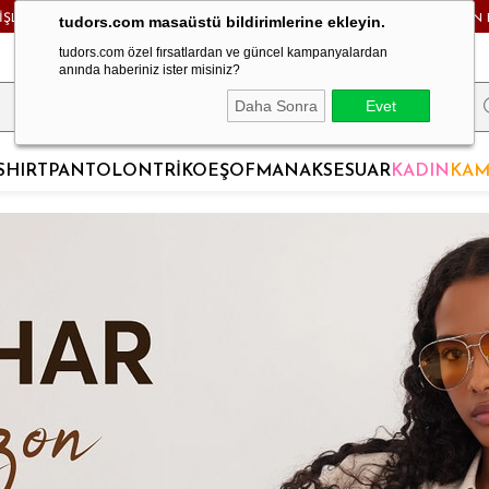
RİŞLERDE KARGO BEDAVA! - HAFTA İÇİ 24 SAATTE KARGODA! - MAĞAZADAN 
tudors.com masaüstü bildirimlerine ekleyin.
tudors.com özel fırsatlardan ve güncel kampanyalardan
anında haberiniz ister misiniz?
Daha Sonra
Evet
SHIRT
PANTOLON
TRİKO
EŞOFMAN
AKSESUAR
KADIN
KAM