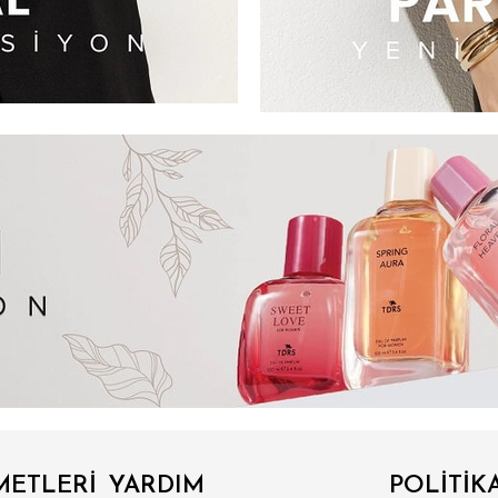
METLERİ
YARDIM
POLİTİK