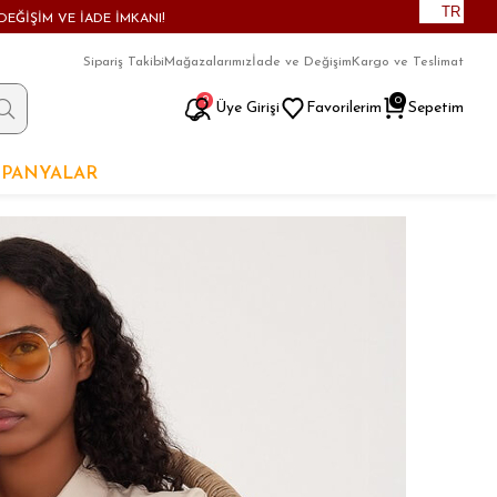
TR
DEĞİŞİM VE İADE İMKANI!
Sipariş Takibi
Mağazalarımız
İade ve Değişim
Kargo ve Teslimat
9
0
Üye Girişi
Favorilerim
Sepetim
PANYALAR