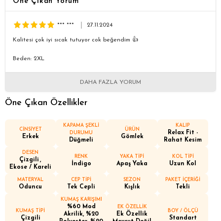
Öne Çıkan Yorum
*** ***
27.11.2024
Kalitesi çok iyi sıcak tutuyor cok beğendim 👍
Beden: 2XL
DAHA FAZLA YORUM
Öne Çıkan Özellikler
KAPAMA ŞEKLİ
KALIP
CİNSİYET
ÜRÜN
Relax Fit -
DURUMU
Erkek
Gömlek
Düğmeli
Rahat Kesim
DESEN
RENK
YAKA TİPİ
KOL TİPİ
Çizgili
İndigo
Apaş Yaka
Uzun Kol
Ekose / Kareli
MATERYAL
CEP TİPİ
SEZON
PAKET İÇERİĞİ
Oduncu
Tek Cepli
Kışlık
Tekli
KUMAŞ KARIŞIMI
%60 Mod
EK ÖZELLİK
KUMAŞ TİPİ
BOY / ÖLÇÜ
Akrilik, %20
Ek Özellik
Çizgili
Standart