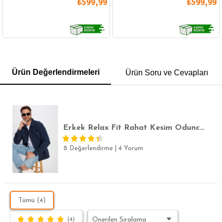
₺599,99
₺599,99
GÖMLEK
SWEATSHIRT
TRİKO
TSHIRT
Ürün Değerlendirmeleri
Ürün Soru ve Cevapları
POLO YAKA T-SHIRT
KEMER
BOXER
SLİM FİT
Erkek Relax Fit Rahat Kesim Oduncu Tek Cepli Çizgili İndigo Kışlık Mont Gömlek
8 Değerlendirme
|
4 Yorum
Tümü (4)
(4)