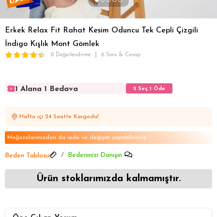
Erkek Relax Fit Rahat Kesim Oduncu Tek Cepli Çizgili
İndigo Kışlık Mont Gömlek
8 Değerlendirme
6 Soru & Cevap
1 Alana 1 Bedava
2 Seç 1 Öde
1 Alana 1 Bedava
2 Seç 1 Öde
1 Alana 1 Bedava
2 Seç 1 Öde
Hafta içi 24 Saatte Kargoda!
1 Alana 1 Bedava
2 Seç 1 Öde
1 Alana 1 Bedava
2 Seç 1 Öde
Mağazalarımızdan da iade ve değişim yapabilirsiniz
Bedeninizi Danışın
Beden Tablosu
Ürün stoklarımızda kalmamıştır.