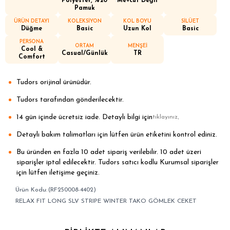
Polyester, %20
Mevcut Değil
Pamuk
ÜRÜN DETAYI
KOLEKSİYON
KOL BOYU
SİLÜET
Düğme
Basic
Uzun Kol
Basic
PERSONA
ORTAM
MENŞEİ
Cool &
Casual/Günlük
TR
Comfort
Tudors orijinal ürünüdür.
Tudors tarafından gönderilecektir.
14 gün içinde ücretsiz iade. Detaylı bilgi için
.
tıklayınız
Detaylı bakım talimatları için lütfen ürün etiketini kontrol ediniz.
Bu üründen en fazla 10 adet sipariş verilebilir. 10 adet üzeri
siparişler iptal edilecektir. Tudors satıcı kodlu Kurumsal siparişler
için lütfen iletişime geçiniz.
(RF250008-4402)
RELAX FIT LONG SLV STRIPE WINTER TAKO GÖMLEK CEKET