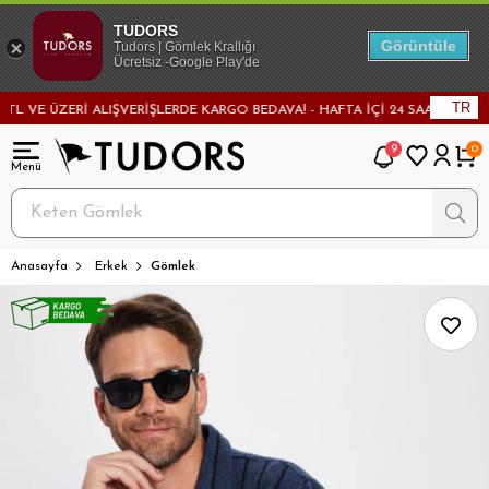
TUDORS
Görüntüle
Tudors | Gömlek Krallığı
Ücretsiz -Google Play'de
TR
VE ÜZERİ ALIŞVERİŞLERDE KARGO BEDAVA! - HAFTA İÇİ 24 SAATTE KARGODA
9
0
Anasayfa
Erkek
Gömlek