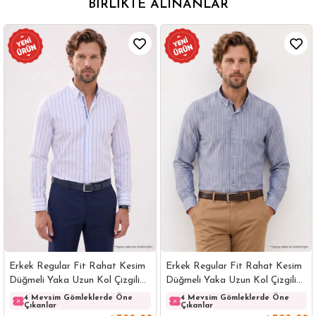
BIRLIKTE ALINANLAR
Erkek Regular Fit Rahat Kesim
Erkek Regular Fit Rahat Kesim
Düğmeli Yaka Uzun Kol Çizgili
Düğmeli Yaka Uzun Kol Çizgili
Pamuklu Beyaz Gömlek
Pamuklu Lacivert Gömlek
4 Mevsim Gömleklerde Öne
4 Mevsim Gömleklerde Öne
Çıkanlar
Çıkanlar