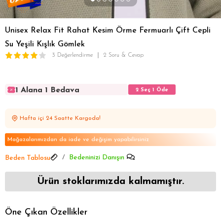
Unisex Relax Fit Rahat Kesim Örme Fermuarlı Çift Cepli
Su Yeşili Kışlık Gömlek
3 Değerlendirme
2 Soru & Cevap
1 Alana 1 Bedava
2 Seç 1 Öde
1 Alana 1 Bedava
2 Seç 1 Öde
1 Alana 1 Bedava
2 Seç 1 Öde
Hafta içi 24 Saatte Kargoda!
1 Alana 1 Bedava
2 Seç 1 Öde
1 Alana 1 Bedava
2 Seç 1 Öde
Mağazalarımızdan da iade ve değişim yapabilirsiniz
Bedeninizi Danışın
Beden Tablosu
Ürün stoklarımızda kalmamıştır.
Öne Çıkan Özellikler