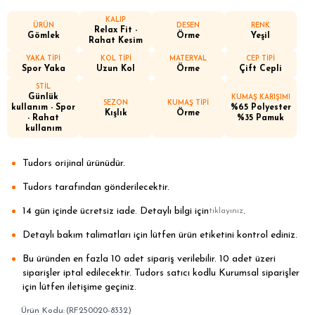
KALIP
ÜRÜN
DESEN
RENK
Relax Fit -
Gömlek
Örme
Yeşil
Rahat Kesim
YAKA TİPİ
KOL TİPİ
MATERYAL
CEP TİPİ
Spor Yaka
Uzun Kol
Örme
Çift Cepli
STİL
Günlük
KUMAŞ KARIŞIMI
SEZON
KUMAŞ TİPİ
kullanım - Spor
%65 Polyester
Kışlık
Örme
- Rahat
%35 Pamuk
kullanım
Tudors orijinal ürünüdür.
Tudors tarafından gönderilecektir.
14 gün içinde ücretsiz iade. Detaylı bilgi için
.
tıklayınız
Detaylı bakım talimatları için lütfen ürün etiketini kontrol ediniz.
Bu üründen en fazla 10 adet sipariş verilebilir. 10 adet üzeri
siparişler iptal edilecektir. Tudors satıcı kodlu Kurumsal siparişler
için lütfen iletişime geçiniz.
(RF250020-8332)