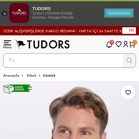
TUDORS
Görüntüle
Tudors | Gömlek Krallığı
Ücretsiz -Google Play'de
TR
ERİ ALIŞVERİŞLERDE KARGO BEDAVA! - HAFTA İÇİ 24 SAATTE KARGODA! - M
9
0
Anasayfa
Erkek
Gömlek