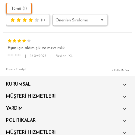
Tümü (1)
(1)
Eşim için aldım şık ve mevsimlik
**** ****
|
16.09.2025
|
Beden: XL
Kaynak: Trendyol
⚡ CollectAction
KURUMSAL
SÜPER SLİM FİT
MÜŞTERİ HİZMETLERİ
MODERN SLİM FİT
YARDIM
KLASİK FİT
POLİTİKALAR
RELAX FİT
MÜŞTERİ HİZMETLERİ
OVERSİZE