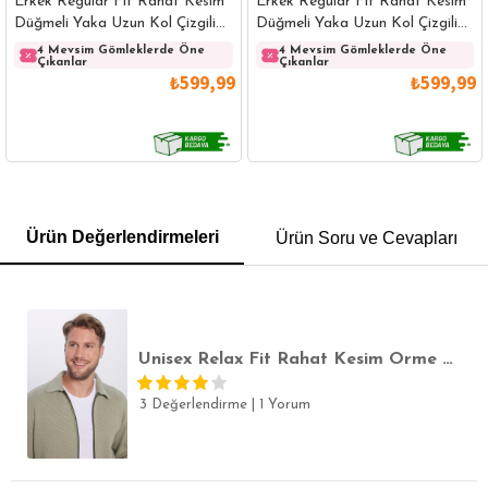
Erkek Regular Fit Rahat Kesim
Erkek Regular Fit Rahat Kesim
Düğmeli Yaka Uzun Kol Çizgili
Düğmeli Yaka Uzun Kol Çizgili
Pamuklu Beyaz Gömlek
Pamuklu Lacivert Gömlek
4 Mevsim Gömleklerde Öne
4 Mevsim Gömleklerde Öne
Çıkanlar
Çıkanlar
₺599,99
₺599,99
GÖMLEK
SWEATSHIRT
TRİKO
TSHIRT
Ürün Değerlendirmeleri
Ürün Soru ve Cevapları
POLO YAKA T-SHIRT
KEMER
BOXER
SLİM FİT
Unisex Relax Fit Rahat Kesim Örme Fermuarlı Çift Cepli Su Yeşili Kışlık Gömlek
3 Değerlendirme
|
1 Yorum